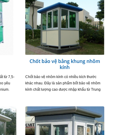
Chốt bảo vệ bằng khung nhôm
kính
t từ 7,5-
Chốt bảo vệ nhôm kính có nhiều kích thước
heo yêu
khác nhau. Đây là sản phẩm bốt bảo vệ nhôm
inium.
kính chất lượng cao được nhập khẩu từ Trung
g tôi cung
Quốc. Khác với sản phẩm gia công trong nước,
sản phẩm này…