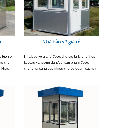
x
Nhà bảo vệ giá rẻ
ổ biến ở
Nhà bảo vệ giá rẻ được chế tạo từ khung thép
thể chế
kết cấu và tường dán Alu, sản phẩm được
c khác
chúng tôi cung cấp nhiều cho cơ quan, các toà
 tôi…
nhà, khu dân cư, bãi trông giữ xe.. Giá thành…