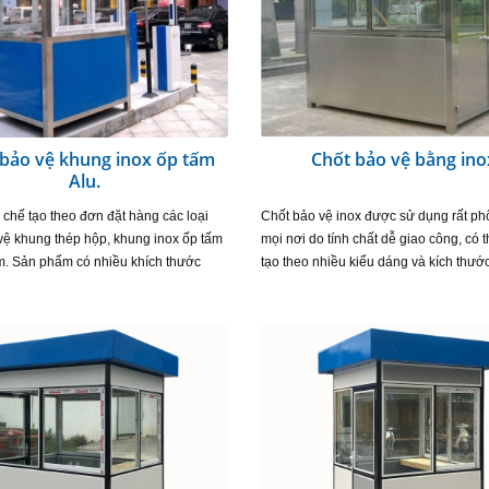
bảo vệ khung inox ốp tấm
Chốt bảo vệ bằng ino
Alu.
 chế tạo theo đơn đặt hàng các loại
Chốt bảo vệ inox được sử dụng rất ph
vệ khung thép hộp, khung inox ốp tấm
mọi nơi do tính chất dễ giao công, có 
. Sản phẩm có nhiều khích thước
tạo theo nhiều kiểu dáng và kích thướ
 để phù hợp với yêu cầu của từng
nhau. Nhà bảo vệ bằng inox do chúng
h. Đây…