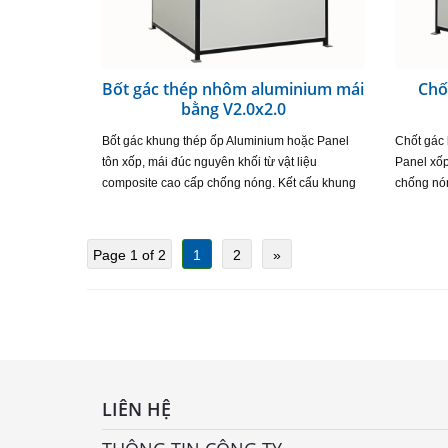
Bốt gác thép nhôm aluminium mái
Chố
bằng V2.0x2.0
Bốt gác khung thép ốp Aluminium hoặc Panel
Chốt gác 
tôn xốp, mái đúc nguyên khối từ vật liệu
Panel xốp
composite cao cấp chống nóng. Kết cấu khung
chống nó
thép mạ kẽm chịu lực đã được sơn bảo vệ. Cửa
hợp với đ
sổ nhôm kính an…
nhưng v
Page 1 of 2
1
2
»
LIÊN HỆ