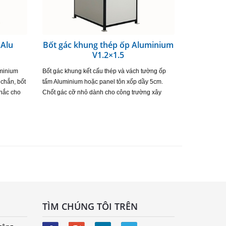
 Alu
Bốt gác khung thép ốp Aluminium
V1.2×1.5
uminium
Bốt gác khung kết cấu thép và vách tường ốp
 chắn, bốt
tấm Aluminium hoặc panel tôn xốp dầy 5cm.
hắc cho
Chốt gác cỡ nhỏ dành cho công trường xây
m mỹ với
dựng hoặc các vị trí lắp đặt có không gian hẹp.
Sản phẩm…
TÌM CHÚNG TÔI TRÊN