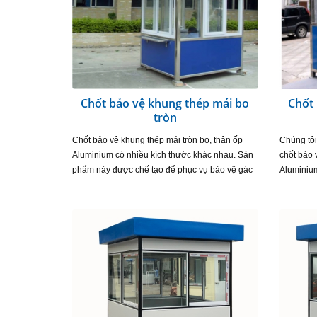
Chốt bảo vệ khung thép mái bo
Chốt 
tròn
Chốt bảo vệ khung thép mái tròn bo, thân ốp
Chúng tôi
Aluminium có nhiều kích thước khác nhau. Sản
chốt bảo 
phẩm này được chế tạo để phục vụ bảo vệ gác
Aluminium
tại các cổng kiểm soát ra vào nhà máy hoặc
khác nhau
toà…
công trìn