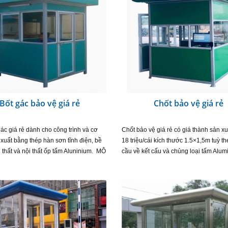
Bốt gác bảo vệ giá rẻ
Chốt bảo vệ giá rẻ
ác giá rẻ dành cho công trình và cơ
Chốt bảo vệ giá rẻ có giá thành sản xuấ
xuất bằng thép hàn sơn tĩnh điện, bề
18 triệu/cái kích thước 1.5×1,5m tuỳ t
 thất và nội thất ốp tấm Aluninium. MÔ
cầu về kết cấu và chủng loại tấm Alum
HẨM Cabin khung thép hộp kẽm
Thông thường chốt bảo vệ giá rẻ chún
cấp được…