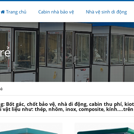
Trang chủ
Cabin nhà bảo vệ
Nhà vệ sinh di động
rẻ
rẻ
g: Bốt gác, chốt bảo vệ, nhà di động, cabin thu phí, ki
ại vật liệu như: thép, nhôm, inox, composite, kính....trê