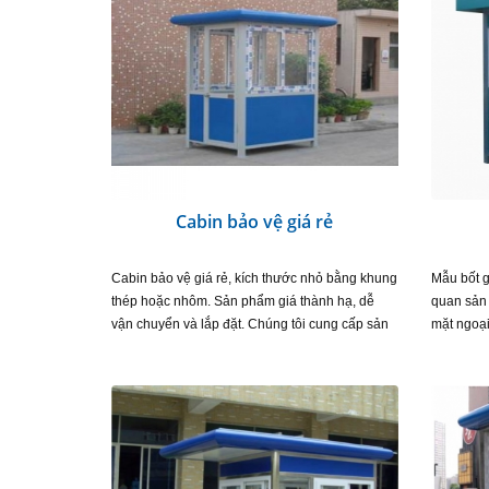
Cabin bảo vệ giá rẻ
Cabin bảo vệ giá rẻ, kích thước nhỏ bằng khung
Mẫu bốt g
thép hoặc nhôm. Sản phẩm giá thành hạ, dễ
quan sản 
vận chuyển và lắp đặt. Chúng tôi cung cấp sản
mặt ngoại
phẩm bốt bảo vệ giá rẻ nhiều kích thước khác
TẢ SẢN P
nhau…
50×50…