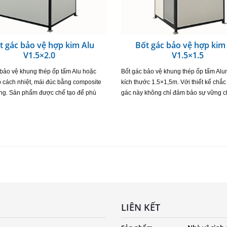
t gác bảo vệ hợp kim Alu
Bốt gác bảo vệ hợp kim
V1.5×2.0
V1.5×1.5
bảo vệ khung thép ốp tấm Alu hoặc
Bốt gác bảo vệ khung thép ốp tấm Al
 cách nhiệt, mái đúc bằng composite
kích thước 1.5×1,5m. Với thiết kế chắc
ng. Sản phẩm được chế tạo để phù
gác này không chỉ đảm bảo sự vững c
a số khách hàng. Mặc dù có giá rẻ
khung thép mà còn tối ưu hóa tính thẩ
ẫn…
tấm…
LIÊN KẾT