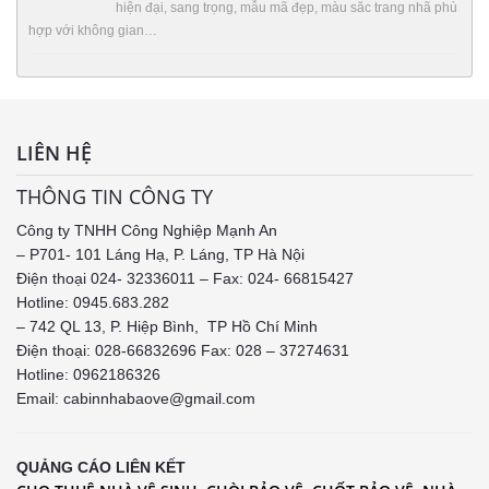
hiện đại, sang trọng, mẫu mã đẹp, màu săc trang nhã phù
hợp với không gian…
LIÊN HỆ
THÔNG TIN CÔNG TY
Công ty TNHH Công Nghiệp Mạnh An
– P701- 101 Láng Hạ, P. Láng, TP Hà Nội
Điện thoại 024- 32336011 – Fax: 024- 66815427
Hotline: 0945.683.282
– 742 QL 13, P. Hiệp Bình, TP Hồ Chí Minh
Điện thoại: 028-66832696 Fax: 028 – 37274631
Hotline:
0962186326
Email: cabinnhabaove@gmail.com
QUẢNG CÁO LIÊN KẾT