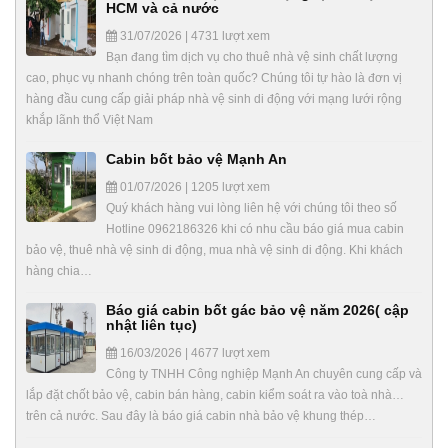
HCM và cả nước
31/07/2026 | 4731 lượt xem
Bạn đang tìm dịch vụ cho thuê nhà vệ sinh chất lượng
cao, phục vụ nhanh chóng trên toàn quốc? Chúng tôi tự hào là đơn vị
hàng đầu cung cấp giải pháp nhà vệ sinh di động với mạng lưới rộng
khắp lãnh thổ Việt Nam
Cabin bốt bảo vệ Mạnh An
01/07/2026 | 1205 lượt xem
Quý khách hàng vui lòng liên hệ với chúng tôi theo số
Hotline 0962186326 khi có nhu cầu báo giá mua cabin
bảo vệ, thuê nhà vệ sinh di động, mua nhà vệ sinh di động. Khi khách
hàng chia…
Báo giá cabin bốt gác bảo vệ năm 2026( cập
nhật liên tục)
16/03/2026 | 4677 lượt xem
Công ty TNHH Công nghiệp Mạnh An chuyên cung cấp và
lắp đặt chốt bảo vệ, cabin bán hàng, cabin kiểm soát ra vào toà nhà…
trên cả nước. Sau đây là báo giá cabin nhà bảo vệ khung thép…