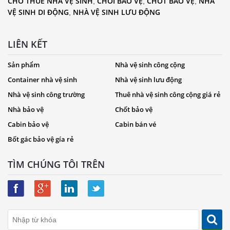
CHO THUÊ NHÀ VỆ SINH
CHÒI BẢO VỆ
CHỐT BẢO VỆ
NHÀ
,
,
,
VỆ SINH DI ĐỘNG
NHÀ VỆ SINH LƯU ĐỘNG
,
LIÊN KẾT
Sản phẩm
Nhà vệ sinh công cộng
Container nhà vệ sinh
Nhà vệ sinh lưu động
Nhà vệ sinh công trường
Thuê nhà vệ sinh công cộng giá rẻ
Nhà bảo vệ
Chốt bảo vệ
Cabin bảo vệ
Cabin bán vé
Bốt gác bảo vệ gía rẻ
TÌM CHÚNG TÔI TRÊN