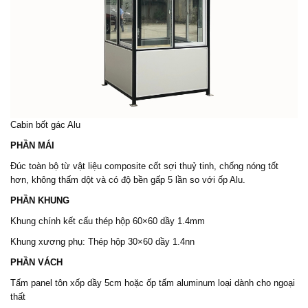
Cabin bốt gá
c Alu
PHẦN MÁI
Đúc toàn bộ từ vật liệu composite cốt sợi thuỷ tinh, chống nóng tốt
hơn, không thấm dột và có độ bền gấp 5 lần so với ốp Alu.
PHẦN KHUNG
Khung chính kết cấu thép hộp 60×60 dầy 1.4mm
Khung xương phụ: Thép hộp 30×60 dầy 1.4nn
PHẦN VÁCH
Tấm panel tôn xốp dầy 5cm hoặc ốp tấm aluminum loại dành cho ngoại
thất