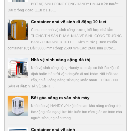
BỐT VỆ SINH CÔNG CỘNG HANDY HMU4 Kích thước:
Dài x rộng x cao 1.18 x 1.18…
Container nhà vệ sinh di động 10 feet
Container nhà vệ sinh công trường kết hợp nhà tắm
THÔNG TIN SẢN PHẨM: NHÀ VỆ SINH CÔNG TRƯỜNG
BẰNG CONTAINER 10 FEET Kích thước ( Theo chuẩn
container 10′) Dài: 3000 mm Rộng: 2500 mm Cao: 2600 mm Được…
Nhà vệ sinh công cộng đô thị
Nhà vệ sinh công cộng Handy cao cấp có thể lắp đặt cố
định hoặc tháo rời vận chuyển đi nơi khác. Nội thất cao
cấp, nhiều công năng sử dụng khác nhau. THÔNG TIN
SẢN PHẨM: NHÀ VỆ SINH…
Bốt gác cổng ra vào nhà máy
Nhà bảo vệ HANDY với độ bền cao, khả năng chống chịu
tác động của ngoại lực lớn luôn tạo cảm giác an toàn cho
người sử dụng bên trong
Container nhà vệ sinh