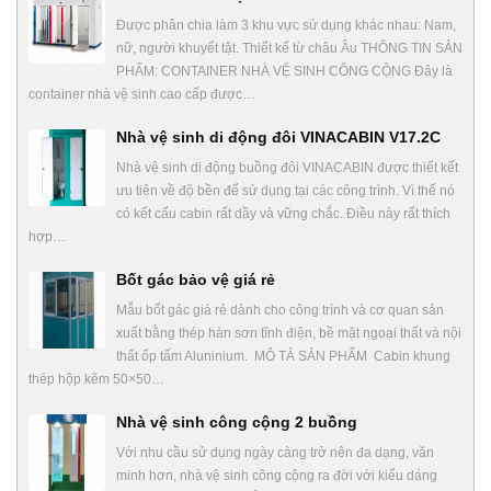
Được phân chia làm 3 khu vực sử dụng khác nhau: Nam,
nữ, người khuyết tật. Thiết kế từ châu Âu THÔNG TIN SẢN
PHẨM: CONTAINER NHÀ VỆ SINH CÔNG CỘNG Đây là
container nhà vệ sinh cao cấp được…
Nhà vệ sinh di động đôi VINACABIN V17.2C
Nhà vệ sinh di động buồng đôi VINACABIN được thiết kết
ưu tiên về độ bền để sử dụng tại các công trình. Vì thế nó
có kết cấu cabin rất dầy và vững chắc. Điều này rất thích
hợp…
Bốt gác bảo vệ giá rẻ
Mẫu bốt gác giá rẻ dành cho công trình và cơ quan sản
xuất bằng thép hàn sơn tĩnh điện, bề mặt ngoại thất và nội
thất ốp tấm Aluninium. MÔ TẢ SẢN PHẨM Cabin khung
thép hộp kẽm 50×50…
Nhà vệ sinh công cộng 2 buồng
Với nhu cầu sử dụng ngày càng trở nên đa dạng, văn
minh hơn, nhà vệ sinh công cộng ra đời với kiểu dáng