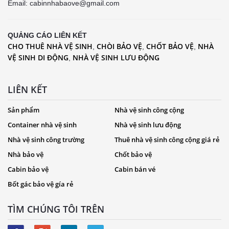
Email: cabinnhabaove@gmail.com
QUẢNG CÁO LIÊN KẾT
CHO THUÊ NHÀ VỆ SINH
CHÒI BẢO VỆ
CHỐT BẢO VỆ
NHÀ
,
,
,
VỆ SINH DI ĐỘNG
NHÀ VỆ SINH LƯU ĐỘNG
,
LIÊN KẾT
Sản phẩm
Nhà vệ sinh công cộng
Container nhà vệ sinh
Nhà vệ sinh lưu động
Nhà vệ sinh công trường
Thuê nhà vệ sinh công cộng giá rẻ
Nhà bảo vệ
Chốt bảo vệ
Cabin bảo vệ
Cabin bán vé
Bốt gác bảo vệ gía rẻ
TÌM CHÚNG TÔI TRÊN