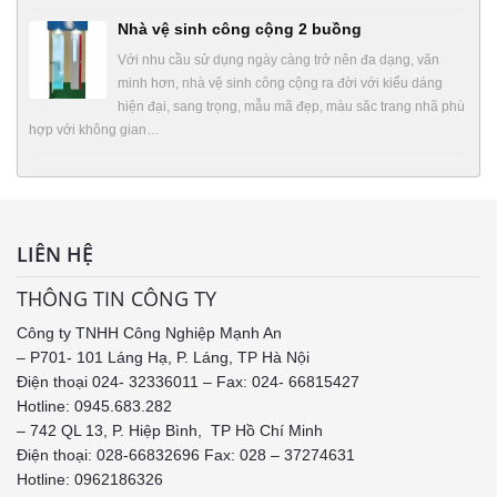
Nhà vệ sinh công cộng 2 buồng
Với nhu cầu sử dụng ngày càng trở nên đa dạng, văn
minh hơn, nhà vệ sinh công cộng ra đời với kiểu dáng
hiện đại, sang trọng, mẫu mã đẹp, màu săc trang nhã phù
hợp với không gian…
LIÊN HỆ
THÔNG TIN CÔNG TY
Công ty TNHH Công Nghiệp Mạnh An
– P701- 101 Láng Hạ, P. Láng, TP Hà Nội
Điện thoại 024- 32336011 – Fax: 024- 66815427
Hotline: 0945.683.282
– 742 QL 13, P. Hiệp Bình, TP Hồ Chí Minh
Điện thoại: 028-66832696 Fax: 028 – 37274631
Hotline:
0962186326