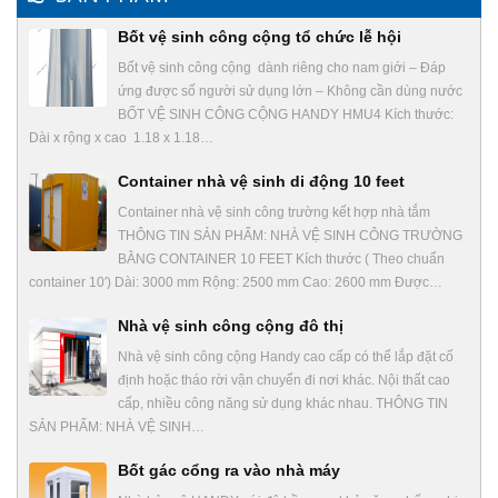
Bốt vệ sinh công cộng tổ chức lễ hội
Bốt vệ sinh công cộng dành riêng cho nam giới – Đáp
ứng được số người sử dụng lớn – Không cần dùng nước
BỐT VỆ SINH CÔNG CỘNG HANDY HMU4 Kích thước:
Dài x rộng x cao 1.18 x 1.18…
Container nhà vệ sinh di động 10 feet
Container nhà vệ sinh công trường kết hợp nhà tắm
THÔNG TIN SẢN PHẨM: NHÀ VỆ SINH CÔNG TRƯỜNG
BẰNG CONTAINER 10 FEET Kích thước ( Theo chuẩn
container 10′) Dài: 3000 mm Rộng: 2500 mm Cao: 2600 mm Được…
Nhà vệ sinh công cộng đô thị
Nhà vệ sinh công cộng Handy cao cấp có thể lắp đặt cố
định hoặc tháo rời vận chuyển đi nơi khác. Nội thất cao
cấp, nhiều công năng sử dụng khác nhau. THÔNG TIN
SẢN PHẨM: NHÀ VỆ SINH…
Bốt gác cổng ra vào nhà máy