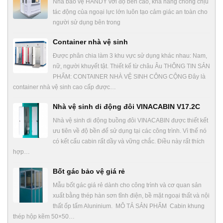
Nhà bảo vệ HANDY với độ bền cao, khả năng chống chịu
tác động của ngoại lực lớn luôn tạo cảm giác an toàn cho
người sử dụng bên trong
Container nhà vệ sinh
Được phân chia làm 3 khu vực sử dụng khác nhau: Nam,
nữ, người khuyết tật. Thiết kế từ châu Âu THÔNG TIN SẢN
PHẨM: CONTAINER NHÀ VỆ SINH CÔNG CỘNG Đây là
container nhà vệ sinh cao cấp được…
Nhà vệ sinh di động đôi VINACABIN V17.2C
Nhà vệ sinh di động buồng đôi VINACABIN được thiết kết
ưu tiên về độ bền để sử dụng tại các công trình. Vì thế nó
có kết cấu cabin rất dầy và vững chắc. Điều này rất thích
hợp…
Bốt gác bảo vệ giá rẻ
Mẫu bốt gác giá rẻ dành cho công trình và cơ quan sản
xuất bằng thép hàn sơn tĩnh điện, bề mặt ngoại thất và nội
thất ốp tấm Aluninium. MÔ TẢ SẢN PHẨM Cabin khung
thép hộp kẽm 50×50…