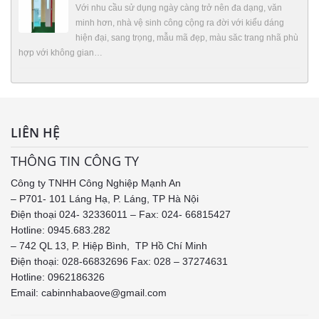
Với nhu cầu sử dụng ngày càng trở nên đa dạng, văn
minh hơn, nhà vệ sinh công cộng ra đời với kiểu dáng
hiện đại, sang trọng, mẫu mã đẹp, màu săc trang nhã phù
hợp với không gian…
LIÊN HỆ
THÔNG TIN CÔNG TY
Công ty TNHH Công Nghiệp Mạnh An
– P701- 101 Láng Hạ, P. Láng, TP Hà Nội
Điện thoại 024- 32336011 – Fax: 024- 66815427
Hotline: 0945.683.282
– 742 QL 13, P. Hiệp Bình, TP Hồ Chí Minh
Điện thoại: 028-66832696 Fax: 028 – 37274631
Hotline:
0962186326
Email: cabinnhabaove@gmail.com