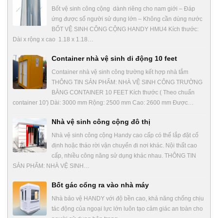
Bốt vệ sinh công cộng dành riêng cho nam giới – Đáp
ứng được số người sử dụng lớn – Không cần dùng nước
BỐT VỆ SINH CÔNG CỘNG HANDY HMU4 Kích thước:
Dài x rộng x cao 1.18 x 1.18…
Container nhà vệ sinh di động 10 feet
Container nhà vệ sinh công trường kết hợp nhà tắm
THÔNG TIN SẢN PHẨM: NHÀ VỆ SINH CÔNG TRƯỜNG
BẰNG CONTAINER 10 FEET Kích thước ( Theo chuẩn
container 10′) Dài: 3000 mm Rộng: 2500 mm Cao: 2600 mm Được…
Nhà vệ sinh công cộng đô thị
Nhà vệ sinh công cộng Handy cao cấp có thể lắp đặt cố
định hoặc tháo rời vận chuyển đi nơi khác. Nội thất cao
cấp, nhiều công năng sử dụng khác nhau. THÔNG TIN
SẢN PHẨM: NHÀ VỆ SINH…
Bốt gác cổng ra vào nhà máy
Nhà bảo vệ HANDY với độ bền cao, khả năng chống chịu
tác động của ngoại lực lớn luôn tạo cảm giác an toàn cho