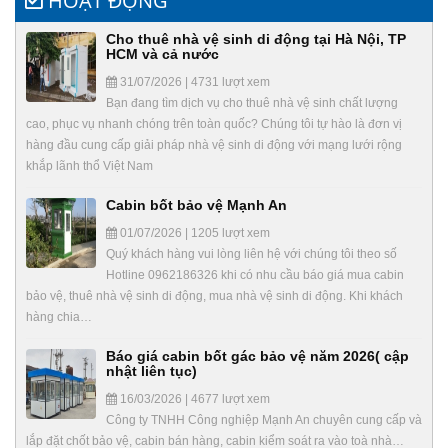
HOẠT ĐỘNG
Cho thuê nhà vệ sinh di động tại Hà Nội, TP
HCM và cả nước
31/07/2026 | 4731 lượt xem
Bạn đang tìm dịch vụ cho thuê nhà vệ sinh chất lượng
cao, phục vụ nhanh chóng trên toàn quốc? Chúng tôi tự hào là đơn vị
hàng đầu cung cấp giải pháp nhà vệ sinh di động với mạng lưới rộng
khắp lãnh thổ Việt Nam
Cabin bốt bảo vệ Mạnh An
01/07/2026 | 1205 lượt xem
Quý khách hàng vui lòng liên hệ với chúng tôi theo số
Hotline 0962186326 khi có nhu cầu báo giá mua cabin
bảo vệ, thuê nhà vệ sinh di động, mua nhà vệ sinh di động. Khi khách
hàng chia…
Báo giá cabin bốt gác bảo vệ năm 2026( cập
nhật liên tục)
16/03/2026 | 4677 lượt xem
Công ty TNHH Công nghiệp Mạnh An chuyên cung cấp và
lắp đặt chốt bảo vệ, cabin bán hàng, cabin kiểm soát ra vào toà nhà…