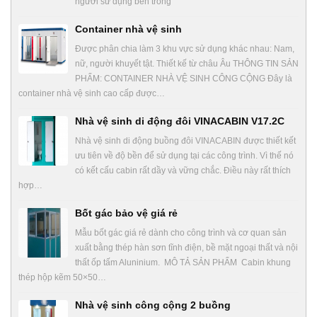
người sử dụng bên trong
Container nhà vệ sinh
Được phân chia làm 3 khu vực sử dụng khác nhau: Nam,
nữ, người khuyết tật. Thiết kế từ châu Âu THÔNG TIN SẢN
PHẨM: CONTAINER NHÀ VỆ SINH CÔNG CỘNG Đây là
container nhà vệ sinh cao cấp được…
Nhà vệ sinh di động đôi VINACABIN V17.2C
Nhà vệ sinh di động buồng đôi VINACABIN được thiết kết
ưu tiên về độ bền để sử dụng tại các công trình. Vì thế nó
có kết cấu cabin rất dầy và vững chắc. Điều này rất thích
hợp…
Bốt gác bảo vệ giá rẻ
Mẫu bốt gác giá rẻ dành cho công trình và cơ quan sản
xuất bằng thép hàn sơn tĩnh điện, bề mặt ngoại thất và nội
thất ốp tấm Aluninium. MÔ TẢ SẢN PHẨM Cabin khung
thép hộp kẽm 50×50…
Nhà vệ sinh công cộng 2 buồng