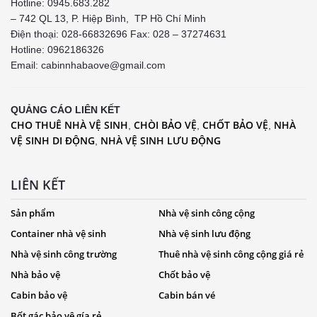
Hotline: 0945.683.282
– 742 QL 13, P. Hiệp Bình, TP Hồ Chí Minh
Điện thoại: 028-66832696 Fax: 028 – 37274631
Hotline:
0962186326
Email: cabinnhabaove@gmail.com
QUẢNG CÁO LIÊN KẾT
CHO THUÊ NHÀ VỆ SINH
CHÒI BẢO VỆ
CHỐT BẢO VỆ
NHÀ
,
,
,
VỆ SINH DI ĐỘNG
NHÀ VỆ SINH LƯU ĐỘNG
,
LIÊN KẾT
Sản phẩm
Nhà vệ sinh công cộng
Container nhà vệ sinh
Nhà vệ sinh lưu động
Nhà vệ sinh công trường
Thuê nhà vệ sinh công cộng giá rẻ
Nhà bảo vệ
Chốt bảo vệ
Cabin bảo vệ
Cabin bán vé
Bốt gác bảo vệ gía rẻ