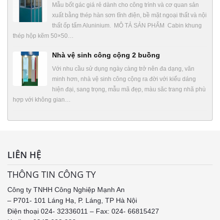
Mẫu bốt gác giá rẻ dành cho công trình và cơ quan sản
xuất bằng thép hàn sơn tĩnh điện, bề mặt ngoại thất và nội
thất ốp tấm Aluninium. MÔ TẢ SẢN PHẨM Cabin khung
thép hộp kẽm 50×50…
Nhà vệ sinh công cộng 2 buồng
Với nhu cầu sử dụng ngày càng trở nên đa dạng, văn
minh hơn, nhà vệ sinh công cộng ra đời với kiểu dáng
hiện đại, sang trọng, mẫu mã đẹp, màu săc trang nhã phù
hợp với không gian…
LIÊN HỆ
THÔNG TIN CÔNG TY
Công ty TNHH Công Nghiệp Mạnh An
– P701- 101 Láng Hạ, P. Láng, TP Hà Nội
Điện thoại 024- 32336011 – Fax: 024- 66815427