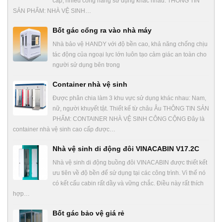
cấp, nhiều công năng sử dụng khác nhau. THÔNG TIN
SẢN PHẨM: NHÀ VỆ SINH…
Bốt gác cổng ra vào nhà máy
Nhà bảo vệ HANDY với độ bền cao, khả năng chống chịu
tác động của ngoại lực lớn luôn tạo cảm giác an toàn cho
người sử dụng bên trong
Container nhà vệ sinh
Được phân chia làm 3 khu vực sử dụng khác nhau: Nam,
nữ, người khuyết tật. Thiết kế từ châu Âu THÔNG TIN SẢN
PHẨM: CONTAINER NHÀ VỆ SINH CÔNG CỘNG Đây là
container nhà vệ sinh cao cấp được…
Nhà vệ sinh di động đôi VINACABIN V17.2C
Nhà vệ sinh di động buồng đôi VINACABIN được thiết kết
ưu tiên về độ bền để sử dụng tại các công trình. Vì thế nó
có kết cấu cabin rất dầy và vững chắc. Điều này rất thích
hợp…
Bốt gác bảo vệ giá rẻ