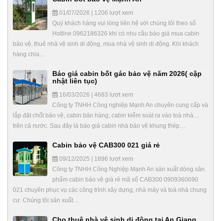
01/07/2026 | 1206 lượt xem
Quý khách hàng vui lòng liên hệ với chúng tôi theo số
Hotline 0962186326 khi có nhu cầu báo giá mua cabin
bảo vệ, thuê nhà vệ sinh di động, mua nhà vệ sinh di động. Khi khách
hàng chia…
Báo giá cabin bốt gác bảo vệ năm 2026( cập
nhật liên tục)
16/03/2026 | 4683 lượt xem
Công ty TNHH Công nghiệp Mạnh An chuyên cung cấp và
lắp đặt chốt bảo vệ, cabin bán hàng, cabin kiểm soát ra vào toà nhà…
trên cả nước. Sau đây là báo giá cabin nhà bảo vệ khung thép…
Cabin bảo vệ CAB300 021 giá rẻ
09/12/2025 | 1896 lượt xem
Công ty TNHH Công Nghiệp Mạnh An sản xuất dòng sản
phẩm cabin bảo vệ giá rẻ mã số CAB300 0909360690
021 chuyên phục vụ các công trình xây dựng, nhà máy và toà nhà chung
cư. Chúng tôi sản xuất…
Cho thuê nhà vệ sinh di động tại An Giang