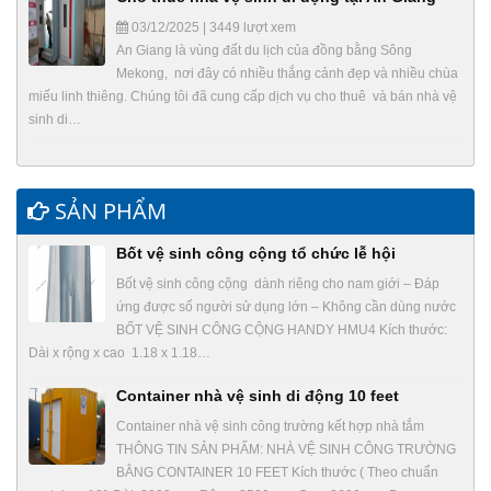
03/12/2025 | 3449 lượt xem
An Giang là vùng đất du lịch của đồng bằng Sông
Mekong, nơi đây có nhiều thắng cảnh đẹp và nhiều chùa
miếu linh thiêng. Chúng tôi đã cung cấp dịch vụ cho thuê và bán nhà vệ
sinh di…
SẢN PHẨM
Bốt vệ sinh công cộng tổ chức lễ hội
Bốt vệ sinh công cộng dành riêng cho nam giới – Đáp
ứng được số người sử dụng lớn – Không cần dùng nước
BỐT VỆ SINH CÔNG CỘNG HANDY HMU4 Kích thước:
Dài x rộng x cao 1.18 x 1.18…
Container nhà vệ sinh di động 10 feet
Container nhà vệ sinh công trường kết hợp nhà tắm
THÔNG TIN SẢN PHẨM: NHÀ VỆ SINH CÔNG TRƯỜNG
BẰNG CONTAINER 10 FEET Kích thước ( Theo chuẩn