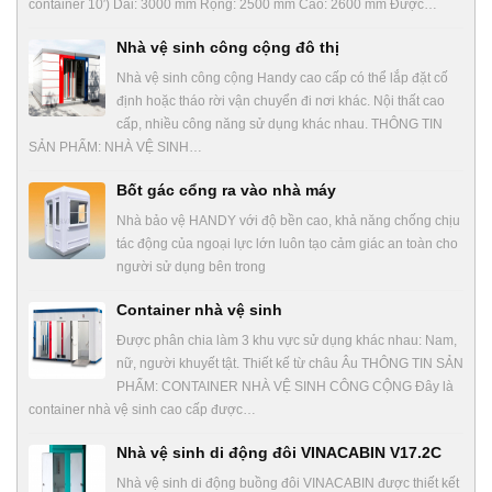
container 10′) Dài: 3000 mm Rộng: 2500 mm Cao: 2600 mm Được…
Nhà vệ sinh công cộng đô thị
Nhà vệ sinh công cộng Handy cao cấp có thể lắp đặt cố
định hoặc tháo rời vận chuyển đi nơi khác. Nội thất cao
cấp, nhiều công năng sử dụng khác nhau. THÔNG TIN
SẢN PHẨM: NHÀ VỆ SINH…
Bốt gác cổng ra vào nhà máy
Nhà bảo vệ HANDY với độ bền cao, khả năng chống chịu
tác động của ngoại lực lớn luôn tạo cảm giác an toàn cho
người sử dụng bên trong
Container nhà vệ sinh
Được phân chia làm 3 khu vực sử dụng khác nhau: Nam,
nữ, người khuyết tật. Thiết kế từ châu Âu THÔNG TIN SẢN
PHẨM: CONTAINER NHÀ VỆ SINH CÔNG CỘNG Đây là
container nhà vệ sinh cao cấp được…
Nhà vệ sinh di động đôi VINACABIN V17.2C
Nhà vệ sinh di động buồng đôi VINACABIN được thiết kết