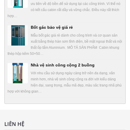
ưu tiên về độ bền để sử dụng tại các công trình. Vì thế nó
có kết cấu cabin rất dầy và vững chắc. Điều này rất thích
hợp…
Bốt gác bảo vệ giá rẻ
Mẫu bốt gác giá rẻ dành cho công trình và cơ quan sản
xuất bằng thép hàn sơn tĩnh điện, bề mặt ngoại thất và nội
thất ốp tấm Aluninium. MÔ TẢ SẢN PHẨM Cabin khung
thép hộp kẽm 50×50…
Nhà vệ sinh công cộng 2 buồng
Với nhu cầu sử dụng ngày càng trở nên đa dạng, văn
minh hơn, nhà vệ sinh công cộng ra đời với kiểu dáng
hiện đại, sang trọng, mẫu mã đẹp, màu săc trang nhã phù
hợp với không gian…
LIÊN HỆ