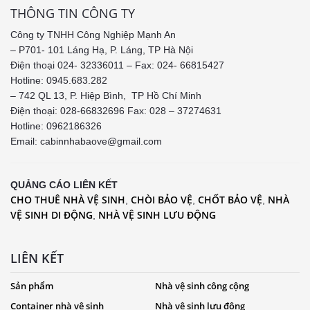
THÔNG TIN CÔNG TY
Công ty TNHH Công Nghiệp Mạnh An
– P701- 101 Láng Hạ, P. Láng, TP Hà Nội
Điện thoại 024- 32336011 – Fax: 024- 66815427
Hotline: 0945.683.282
– 742 QL 13, P. Hiệp Bình, TP Hồ Chí Minh
Điện thoại: 028-66832696 Fax: 028 – 37274631
Hotline:
0962186326
Email: cabinnhabaove@gmail.com
QUẢNG CÁO LIÊN KẾT
CHO THUÊ NHÀ VỆ SINH
CHÒI BẢO VỆ
CHỐT BẢO VỆ
NHÀ
,
,
,
VỆ SINH DI ĐỘNG
NHÀ VỆ SINH LƯU ĐỘNG
,
LIÊN KẾT
Sản phẩm
Nhà vệ sinh công cộng
Container nhà vệ sinh
Nhà vệ sinh lưu động