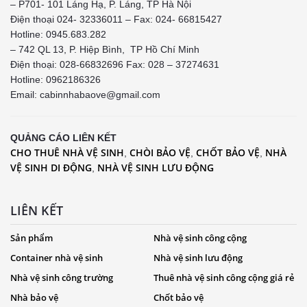
– P701- 101 Láng Hạ, P. Láng, TP Hà Nội
Điện thoại 024- 32336011 – Fax: 024- 66815427
Hotline: 0945.683.282
– 742 QL 13, P. Hiệp Bình, TP Hồ Chí Minh
Điện thoại: 028-66832696 Fax: 028 – 37274631
Hotline:
0962186326
Email: cabinnhabaove@gmail.com
QUẢNG CÁO LIÊN KẾT
CHO THUÊ NHÀ VỆ SINH
CHÒI BẢO VỆ
CHỐT BẢO VỆ
NHÀ
,
,
,
VỆ SINH DI ĐỘNG
NHÀ VỆ SINH LƯU ĐỘNG
,
LIÊN KẾT
Sản phẩm
Nhà vệ sinh công cộng
Container nhà vệ sinh
Nhà vệ sinh lưu động
Nhà vệ sinh công trường
Thuê nhà vệ sinh công cộng giá rẻ
Nhà bảo vệ
Chốt bảo vệ