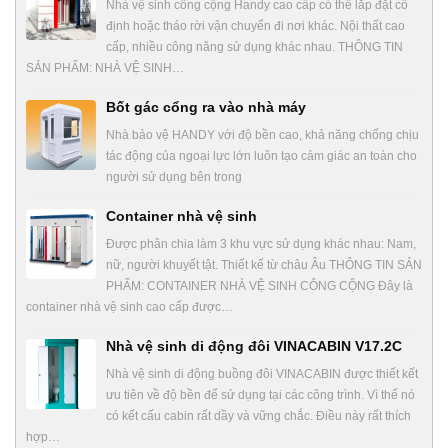
Nhà vệ sinh công cộng Handy cao cấp có thể lắp đặt cố
định hoặc tháo rời vận chuyển đi nơi khác. Nội thất cao
cấp, nhiều công năng sử dụng khác nhau. THÔNG TIN
SẢN PHẨM: NHÀ VỆ SINH…
Bốt gác cổng ra vào nhà máy
Nhà bảo vệ HANDY với độ bền cao, khả năng chống chịu
tác động của ngoại lực lớn luôn tạo cảm giác an toàn cho
người sử dụng bên trong
Container nhà vệ sinh
Được phân chia làm 3 khu vực sử dụng khác nhau: Nam,
nữ, người khuyết tật. Thiết kế từ châu Âu THÔNG TIN SẢN
PHẨM: CONTAINER NHÀ VỆ SINH CÔNG CỘNG Đây là
container nhà vệ sinh cao cấp được…
Nhà vệ sinh di động đôi VINACABIN V17.2C
Nhà vệ sinh di động buồng đôi VINACABIN được thiết kết
ưu tiên về độ bền để sử dụng tại các công trình. Vì thế nó
có kết cấu cabin rất dầy và vững chắc. Điều này rất thích
hợp…