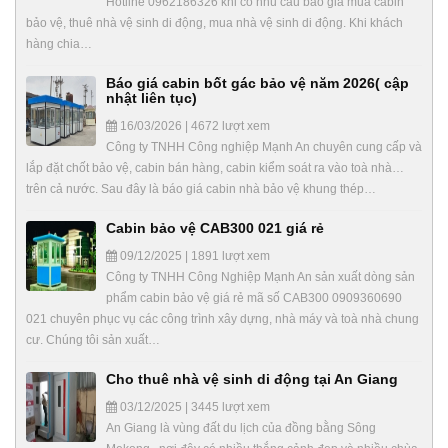
Hotline 0962186326 khi có nhu cầu báo giá mua cabin
bảo vệ, thuê nhà vệ sinh di động, mua nhà vệ sinh di động. Khi khách
hàng chia…
Báo giá cabin bốt gác bảo vệ năm 2026( cập
nhật liên tục)
16/03/2026 | 4672 lượt xem
Công ty TNHH Công nghiệp Mạnh An chuyên cung cấp và
lắp đặt chốt bảo vệ, cabin bán hàng, cabin kiểm soát ra vào toà nhà…
trên cả nước. Sau đây là báo giá cabin nhà bảo vệ khung thép…
Cabin bảo vệ CAB300 021 giá rẻ
09/12/2025 | 1891 lượt xem
Công ty TNHH Công Nghiệp Mạnh An sản xuất dòng sản
phẩm cabin bảo vệ giá rẻ mã số CAB300 0909360690
021 chuyên phục vụ các công trình xây dựng, nhà máy và toà nhà chung
cư. Chúng tôi sản xuất…
Cho thuê nhà vệ sinh di động tại An Giang
03/12/2025 | 3445 lượt xem
An Giang là vùng đất du lịch của đồng bằng Sông