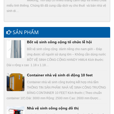
Mekong, nơi đây có nhiều thắng cảnh đẹp và nhiều chùa
miếu linh thiêng. Chúng tôi đã cung cấp dịch vụ cho thuê và bán nhà vệ
sinh di…
SẢN PHẨM
Bốt vệ sinh công cộng tổ chức lễ hội
Bốt vệ sinh công cộng dành riêng cho nam giới – Đáp
ứng được số người sử dụng lớn – Không cần dùng nước
BỐT VỆ SINH CÔNG CỘNG HANDY HMU4 Kích thước:
Dài x rộng x cao 1.18 x 1.18…
Container nhà vệ sinh di động 10 feet
Container nhà vệ sinh công trường kết hợp nhà tắm
THÔNG TIN SẢN PHẨM: NHÀ VỆ SINH CÔNG TRƯỜNG
BẰNG CONTAINER 10 FEET Kích thước ( Theo chuẩn
container 10′) Dài: 3000 mm Rộng: 2500 mm Cao: 2600 mm Được…
Nhà vệ sinh công cộng đô thị