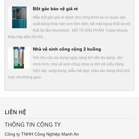
Bốt gác bảo vệ giá rẻ
Mẫu bốt gác giá rẻ dành cho công trình và cơ quan sản
xuất bằng thép hàn sơn tĩnh điện, bề mặt ngoại thất và nội
thất ốp tấm Aluninium. MÔ TẢ SẢN PHẨM Cabin khung
thép hộp kẽm 50×50…
Nhà vệ sinh công cộng 2 buồng
Với nhu cầu sử dụng ngày càng trở nên đa dạng, văn
minh hơn, nhà vệ sinh công cộng ra đời với kiểu dáng
hiện đại, sang trọng, mẫu mã đẹp, màu săc trang nhã phù
hợp với không gian…
LIÊN HỆ
THÔNG TIN CÔNG TY
Công ty TNHH Công Nghiệp Mạnh An