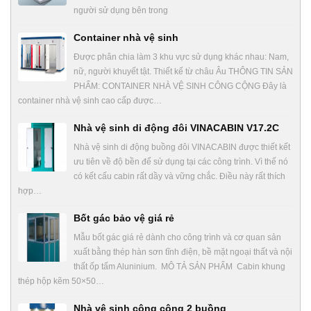
người sử dụng bên trong
Container nhà vệ sinh
Được phân chia làm 3 khu vực sử dụng khác nhau: Nam,
nữ, người khuyết tật. Thiết kế từ châu Âu THÔNG TIN SẢN
PHẨM: CONTAINER NHÀ VỆ SINH CÔNG CỘNG Đây là
container nhà vệ sinh cao cấp được…
Nhà vệ sinh di động đôi VINACABIN V17.2C
Nhà vệ sinh di động buồng đôi VINACABIN được thiết kết
ưu tiên về độ bền để sử dụng tại các công trình. Vì thế nó
có kết cấu cabin rất dầy và vững chắc. Điều này rất thích
hợp…
Bốt gác bảo vệ giá rẻ
Mẫu bốt gác giá rẻ dành cho công trình và cơ quan sản
xuất bằng thép hàn sơn tĩnh điện, bề mặt ngoại thất và nội
thất ốp tấm Aluninium. MÔ TẢ SẢN PHẨM Cabin khung
thép hộp kẽm 50×50…
Nhà vệ sinh công cộng 2 buồng