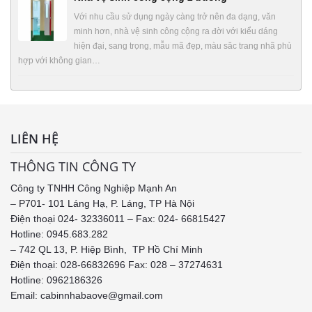
Với nhu cầu sử dụng ngày càng trở nên đa dạng, văn
minh hơn, nhà vệ sinh công cộng ra đời với kiểu dáng
hiện đại, sang trọng, mẫu mã đẹp, màu săc trang nhã phù
hợp với không gian…
LIÊN HỆ
THÔNG TIN CÔNG TY
Công ty TNHH Công Nghiệp Mạnh An
– P701- 101 Láng Hạ, P. Láng, TP Hà Nội
Điện thoại 024- 32336011 – Fax: 024- 66815427
Hotline: 0945.683.282
– 742 QL 13, P. Hiệp Bình, TP Hồ Chí Minh
Điện thoại: 028-66832696 Fax: 028 – 37274631
Hotline:
0962186326
Email: cabinnhabaove@gmail.com