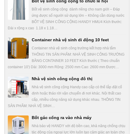
Bốt vệ sinh công cộng tổ chức lễ hội
Bốt vệ sinh công cộng dành riêng cho nam giới – Đáp
ứng được số người sử dụng lớn – Không cần dùng nước
BỐT VỆ SINH CÔNG CỘNG HANDY HMU4 Kích thước:
Dài x rộng x cao 1.18 x 1.18…
Container nhà vệ sinh di động 10 feet
Container nhà vệ sinh công trường kết hợp nhà tắm
THÔNG TIN SẢN PHẨM: NHÀ VỆ SINH CÔNG TRƯỜNG
BẰNG CONTAINER 10 FEET Kích thước ( Theo chuẩn
container 10′) Dài: 3000 mm Rộng: 2500 mm Cao: 2600 mm Được…
Nhà vệ sinh công cộng đô thị
Nhà vệ sinh công cộng Handy cao cấp có thể lắp đặt cố
định hoặc tháo rời vận chuyển đi nơi khác. Nội thất cao
cấp, nhiều công năng sử dụng khác nhau. THÔNG TIN
SẢN PHẨM: NHÀ VỆ SINH…
Bốt gác cổng ra vào nhà máy
Nhà bảo vệ HANDY với độ bền cao, khả năng chống chịu
tác động của ngoại lực lớn luôn tạo cảm giác an toàn cho