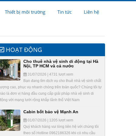
Thiết bị môi trường
Tin tức
Liên hệ
HOẠT ĐỘNG
Cho thuê nhà vệ sinh di động tại Hà
Nội, TP HCM và cả nước
31/07/2026 | 4731 lượt xem
Bạn đang tìm dịch vụ cho thuê nhà vệ sinh chất
lượng cao, phục vụ nhanh chóng trên toàn quốc? Chúng tôi tự
hào là đơn vị hàng đầu cung cấp giải pháp nhà vệ sinh di
động với mạng lưới rộng khắp lãnh thổ Việt Nam
Cabin bốt bảo vệ Mạnh An
01/07/2026 | 1205 lượt xem
Quý khách hàng vui lòng liên hệ với chúng tôi
theo số Hotline 0962186326 khi có nhu cầu