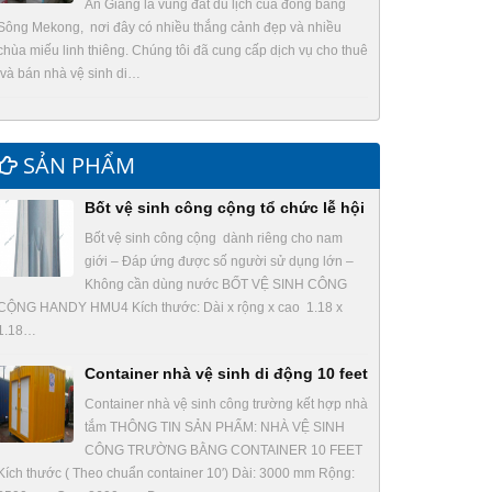
An Giang là vùng đất du lịch của đồng bằng
Sông Mekong, nơi đây có nhiều thắng cảnh đẹp và nhiều
chùa miếu linh thiêng. Chúng tôi đã cung cấp dịch vụ cho thuê
và bán nhà vệ sinh di…
SẢN PHẨM
Bốt vệ sinh công cộng tổ chức lễ hội
Bốt vệ sinh công cộng dành riêng cho nam
giới – Đáp ứng được số người sử dụng lớn –
Không cần dùng nước BỐT VỆ SINH CÔNG
CỘNG HANDY HMU4 Kích thước: Dài x rộng x cao 1.18 x
1.18…
Container nhà vệ sinh di động 10 feet
Container nhà vệ sinh công trường kết hợp nhà
tắm THÔNG TIN SẢN PHẨM: NHÀ VỆ SINH
CÔNG TRƯỜNG BẰNG CONTAINER 10 FEET
Kích thước ( Theo chuẩn container 10′) Dài: 3000 mm Rộng: