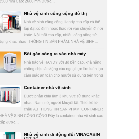
2500 mm Cao: 2600 mm Được…
Nhà vệ sinh công cộng đô thị
Nhà vệ sinh công cộng Handy cao cấp có thể
lắp đặt cố định hoặc tháo rời vận chuyển đi nơi
khác. Nội thất cao cấp, nhiều công năng sử
dụng khác nhau. THÔNG TIN SẢN PHẨM: NHÀ VỆ SINH…
Bốt gác cổng ra vào nhà máy
Nhà bảo vệ HANDY với độ bền cao, khả năng
chống chịu tác động của ngoại lực lớn luôn tạo
cảm giác an toàn cho người sử dụng bên trong
Container nhà vệ sinh
Được phân chia làm 3 khu vực sử dụng khác
nhau: Nam, nữ, người khuyết tật. Thiết kế từ
châu Âu THÔNG TIN SẢN PHẨM: CONTAINER
NHÀ VỆ SINH CÔNG CỘNG Đây là container nhà vệ sinh cao
cấp được…
Nhà vệ sinh di động đôi VINACABIN