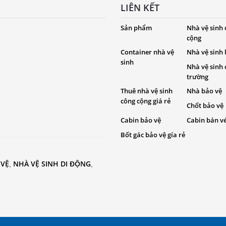
LIÊN KẾT
Sản phẩm
Nhà vệ sinh
cộng
Container nhà vệ
Nhà vệ sinh
sinh
Nhà vệ sinh
trường
Thuê nhà vệ sinh
Nhà bảo vệ
công cộng giá rẻ
Chốt bảo vệ
Cabin bảo vệ
Cabin bán v
Bốt gác bảo vệ gía rẻ
 VỆ
NHÀ VỆ SINH DI ĐỘNG
,
,