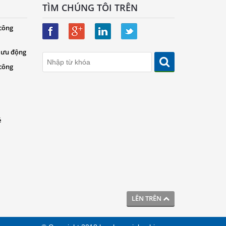
TÌM CHÚNG TÔI TRÊN
 công
 lưu động
 công
é
LÊN TRÊN