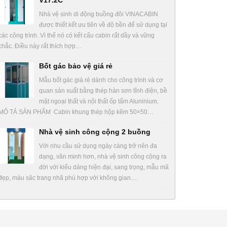
V17.2C
Nhà vệ sinh di động buồng đôi VINACABIN
được thiết kết ưu tiên về độ bền để sử dụng tại
các công trình. Vì thế nó có kết cấu cabin rất dầy và vững
chắc. Điều này rất thích hợp…
Bốt gác bảo vệ giá rẻ
Mẫu bốt gác giá rẻ dành cho công trình và cơ
quan sản xuất bằng thép hàn sơn tĩnh điện, bề
mặt ngoại thất và nội thất ốp tấm Aluninium.
MÔ TẢ SẢN PHẨM Cabin khung thép hộp kẽm 50×50…
Nhà vệ sinh công cộng 2 buồng
Với nhu cầu sử dụng ngày càng trở nên đa
dạng, văn minh hơn, nhà vệ sinh công cộng ra
đời với kiểu dáng hiện đại, sang trọng, mẫu mã
đẹp, màu săc trang nhã phù hợp với không gian…