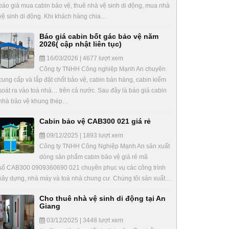
báo giá mua cabin bảo vệ, thuê nhà vệ sinh di động, mua nhà
vệ sinh di động. Khi khách hàng chia…
Báo giá cabin bốt gác bảo vệ năm
2026( cập nhật liên tục)
16/03/2026 | 4677 lượt xem
Công ty TNHH Công nghiệp Mạnh An chuyên
cung cấp và lắp đặt chốt bảo vệ, cabin bán hàng, cabin kiểm
soát ra vào toà nhà… trên cả nước. Sau đây là báo giá cabin
nhà bảo vệ khung thép…
Cabin bảo vệ CAB300 021 giá rẻ
09/12/2025 | 1893 lượt xem
Công ty TNHH Công Nghiệp Mạnh An sản xuất
dòng sản phẩm cabin bảo vệ giá rẻ mã
số CAB300 0909360690 021 chuyên phục vụ các công trình
xây dựng, nhà máy và toà nhà chung cư. Chúng tôi sản xuất…
Cho thuê nhà vệ sinh di động tại An
Giang
03/12/2025 | 3448 lượt xem