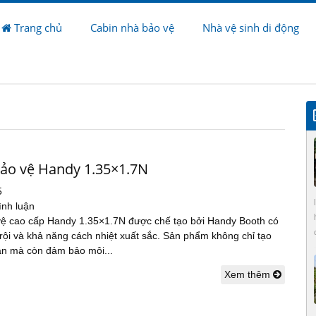
Trang chủ
Cabin nhà bảo vệ
Nhà vệ sinh di động
bảo vệ Handy 1.35×1.7N
5
ình luận
vệ cao cấp Handy 1.35×1.7N được chế tạo bởi Handy Booth có
rội và khả năng cách nhiệt xuất sắc. Sản phẩm không chỉ tạo
àn mà còn đảm bảo môi...
Xem thêm