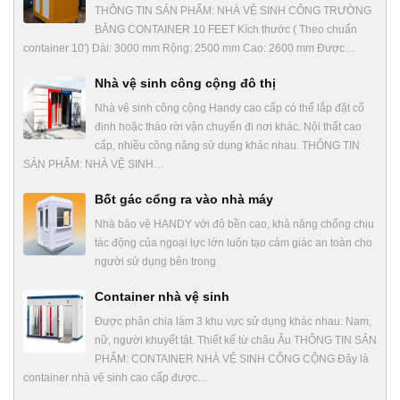
THÔNG TIN SẢN PHẨM: NHÀ VỆ SINH CÔNG TRƯỜNG
BẰNG CONTAINER 10 FEET Kích thước ( Theo chuẩn
container 10′) Dài: 3000 mm Rộng: 2500 mm Cao: 2600 mm Được…
Nhà vệ sinh công cộng đô thị
Nhà vệ sinh công cộng Handy cao cấp có thể lắp đặt cố
định hoặc tháo rời vận chuyển đi nơi khác. Nội thất cao
cấp, nhiều công năng sử dụng khác nhau. THÔNG TIN
SẢN PHẨM: NHÀ VỆ SINH…
Bốt gác cổng ra vào nhà máy
Nhà bảo vệ HANDY với độ bền cao, khả năng chống chịu
tác động của ngoại lực lớn luôn tạo cảm giác an toàn cho
người sử dụng bên trong
Container nhà vệ sinh
Được phân chia làm 3 khu vực sử dụng khác nhau: Nam,
nữ, người khuyết tật. Thiết kế từ châu Âu THÔNG TIN SẢN
PHẨM: CONTAINER NHÀ VỆ SINH CÔNG CỘNG Đây là
container nhà vệ sinh cao cấp được…