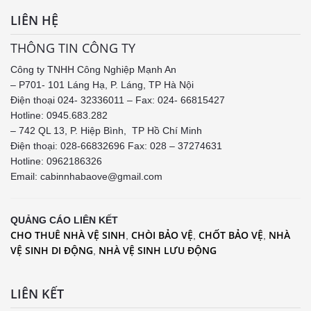
LIÊN HỆ
THÔNG TIN CÔNG TY
Công ty TNHH Công Nghiệp Mạnh An
– P701- 101 Láng Hạ, P. Láng, TP Hà Nội
Điện thoại 024- 32336011 – Fax: 024- 66815427
Hotline: 0945.683.282
– 742 QL 13, P. Hiệp Bình, TP Hồ Chí Minh
Điện thoại: 028-66832696 Fax: 028 – 37274631
Hotline:
0962186326
Email: cabinnhabaove@gmail.com
QUẢNG CÁO LIÊN KẾT
CHO THUÊ NHÀ VỆ SINH
CHÒI BẢO VỆ
CHỐT BẢO VỆ
NHÀ
,
,
,
VỆ SINH DI ĐỘNG
NHÀ VỆ SINH LƯU ĐỘNG
,
LIÊN KẾT