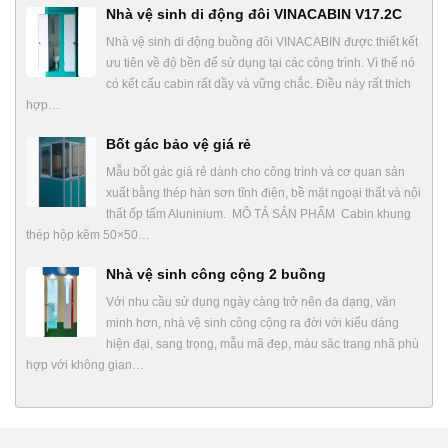
Nhà vệ sinh di động đôi VINACABIN V17.2C
Nhà vệ sinh di động buồng đôi VINACABIN được thiết kết
ưu tiên về độ bền để sử dụng tại các công trình. Vì thế nó
có kết cấu cabin rất dầy và vững chắc. Điều này rất thích
hợp…
Bốt gác bảo vệ giá rẻ
Mẫu bốt gác giá rẻ dành cho công trình và cơ quan sản
xuất bằng thép hàn sơn tĩnh điện, bề mặt ngoại thất và nội
thất ốp tấm Aluninium. MÔ TẢ SẢN PHẨM Cabin khung
thép hộp kẽm 50×50…
Nhà vệ sinh công cộng 2 buồng
Với nhu cầu sử dụng ngày càng trở nên đa dạng, văn
minh hơn, nhà vệ sinh công cộng ra đời với kiểu dáng
hiện đại, sang trọng, mẫu mã đẹp, màu săc trang nhã phù
hợp với không gian…