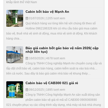
khắp lãnh thổ Việt Nam
Cabin bốt bảo vệ Mạnh An
01/07/2026 | 1205 lượt xem
Quý khách hàng vui lòng liên hệ với chúng tôi theo số
Hotline 0962186326 khi có nhu cầu báo giá mua cabin
bảo vệ, thuê nhà vệ sinh di động, mua nhà vệ sinh di động. Khi khách
hàng chia…
Báo giá cabin bốt gác bảo vệ năm 2026( cập
nhật liên tục)
16/03/2026 | 4678 lượt xem
Công ty TNHH Công nghiệp Mạnh An chuyên cung cấp và
lắp đặt chốt bảo vệ, cabin bán hàng, cabin kiểm soát ra vào toà nhà…
trên cả nước. Sau đây là báo giá cabin nhà bảo vệ khung thép…
Cabin bảo vệ CAB300 021 giá rẻ
09/12/2025 | 1895 lượt xem
Công ty TNHH Công Nghiệp Mạnh An sản xuất dòng sản
phẩm cabin bảo vệ giá rẻ mã số CAB300 0909360690
021 chuyên phục vụ các công trình xây dựng, nhà máy và toà nhà chung