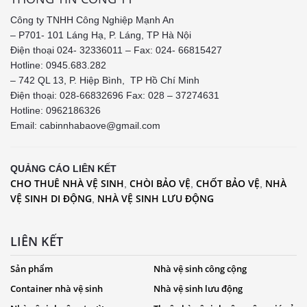
Công ty TNHH Công Nghiệp Mạnh An
– P701- 101 Láng Hạ, P. Láng, TP Hà Nội
Điện thoại 024- 32336011 – Fax: 024- 66815427
Hotline: 0945.683.282
– 742 QL 13, P. Hiệp Bình, TP Hồ Chí Minh
Điện thoại: 028-66832696 Fax: 028 – 37274631
Hotline:
0962186326
Email: cabinnhabaove@gmail.com
QUẢNG CÁO LIÊN KẾT
CHO THUÊ NHÀ VỆ SINH
CHÒI BẢO VỆ
CHỐT BẢO VỆ
NHÀ
,
,
,
VỆ SINH DI ĐỘNG
NHÀ VỆ SINH LƯU ĐỘNG
,
LIÊN KẾT
Sản phẩm
Nhà vệ sinh công cộng
Container nhà vệ sinh
Nhà vệ sinh lưu động