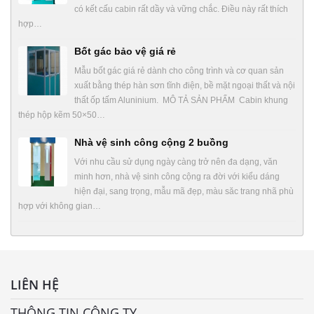
có kết cấu cabin rất dầy và vững chắc. Điều này rất thích
hợp…
Bốt gác bảo vệ giá rẻ
Mẫu bốt gác giá rẻ dành cho công trình và cơ quan sản
xuất bằng thép hàn sơn tĩnh điện, bề mặt ngoại thất và nội
thất ốp tấm Aluninium. MÔ TẢ SẢN PHẨM Cabin khung
thép hộp kẽm 50×50…
Nhà vệ sinh công cộng 2 buồng
Với nhu cầu sử dụng ngày càng trở nên đa dạng, văn
minh hơn, nhà vệ sinh công cộng ra đời với kiểu dáng
hiện đại, sang trọng, mẫu mã đẹp, màu săc trang nhã phù
hợp với không gian…
LIÊN HỆ
THÔNG TIN CÔNG TY