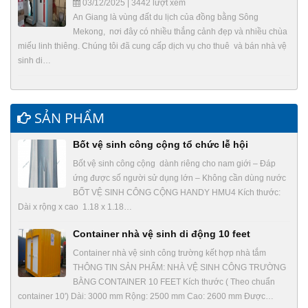
03/12/2025 | 3442 lượt xem
An Giang là vùng đất du lịch của đồng bằng Sông
Mekong, nơi đây có nhiều thắng cảnh đẹp và nhiều chùa
miếu linh thiêng. Chúng tôi đã cung cấp dịch vụ cho thuê và bán nhà vệ
sinh di…
SẢN PHẨM
Bốt vệ sinh công cộng tổ chức lễ hội
Bốt vệ sinh công cộng dành riêng cho nam giới – Đáp
ứng được số người sử dụng lớn – Không cần dùng nước
BỐT VỆ SINH CÔNG CỘNG HANDY HMU4 Kích thước:
Dài x rộng x cao 1.18 x 1.18…
Container nhà vệ sinh di động 10 feet
Container nhà vệ sinh công trường kết hợp nhà tắm
THÔNG TIN SẢN PHẨM: NHÀ VỆ SINH CÔNG TRƯỜNG
BẰNG CONTAINER 10 FEET Kích thước ( Theo chuẩn
container 10′) Dài: 3000 mm Rộng: 2500 mm Cao: 2600 mm Được…