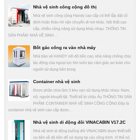
Nhà vệ sinh công cộng đô thị
Nhà vệ sinh công cộng Handy cao cấp có thể lắp đặt cố
định hoặc tháo rời vận chuyển đi nơi khác. Nội thất cao
cấp, nhiều công năng sử dụng khác nhau. THÔNG TIN
SẢN PHẨM: NHÀ VỆ SINH…
Bốt gác cổng ra vào nhà máy
Nhà bảo vệ HANDY với độ bền cao, khả năng chống chịu
tác động của ngoại lực lớn luôn tạo cảm giác an toàn cho
người sử dụng bên trong
Container nhà vệ sinh
Được phân chia làm 3 khu vực sử dụng khác nhau: Nam,
nữ, người khuyết tật. Thiết kế từ châu Âu THÔNG TIN SẢN
PHẨM: CONTAINER NHÀ VỆ SINH CÔNG CỘNG Đây là
container nhà vệ sinh cao cấp được…
Nhà vệ sinh di động đôi VINACABIN V17.2C
Nhà vệ sinh di động buồng đôi VINACABIN được thiết kết
ưu tiên về độ bền để sử dụng tại các công trình. Vì thế nó