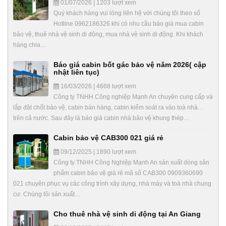
01/07/2026 | 1203 lượt xem
Quý khách hàng vui lòng liên hệ với chúng tôi theo số
Hotline 0962186326 khi có nhu cầu báo giá mua cabin
bảo vệ, thuê nhà vệ sinh di động, mua nhà vệ sinh di động. Khi khách
hàng chia…
Báo giá cabin bốt gác bảo vệ năm 2026( cập
nhật liên tục)
16/03/2026 | 4668 lượt xem
Công ty TNHH Công nghiệp Mạnh An chuyên cung cấp và
lắp đặt chốt bảo vệ, cabin bán hàng, cabin kiểm soát ra vào toà nhà…
trên cả nước. Sau đây là báo giá cabin nhà bảo vệ khung thép…
Cabin bảo vệ CAB300 021 giá rẻ
09/12/2025 | 1890 lượt xem
Công ty TNHH Công Nghiệp Mạnh An sản xuất dòng sản
phẩm cabin bảo vệ giá rẻ mã số CAB300 0909360690
021 chuyên phục vụ các công trình xây dựng, nhà máy và toà nhà chung
cư. Chúng tôi sản xuất…
Cho thuê nhà vệ sinh di động tại An Giang