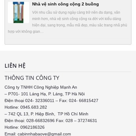
Nhà vệ sinh công cộng 2 buồng
Với nhu cầu sử dụng ngày càng trở nên đa dạng, văn
minh hơn, nhà vệ sinh công cộng ra đời với kiểu dáng
hiện đại, sang trọng, mẫu mã đẹp, màu săc trang nhã phù
hợp với không gian…
LIÊN HỆ
THÔNG TIN CÔNG TY
Công ty TNHH Công Nghiệp Mạnh An
– P701- 101 Láng Hạ, P. Láng, TP Hà Nội
Điện thoại 024- 32336011 – Fax: 024- 66815427
Hotline: 0945.683.282
– 742 QL 13, P. Hiệp Bình, TP Hồ Chí Minh
Điện thoại: 028-66832696 Fax: 028 – 37274631
Hotline:
0962186326
Email: cabinnhabaove@gmail.com