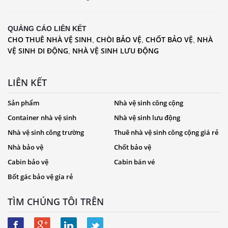
QUẢNG CÁO LIÊN KẾT
CHO THUÊ NHÀ VỆ SINH
CHÒI BẢO VỆ
CHỐT BẢO VỆ
NHÀ
,
,
,
VỆ SINH DI ĐỘNG
NHÀ VỆ SINH LƯU ĐỘNG
,
LIÊN KẾT
Sản phẩm
Nhà vệ sinh công cộng
Container nhà vệ sinh
Nhà vệ sinh lưu động
Nhà vệ sinh công trường
Thuê nhà vệ sinh công cộng giá rẻ
Nhà bảo vệ
Chốt bảo vệ
Cabin bảo vệ
Cabin bán vé
Bốt gác bảo vệ gía rẻ
TÌM CHÚNG TÔI TRÊN