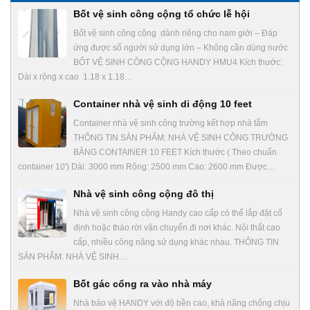
Bốt vệ sinh công cộng tổ chức lễ hội
Bốt vệ sinh công cộng dành riêng cho nam giới – Đáp
ứng được số người sử dụng lớn – Không cần dùng nước
BỐT VỆ SINH CÔNG CỘNG HANDY HMU4 Kích thước:
Dài x rộng x cao 1.18 x 1.18…
Container nhà vệ sinh di động 10 feet
Container nhà vệ sinh công trường kết hợp nhà tắm
THÔNG TIN SẢN PHẨM: NHÀ VỆ SINH CÔNG TRƯỜNG
BẰNG CONTAINER 10 FEET Kích thước ( Theo chuẩn
container 10′) Dài: 3000 mm Rộng: 2500 mm Cao: 2600 mm Được…
Nhà vệ sinh công cộng đô thị
Nhà vệ sinh công cộng Handy cao cấp có thể lắp đặt cố
định hoặc tháo rời vận chuyển đi nơi khác. Nội thất cao
cấp, nhiều công năng sử dụng khác nhau. THÔNG TIN
SẢN PHẨM: NHÀ VỆ SINH…
Bốt gác cổng ra vào nhà máy
Nhà bảo vệ HANDY với độ bền cao, khả năng chống chịu