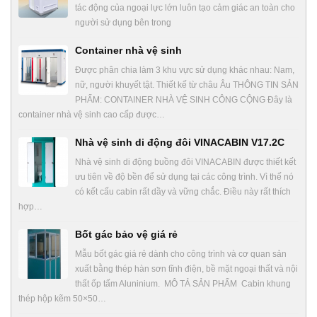
tác động của ngoại lực lớn luôn tạo cảm giác an toàn cho
người sử dụng bên trong
Container nhà vệ sinh
Được phân chia làm 3 khu vực sử dụng khác nhau: Nam,
nữ, người khuyết tật. Thiết kế từ châu Âu THÔNG TIN SẢN
PHẨM: CONTAINER NHÀ VỆ SINH CÔNG CỘNG Đây là
container nhà vệ sinh cao cấp được…
Nhà vệ sinh di động đôi VINACABIN V17.2C
Nhà vệ sinh di động buồng đôi VINACABIN được thiết kết
ưu tiên về độ bền để sử dụng tại các công trình. Vì thế nó
có kết cấu cabin rất dầy và vững chắc. Điều này rất thích
hợp…
Bốt gác bảo vệ giá rẻ
Mẫu bốt gác giá rẻ dành cho công trình và cơ quan sản
xuất bằng thép hàn sơn tĩnh điện, bề mặt ngoại thất và nội
thất ốp tấm Aluninium. MÔ TẢ SẢN PHẨM Cabin khung
thép hộp kẽm 50×50…