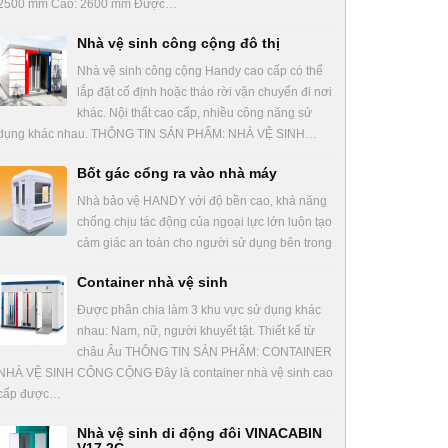
2500 mm Cao: 2600 mm Được…
Nhà vệ sinh công cộng đô thị
Nhà vệ sinh công cộng Handy cao cấp có thể
lắp đặt cố định hoặc tháo rời vận chuyển đi nơi
khác. Nội thất cao cấp, nhiều công năng sử
dụng khác nhau. THÔNG TIN SẢN PHẨM: NHÀ VỆ SINH…
Bốt gác cổng ra vào nhà máy
Nhà bảo vệ HANDY với độ bền cao, khả năng
chống chịu tác động của ngoại lực lớn luôn tạo
cảm giác an toàn cho người sử dụng bên trong
Container nhà vệ sinh
Được phân chia làm 3 khu vực sử dụng khác
nhau: Nam, nữ, người khuyết tật. Thiết kế từ
châu Âu THÔNG TIN SẢN PHẨM: CONTAINER
NHÀ VỆ SINH CÔNG CỘNG Đây là container nhà vệ sinh cao
cấp được…
Nhà vệ sinh di động đôi VINACABIN