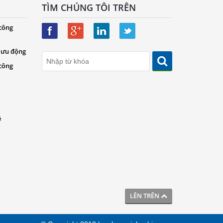
TÌM CHÚNG TÔI TRÊN
 công
 lưu động
 công
é
LÊN TRÊN