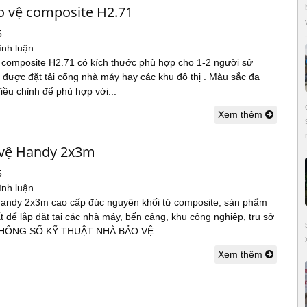
o vệ composite H2.71
5
ình luận
 composite H2.71 có kích thước phù hợp cho 1-2 người sử
 được đặt tải cổng nhà máy hay các khu đô thị . Màu sắc đa
iều chỉnh để phù hợp với...
Xem thêm
vệ Handy 2x3m
5
ình luận
andy 2x3m cao cấp đúc nguyên khối từ composite, sản phẩm
 để lắp đặt tại các nhà máy, bến cảng, khu công nghiệp, trụ sở
THÔNG SỐ KỸ THUẬT NHÀ BẢO VỆ...
Xem thêm