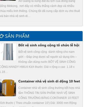
An Giang là vùng đất du lịch của đồng bằng
Sông Mekong, nơi đây có nhiều thắng cảnh đẹp và nhiều
chùa miếu linh thiêng. Chúng tôi đã cung cấp dịch vụ cho thuê
và bán nhà vệ sinh di…
SẢN PHẨM
Bốt vệ sinh công cộng tổ chức lễ hội
Bốt vệ sinh công cộng dành riêng cho nam
giới – Đáp ứng được số người sử dụng lớn –
Không cần dùng nước BỐT VỆ SINH CÔNG
CỘNG HANDY HMU4 Kích thước: Dài x rộng x cao 1.18 x
1.18…
Container nhà vệ sinh di động 10 feet
Container nhà vệ sinh công trường kết hợp nhà
tắm THÔNG TIN SẢN PHẨM: NHÀ VỆ SINH
CÔNG TRƯỜNG BẰNG CONTAINER 10 FEET
Kích thước ( Theo chuẩn container 10′) Dài: 3000 mm Rộng: