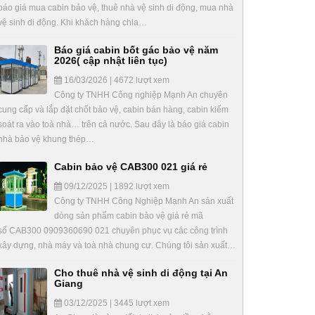
báo giá mua cabin bảo vệ, thuê nhà vệ sinh di động, mua nhà
vệ sinh di động. Khi khách hàng chia…
Báo giá cabin bốt gác bảo vệ năm
2026( cập nhật liên tục)
16/03/2026 | 4672 lượt xem
Công ty TNHH Công nghiệp Mạnh An chuyên
cung cấp và lắp đặt chốt bảo vệ, cabin bán hàng, cabin kiểm
soát ra vào toà nhà… trên cả nước. Sau đây là báo giá cabin
nhà bảo vệ khung thép…
Cabin bảo vệ CAB300 021 giá rẻ
09/12/2025 | 1892 lượt xem
Công ty TNHH Công Nghiệp Mạnh An sản xuất
dòng sản phẩm cabin bảo vệ giá rẻ mã
số CAB300 0909360690 021 chuyên phục vụ các công trình
xây dựng, nhà máy và toà nhà chung cư. Chúng tôi sản xuất…
Cho thuê nhà vệ sinh di động tại An
Giang
03/12/2025 | 3445 lượt xem