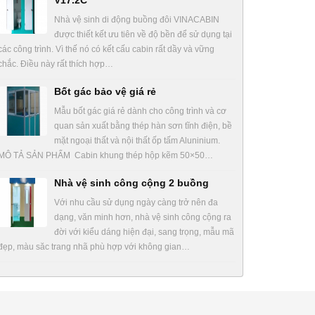
V17.2C
Nhà vệ sinh di động buồng đôi VINACABIN
được thiết kết ưu tiên về độ bền để sử dụng tại
các công trình. Vì thế nó có kết cấu cabin rất dầy và vững
chắc. Điều này rất thích hợp…
Bốt gác bảo vệ giá rẻ
Mẫu bốt gác giá rẻ dành cho công trình và cơ
quan sản xuất bằng thép hàn sơn tĩnh điện, bề
mặt ngoại thất và nội thất ốp tấm Aluninium.
MÔ TẢ SẢN PHẨM Cabin khung thép hộp kẽm 50×50…
Nhà vệ sinh công cộng 2 buồng
Với nhu cầu sử dụng ngày càng trở nên đa
dạng, văn minh hơn, nhà vệ sinh công cộng ra
đời với kiểu dáng hiện đại, sang trọng, mẫu mã
đẹp, màu săc trang nhã phù hợp với không gian…