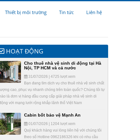
Thiết bị môi trường
Tin tức
Liên hệ
HOẠT ĐỘNG
Cho thuê nhà vệ sinh di động tại Hà
Nội, TP HCM và cả nước
31/07/2026 | 4725 lượt xem
Bạn đang tìm dịch vụ cho thuê nhà vệ sinh chất
lượng cao, phục vụ nhanh chóng trên toàn quốc? Chúng tôi tự
hào là đơn vị hàng đầu cung cấp giải pháp nhà vệ sinh di
động với mạng lưới rộng khắp lãnh thổ Việt Nam
Cabin bốt bảo vệ Mạnh An
01/07/2026 | 1204 lượt xem
Quý khách hàng vui lòng liên hệ với chúng tôi
theo số Hotline 0962186326 khi có nhu cầu