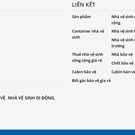
LIÊN KẾT
Sản phẩm
Nhà vệ sinh
cộng
Container nhà vệ
Nhà vệ sinh
sinh
Nhà vệ sinh
trường
Thuê nhà vệ sinh
Nhà bảo vệ
công cộng giá rẻ
Chốt bảo vệ
Cabin bảo vệ
Cabin bán v
Bốt gác bảo vệ gía rẻ
 VỆ
NHÀ VỆ SINH DI ĐỘNG
,
,