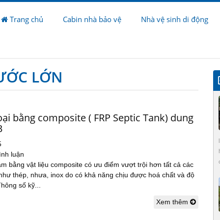
Trang chủ
Cabin nhà bảo vệ
Nhà vệ sinh di động
HƯỚC LỚN
oại bằng composite ( FRP Septic Tank) dung
3
5
ình luận
àm bằng vật liệu composite có ưu điểm vượt trội hơn tất cả các
 như thép, nhưa, inox do có khả năng chịu được hoá chất và độ
hông số kỹ...
Xem thêm