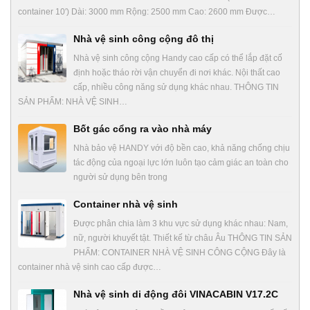
container 10′) Dài: 3000 mm Rộng: 2500 mm Cao: 2600 mm Được…
Nhà vệ sinh công cộng đô thị
Nhà vệ sinh công cộng Handy cao cấp có thể lắp đặt cố
định hoặc tháo rời vận chuyển đi nơi khác. Nội thất cao
cấp, nhiều công năng sử dụng khác nhau. THÔNG TIN
SẢN PHẨM: NHÀ VỆ SINH…
Bốt gác cổng ra vào nhà máy
Nhà bảo vệ HANDY với độ bền cao, khả năng chống chịu
tác động của ngoại lực lớn luôn tạo cảm giác an toàn cho
người sử dụng bên trong
Container nhà vệ sinh
Được phân chia làm 3 khu vực sử dụng khác nhau: Nam,
nữ, người khuyết tật. Thiết kế từ châu Âu THÔNG TIN SẢN
PHẨM: CONTAINER NHÀ VỆ SINH CÔNG CỘNG Đây là
container nhà vệ sinh cao cấp được…
Nhà vệ sinh di động đôi VINACABIN V17.2C