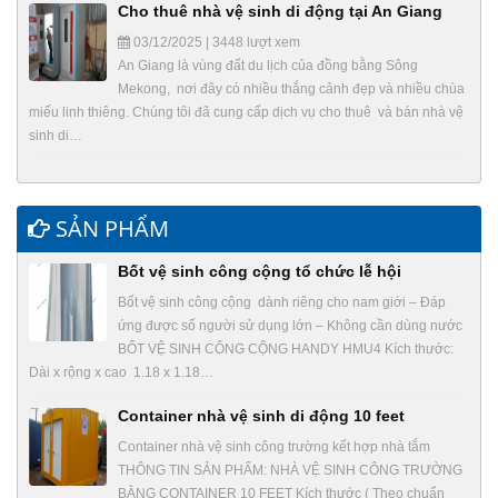
Cho thuê nhà vệ sinh di động tại An Giang
03/12/2025 | 3448 lượt xem
An Giang là vùng đất du lịch của đồng bằng Sông
Mekong, nơi đây có nhiều thắng cảnh đẹp và nhiều chùa
miếu linh thiêng. Chúng tôi đã cung cấp dịch vụ cho thuê và bán nhà vệ
sinh di…
SẢN PHẨM
Bốt vệ sinh công cộng tổ chức lễ hội
Bốt vệ sinh công cộng dành riêng cho nam giới – Đáp
ứng được số người sử dụng lớn – Không cần dùng nước
BỐT VỆ SINH CÔNG CỘNG HANDY HMU4 Kích thước:
Dài x rộng x cao 1.18 x 1.18…
Container nhà vệ sinh di động 10 feet
Container nhà vệ sinh công trường kết hợp nhà tắm
THÔNG TIN SẢN PHẨM: NHÀ VỆ SINH CÔNG TRƯỜNG
BẰNG CONTAINER 10 FEET Kích thước ( Theo chuẩn