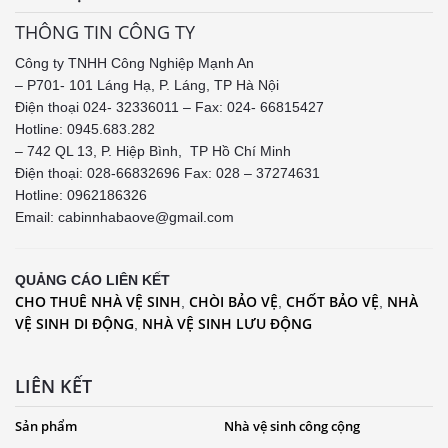
THÔNG TIN CÔNG TY
Công ty TNHH Công Nghiệp Mạnh An
– P701- 101 Láng Hạ, P. Láng, TP Hà Nội
Điện thoại 024- 32336011 – Fax: 024- 66815427
Hotline: 0945.683.282
– 742 QL 13, P. Hiệp Bình, TP Hồ Chí Minh
Điện thoại: 028-66832696 Fax: 028 – 37274631
Hotline:
0962186326
Email: cabinnhabaove@gmail.com
QUẢNG CÁO LIÊN KẾT
CHO THUÊ NHÀ VỆ SINH
CHÒI BẢO VỆ
CHỐT BẢO VỆ
NHÀ
,
,
,
VỆ SINH DI ĐỘNG
NHÀ VỆ SINH LƯU ĐỘNG
,
LIÊN KẾT
Sản phẩm
Nhà vệ sinh công cộng