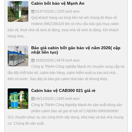
Cabin bốt bảo vệ Mạnh An
01/07/2026 | 1205 lượt xem
Quý khách hàng vui lòng liên hệ với chúng tôi theo số
Hotline 0962186326 khi có nhu cầu báo giá mua cabin
bảo vệ, thuê nhà vệ sinh di động, mua nhà vệ sinh di động. Khi khách
hàng chia…
Báo giá cabin bốt gác bảo vệ năm 2026( cập
nhật liên tục)
16/03/2026 | 4678 lượt xem
Công ty TNHH Công nghiệp Mạnh An chuyên cung cấp và
lắp đặt chốt bảo vệ, cabin bán hàng, cabin kiểm soát ra vào toà nhà…
trên cả nước. Sau đây là báo giá cabin nhà bảo vệ khung thép…
Cabin bảo vệ CAB300 021 giá rẻ
09/12/2025 | 1895 lượt xem
Công ty TNHH Công Nghiệp Mạnh An sản xuất dòng sản
phẩm cabin bảo vệ giá rẻ mã số CAB300 0909360690
021 chuyên phục vụ các công trình xây dựng, nhà máy và toà nhà chung
cư. Chúng tôi sản xuất…