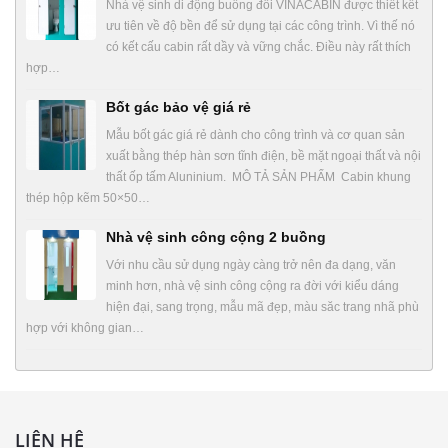
Nhà vệ sinh di động buồng đôi VINACABIN được thiết kết
ưu tiên về độ bền để sử dụng tại các công trình. Vì thế nó
có kết cấu cabin rất dầy và vững chắc. Điều này rất thích
hợp…
Bốt gác bảo vệ giá rẻ
Mẫu bốt gác giá rẻ dành cho công trình và cơ quan sản
xuất bằng thép hàn sơn tĩnh điện, bề mặt ngoại thất và nội
thất ốp tấm Aluninium. MÔ TẢ SẢN PHẨM Cabin khung
thép hộp kẽm 50×50…
Nhà vệ sinh công cộng 2 buồng
Với nhu cầu sử dụng ngày càng trở nên đa dạng, văn
minh hơn, nhà vệ sinh công cộng ra đời với kiểu dáng
hiện đại, sang trọng, mẫu mã đẹp, màu săc trang nhã phù
hợp với không gian…
LIÊN HỆ