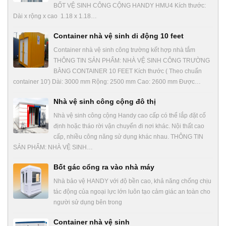
BỐT VỆ SINH CÔNG CỘNG HANDY HMU4 Kích thước:
Dài x rộng x cao 1.18 x 1.18…
Container nhà vệ sinh di động 10 feet
Container nhà vệ sinh công trường kết hợp nhà tắm
THÔNG TIN SẢN PHẨM: NHÀ VỆ SINH CÔNG TRƯỜNG
BẰNG CONTAINER 10 FEET Kích thước ( Theo chuẩn
container 10′) Dài: 3000 mm Rộng: 2500 mm Cao: 2600 mm Được…
Nhà vệ sinh công cộng đô thị
Nhà vệ sinh công cộng Handy cao cấp có thể lắp đặt cố
định hoặc tháo rời vận chuyển đi nơi khác. Nội thất cao
cấp, nhiều công năng sử dụng khác nhau. THÔNG TIN
SẢN PHẨM: NHÀ VỆ SINH…
Bốt gác cổng ra vào nhà máy
Nhà bảo vệ HANDY với độ bền cao, khả năng chống chịu
tác động của ngoại lực lớn luôn tạo cảm giác an toàn cho
người sử dụng bên trong
Container nhà vệ sinh