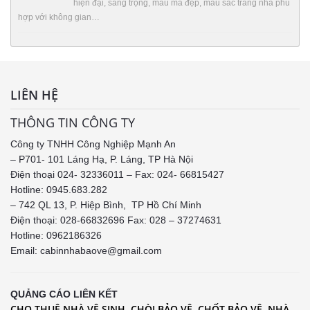
hiện đại, sang trọng, mẫu mã đẹp, màu săc trang nhã phù
hợp với không gian…
LIÊN HỆ
THÔNG TIN CÔNG TY
Công ty TNHH Công Nghiệp Mạnh An
– P701- 101 Láng Hạ, P. Láng, TP Hà Nội
Điện thoại 024- 32336011 – Fax: 024- 66815427
Hotline: 0945.683.282
– 742 QL 13, P. Hiệp Bình, TP Hồ Chí Minh
Điện thoại: 028-66832696 Fax: 028 – 37274631
Hotline:
0962186326
Email: cabinnhabaove@gmail.com
QUẢNG CÁO LIÊN KẾT
CHO THUÊ NHÀ VỆ SINH
CHÒI BẢO VỆ
CHỐT BẢO VỆ
NHÀ
,
,
,