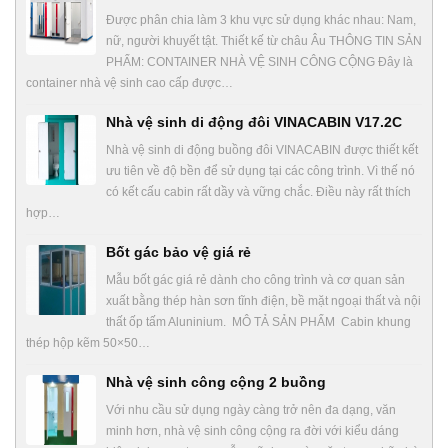
Được phân chia làm 3 khu vực sử dụng khác nhau: Nam,
nữ, người khuyết tật. Thiết kế từ châu Âu THÔNG TIN SẢN
PHẨM: CONTAINER NHÀ VỆ SINH CÔNG CỘNG Đây là
container nhà vệ sinh cao cấp được…
Nhà vệ sinh di động đôi VINACABIN V17.2C
Nhà vệ sinh di động buồng đôi VINACABIN được thiết kết
ưu tiên về độ bền để sử dụng tại các công trình. Vì thế nó
có kết cấu cabin rất dầy và vững chắc. Điều này rất thích
hợp…
Bốt gác bảo vệ giá rẻ
Mẫu bốt gác giá rẻ dành cho công trình và cơ quan sản
xuất bằng thép hàn sơn tĩnh điện, bề mặt ngoại thất và nội
thất ốp tấm Aluninium. MÔ TẢ SẢN PHẨM Cabin khung
thép hộp kẽm 50×50…
Nhà vệ sinh công cộng 2 buồng
Với nhu cầu sử dụng ngày càng trở nên đa dạng, văn
minh hơn, nhà vệ sinh công cộng ra đời với kiểu dáng