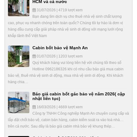
HCM và cả nước
31/07/2026 | 4719 lượt xem
Bạn đang tìm dịch vụ cho thuê nhà vệ sinh chất lượng
cao, phục vụ nhanh chóng trên toàn quốc? Chúng tôi tự hào là đơn vị
hàng đầu cung cấp giải pháp nhà vệ sinh di động với mạng lưới rộng
khắp lãnh thổ Việt Nam
Cabin bốt bảo vệ Mạnh An
01/07/2026 | 1203 lượt xem
Quý khách hàng vui lòng liên hệ với chúng tôi theo số
Hotline 0962186326 khi có nhu cầu báo giá mua cabin
bảo vệ, thuê nhà vệ sinh di động, mua nhà vệ sinh di động. Khi khách
hàng chia…
Báo giá cabin bốt gác bảo vệ năm 2026( cập
nhật liên tục)
16/03/2026 | 4669 lượt xem
Công ty TNHH Công nghiệp Mạnh An chuyên cung cấp và
lắp đặt chốt bảo vệ, cabin bán hàng, cabin kiểm soát ra vào toà nhà…
trên cả nước. Sau đây là báo giá cabin nhà bảo vệ khung thép…