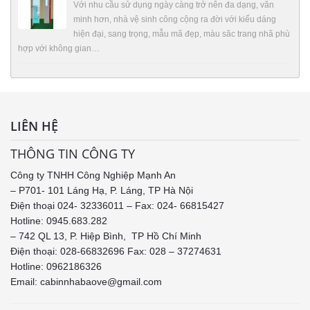
Với nhu cầu sử dụng ngày càng trở nên đa dạng, văn
minh hơn, nhà vệ sinh công cộng ra đời với kiểu dáng
hiện đại, sang trọng, mẫu mã đẹp, màu săc trang nhã phù
hợp với không gian…
LIÊN HỆ
THÔNG TIN CÔNG TY
Công ty TNHH Công Nghiệp Mạnh An
– P701- 101 Láng Hạ, P. Láng, TP Hà Nội
Điện thoại 024- 32336011 – Fax: 024- 66815427
Hotline: 0945.683.282
– 742 QL 13, P. Hiệp Bình, TP Hồ Chí Minh
Điện thoại: 028-66832696 Fax: 028 – 37274631
Hotline:
0962186326
Email: cabinnhabaove@gmail.com