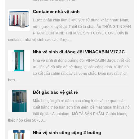
Container nhà vệ sinh
Được phân chia làm 3 khu vực sử dụng khác nhau: Nam,
nữ, người khuyết tật. Thiết kế từ châu Âu THÔNG TIN SẢN
PHẨM: CONTAINER NHÀ VỆ SINH CÔNG CỘNG Đây là
container nhà vệ sinh cao cấp được…
Nhà vệ sinh di động đôi VINACABIN V17.2C
Nhà vệ sinh di động buồng đôi VINACABIN được thiết kết
ưu tiên về độ bền để sử dụng tại các công trình. Vì thế nó
có kết cấu cabin rất dầy và vững chắc. Điều này rất thích
hợp…
Bốt gác bảo vệ giá rẻ
Mẫu bốt gác giá rẻ dành cho công trình và cơ quan sản
xuất bằng thép hàn sơn tĩnh điện, bề mặt ngoại thất và nội
thất ốp tấm Aluninium. MÔ TẢ SẢN PHẨM Cabin khung
thép hộp kẽm 50×50…
Nhà vệ sinh công cộng 2 buồng