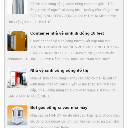
Bốt vệ sinh công cộng dành riêng cho nam giới – Đáp
ứng được số người sử dụng lớn – Không cần dùng nước
BỐT VỆ SINH CÔNG CỘNG HANDY HMU4 Kích thước:
Dài x rộng x cao 1.18 x 1.18…
Container nhà vệ sinh di động 10 feet
Container nhà vệ sinh công trường kết hợp nhà tắm
THÔNG TIN SẢN PHẨM: NHÀ VỆ SINH CÔNG TRƯỜNG
BẰNG CONTAINER 10 FEET Kích thước ( Theo chuẩn
container 10′) Dài: 3000 mm Rộng: 2500 mm Cao: 2600 mm Được…
Nhà vệ sinh công cộng đô thị
Nhà vệ sinh công cộng Handy cao cấp có thể lắp đặt cố
định hoặc tháo rời vận chuyển đi nơi khác. Nội thất cao
cấp, nhiều công năng sử dụng khác nhau. THÔNG TIN
SẢN PHẨM: NHÀ VỆ SINH…
Bốt gác cổng ra vào nhà máy
Nhà bảo vệ HANDY với độ bền cao, khả năng chống chịu
tác động của ngoại lực lớn luôn tạo cảm giác an toàn cho
người sử dụng bên trong