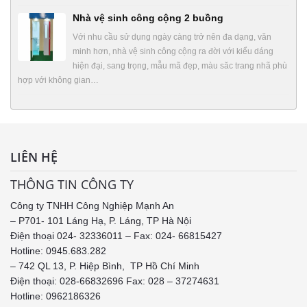
Nhà vệ sinh công cộng 2 buồng
Với nhu cầu sử dụng ngày càng trở nên đa dạng, văn
minh hơn, nhà vệ sinh công cộng ra đời với kiểu dáng
hiện đại, sang trọng, mẫu mã đẹp, màu săc trang nhã phù
hợp với không gian…
LIÊN HỆ
THÔNG TIN CÔNG TY
Công ty TNHH Công Nghiệp Mạnh An
– P701- 101 Láng Hạ, P. Láng, TP Hà Nội
Điện thoại 024- 32336011 – Fax: 024- 66815427
Hotline: 0945.683.282
– 742 QL 13, P. Hiệp Bình, TP Hồ Chí Minh
Điện thoại: 028-66832696 Fax: 028 – 37274631
Hotline:
0962186326