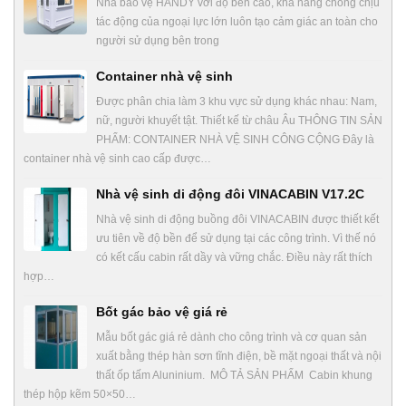
Nhà bảo vệ HANDY với độ bền cao, khả năng chống chịu
tác động của ngoại lực lớn luôn tạo cảm giác an toàn cho
người sử dụng bên trong
Container nhà vệ sinh
Được phân chia làm 3 khu vực sử dụng khác nhau: Nam,
nữ, người khuyết tật. Thiết kế từ châu Âu THÔNG TIN SẢN
PHẨM: CONTAINER NHÀ VỆ SINH CÔNG CỘNG Đây là
container nhà vệ sinh cao cấp được…
Nhà vệ sinh di động đôi VINACABIN V17.2C
Nhà vệ sinh di động buồng đôi VINACABIN được thiết kết
ưu tiên về độ bền để sử dụng tại các công trình. Vì thế nó
có kết cấu cabin rất dầy và vững chắc. Điều này rất thích
hợp…
Bốt gác bảo vệ giá rẻ
Mẫu bốt gác giá rẻ dành cho công trình và cơ quan sản
xuất bằng thép hàn sơn tĩnh điện, bề mặt ngoại thất và nội
thất ốp tấm Aluninium. MÔ TẢ SẢN PHẨM Cabin khung
thép hộp kẽm 50×50…