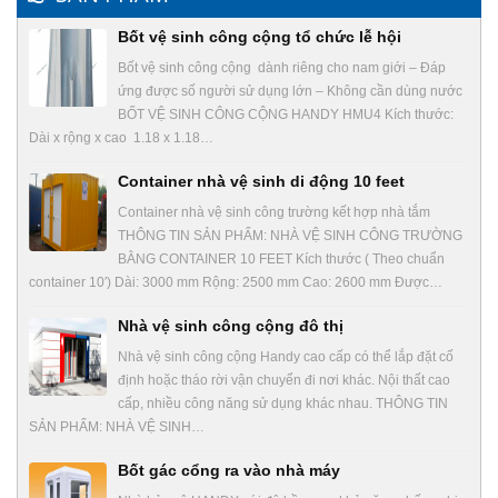
Bốt vệ sinh công cộng tổ chức lễ hội
Bốt vệ sinh công cộng dành riêng cho nam giới – Đáp
ứng được số người sử dụng lớn – Không cần dùng nước
BỐT VỆ SINH CÔNG CỘNG HANDY HMU4 Kích thước:
Dài x rộng x cao 1.18 x 1.18…
Container nhà vệ sinh di động 10 feet
Container nhà vệ sinh công trường kết hợp nhà tắm
THÔNG TIN SẢN PHẨM: NHÀ VỆ SINH CÔNG TRƯỜNG
BẰNG CONTAINER 10 FEET Kích thước ( Theo chuẩn
container 10′) Dài: 3000 mm Rộng: 2500 mm Cao: 2600 mm Được…
Nhà vệ sinh công cộng đô thị
Nhà vệ sinh công cộng Handy cao cấp có thể lắp đặt cố
định hoặc tháo rời vận chuyển đi nơi khác. Nội thất cao
cấp, nhiều công năng sử dụng khác nhau. THÔNG TIN
SẢN PHẨM: NHÀ VỆ SINH…
Bốt gác cổng ra vào nhà máy