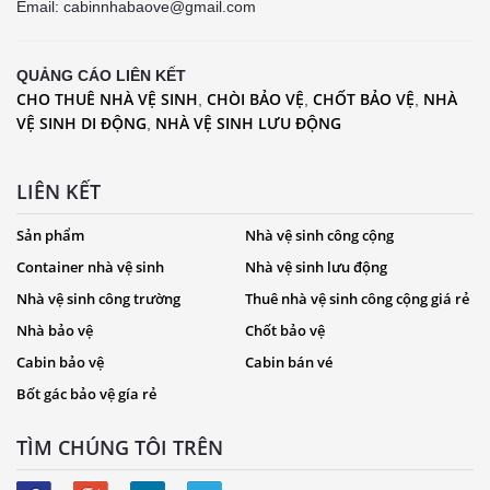
Email: cabinnhabaove@gmail.com
QUẢNG CÁO LIÊN KẾT
CHO THUÊ NHÀ VỆ SINH
CHÒI BẢO VỆ
CHỐT BẢO VỆ
NHÀ
,
,
,
VỆ SINH DI ĐỘNG
NHÀ VỆ SINH LƯU ĐỘNG
,
LIÊN KẾT
Sản phẩm
Nhà vệ sinh công cộng
Container nhà vệ sinh
Nhà vệ sinh lưu động
Nhà vệ sinh công trường
Thuê nhà vệ sinh công cộng giá rẻ
Nhà bảo vệ
Chốt bảo vệ
Cabin bảo vệ
Cabin bán vé
Bốt gác bảo vệ gía rẻ
TÌM CHÚNG TÔI TRÊN