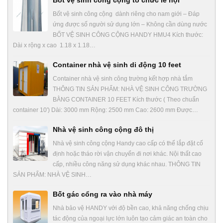
Bốt vệ sinh công cộng tổ chức lễ hội
Bốt vệ sinh công cộng dành riêng cho nam giới – Đáp
ứng được số người sử dụng lớn – Không cần dùng nước
BỐT VỆ SINH CÔNG CỘNG HANDY HMU4 Kích thước:
Dài x rộng x cao 1.18 x 1.18…
Container nhà vệ sinh di động 10 feet
Container nhà vệ sinh công trường kết hợp nhà tắm
THÔNG TIN SẢN PHẨM: NHÀ VỆ SINH CÔNG TRƯỜNG
BẰNG CONTAINER 10 FEET Kích thước ( Theo chuẩn
container 10′) Dài: 3000 mm Rộng: 2500 mm Cao: 2600 mm Được…
Nhà vệ sinh công cộng đô thị
Nhà vệ sinh công cộng Handy cao cấp có thể lắp đặt cố
định hoặc tháo rời vận chuyển đi nơi khác. Nội thất cao
cấp, nhiều công năng sử dụng khác nhau. THÔNG TIN
SẢN PHẨM: NHÀ VỆ SINH…
Bốt gác cổng ra vào nhà máy
Nhà bảo vệ HANDY với độ bền cao, khả năng chống chịu
tác động của ngoại lực lớn luôn tạo cảm giác an toàn cho