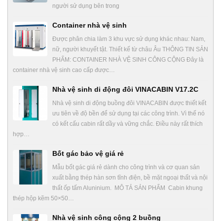
người sử dụng bên trong
Container nhà vệ sinh
Được phân chia làm 3 khu vực sử dụng khác nhau: Nam,
nữ, người khuyết tật. Thiết kế từ châu Âu THÔNG TIN SẢN
PHẨM: CONTAINER NHÀ VỆ SINH CÔNG CỘNG Đây là
container nhà vệ sinh cao cấp được…
Nhà vệ sinh di động đôi VINACABIN V17.2C
Nhà vệ sinh di động buồng đôi VINACABIN được thiết kết
ưu tiên về độ bền để sử dụng tại các công trình. Vì thế nó
có kết cấu cabin rất dầy và vững chắc. Điều này rất thích
hợp…
Bốt gác bảo vệ giá rẻ
Mẫu bốt gác giá rẻ dành cho công trình và cơ quan sản
xuất bằng thép hàn sơn tĩnh điện, bề mặt ngoại thất và nội
thất ốp tấm Aluninium. MÔ TẢ SẢN PHẨM Cabin khung
thép hộp kẽm 50×50…
Nhà vệ sinh công cộng 2 buồng