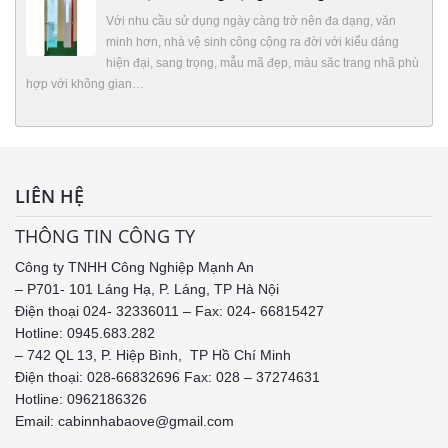
Với nhu cầu sử dụng ngày càng trở nên đa dạng, văn
minh hơn, nhà vệ sinh công cộng ra đời với kiểu dáng
hiện đại, sang trọng, mẫu mã đẹp, màu săc trang nhã phù
hợp với không gian…
LIÊN HỆ
THÔNG TIN CÔNG TY
Công ty TNHH Công Nghiệp Mạnh An
– P701- 101 Láng Hạ, P. Láng, TP Hà Nội
Điện thoại 024- 32336011 – Fax: 024- 66815427
Hotline: 0945.683.282
– 742 QL 13, P. Hiệp Bình, TP Hồ Chí Minh
Điện thoại: 028-66832696 Fax: 028 – 37274631
Hotline:
0962186326
Email: cabinnhabaove@gmail.com