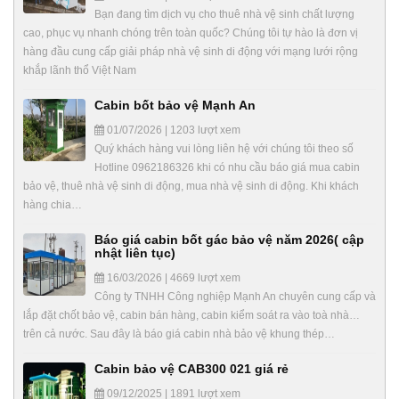
Bạn đang tìm dịch vụ cho thuê nhà vệ sinh chất lượng
cao, phục vụ nhanh chóng trên toàn quốc? Chúng tôi tự hào là đơn vị
hàng đầu cung cấp giải pháp nhà vệ sinh di động với mạng lưới rộng
khắp lãnh thổ Việt Nam
Cabin bốt bảo vệ Mạnh An
01/07/2026 | 1203 lượt xem
Quý khách hàng vui lòng liên hệ với chúng tôi theo số
Hotline 0962186326 khi có nhu cầu báo giá mua cabin
bảo vệ, thuê nhà vệ sinh di động, mua nhà vệ sinh di động. Khi khách
hàng chia…
Báo giá cabin bốt gác bảo vệ năm 2026( cập
nhật liên tục)
16/03/2026 | 4669 lượt xem
Công ty TNHH Công nghiệp Mạnh An chuyên cung cấp và
lắp đặt chốt bảo vệ, cabin bán hàng, cabin kiểm soát ra vào toà nhà…
trên cả nước. Sau đây là báo giá cabin nhà bảo vệ khung thép…
Cabin bảo vệ CAB300 021 giá rẻ
09/12/2025 | 1891 lượt xem