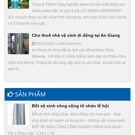
Công ty TNHH Công Nghiệp Mạnh An sản xuất dòng sản
phẩm cabin bảo vệ giá rẻ mã số CAB300 0909360690
021 chuyên phục vụ các công trình xây dựng, nhà máy và toà nhà chung
cư. Chúng tôi sản xuất…
Cho thuê nhà vệ sinh di động tại An Giang
03/12/2025 | 3443 lượt xem
An Giang là vùng đất du lịch của đồng bằng Sông
Mekong, nơi đây có nhiều thắng cảnh đẹp và nhiều chùa
miếu linh thiêng. Chúng tôi đã cung cấp dịch vụ cho thuê và bán nhà vệ
sinh di…
SẢN PHẨM
Bốt vệ sinh công cộng tổ chức lễ hội
Bốt vệ sinh công cộng dành riêng cho nam giới – Đáp
ứng được số người sử dụng lớn – Không cần dùng nước
BỐT VỆ SINH CÔNG CỘNG HANDY HMU4 Kích thước:
Dài x rộng x cao 1.18 x 1.18…