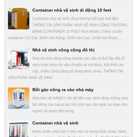
Container nhà vệ sinh di động 10 feet
Container nhà vệ sinh công trường kết hợp nhà tắm
THÔNG TIN SẢN PHẨM: NHÀ VỆ SINH CÔNG TRƯỜNG
BẰNG CONTAINER 10 FEET Kích thước ( Theo chuẩn
container 10′) Dài: 3000 mm Rộng: 2500 mm Cao: 2600 mm Được…
Nhà vệ sinh công cộng đô thị
Nhà vệ sinh công cộng Handy cao cấp có thể lắp đặt cố
định hoặc tháo rời vận chuyển đi nơi khác. Nội thất cao
cấp, nhiều công năng sử dụng khác nhau. THÔNG TIN
SẢN PHẨM: NHÀ VỆ SINH…
Bốt gác cổng ra vào nhà máy
Nhà bảo vệ HANDY với độ bền cao, khả năng chống chịu
tác động của ngoại lực lớn luôn tạo cảm giác an toàn cho
người sử dụng bên trong
Container nhà vệ sinh
Được phân chia làm 3 khu vực sử dụng khác nhau: Nam,