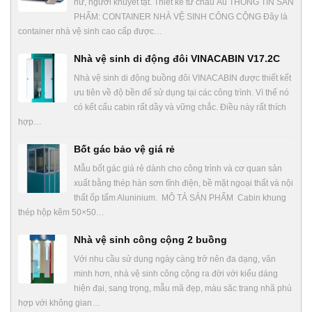
nữ, người khuyết tật. Thiết kế từ châu Âu THÔNG TIN SẢN
PHẨM: CONTAINER NHÀ VỆ SINH CÔNG CỘNG Đây là
container nhà vệ sinh cao cấp được…
Nhà vệ sinh di động đôi VINACABIN V17.2C
Nhà vệ sinh di động buồng đôi VINACABIN được thiết kết
ưu tiên về độ bền để sử dụng tại các công trình. Vì thế nó
có kết cấu cabin rất dầy và vững chắc. Điều này rất thích
hợp…
Bốt gác bảo vệ giá rẻ
Mẫu bốt gác giá rẻ dành cho công trình và cơ quan sản
xuất bằng thép hàn sơn tĩnh điện, bề mặt ngoại thất và nội
thất ốp tấm Aluninium. MÔ TẢ SẢN PHẨM Cabin khung
thép hộp kẽm 50×50…
Nhà vệ sinh công cộng 2 buồng
Với nhu cầu sử dụng ngày càng trở nên đa dạng, văn
minh hơn, nhà vệ sinh công cộng ra đời với kiểu dáng
hiện đại, sang trọng, mẫu mã đẹp, màu săc trang nhã phù
hợp với không gian…