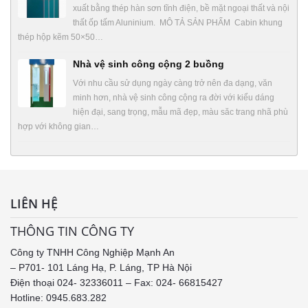
xuất bằng thép hàn sơn tĩnh điện, bề mặt ngoại thất và nội
thất ốp tấm Aluninium. MÔ TẢ SẢN PHẨM Cabin khung
thép hộp kẽm 50×50…
Nhà vệ sinh công cộng 2 buồng
Với nhu cầu sử dụng ngày càng trở nên đa dạng, văn
minh hơn, nhà vệ sinh công cộng ra đời với kiểu dáng
hiện đại, sang trọng, mẫu mã đẹp, màu săc trang nhã phù
hợp với không gian…
LIÊN HỆ
THÔNG TIN CÔNG TY
Công ty TNHH Công Nghiệp Mạnh An
– P701- 101 Láng Hạ, P. Láng, TP Hà Nội
Điện thoại 024- 32336011 – Fax: 024- 66815427
Hotline: 0945.683.282