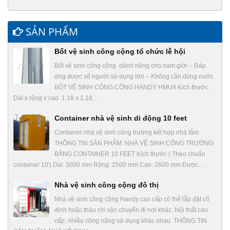
SẢN PHẨM
Bốt vệ sinh công cộng tổ chức lễ hội
Bốt vệ sinh công cộng dành riêng cho nam giới – Đáp
ứng được số người sử dụng lớn – Không cần dùng nước
BỐT VỆ SINH CÔNG CỘNG HANDY HMU4 Kích thước:
Dài x rộng x cao 1.18 x 1.18…
Container nhà vệ sinh di động 10 feet
Container nhà vệ sinh công trường kết hợp nhà tắm
THÔNG TIN SẢN PHẨM: NHÀ VỆ SINH CÔNG TRƯỜNG
BẰNG CONTAINER 10 FEET Kích thước ( Theo chuẩn
container 10′) Dài: 3000 mm Rộng: 2500 mm Cao: 2600 mm Được…
Nhà vệ sinh công cộng đô thị
Nhà vệ sinh công cộng Handy cao cấp có thể lắp đặt cố
định hoặc tháo rời vận chuyển đi nơi khác. Nội thất cao
cấp, nhiều công năng sử dụng khác nhau. THÔNG TIN