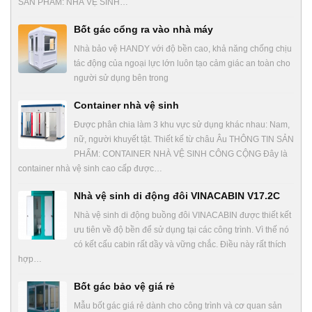
SẢN PHẨM: NHÀ VỆ SINH…
Bốt gác cổng ra vào nhà máy
Nhà bảo vệ HANDY với độ bền cao, khả năng chống chịu
tác động của ngoại lực lớn luôn tạo cảm giác an toàn cho
người sử dụng bên trong
Container nhà vệ sinh
Được phân chia làm 3 khu vực sử dụng khác nhau: Nam,
nữ, người khuyết tật. Thiết kế từ châu Âu THÔNG TIN SẢN
PHẨM: CONTAINER NHÀ VỆ SINH CÔNG CỘNG Đây là
container nhà vệ sinh cao cấp được…
Nhà vệ sinh di động đôi VINACABIN V17.2C
Nhà vệ sinh di động buồng đôi VINACABIN được thiết kết
ưu tiên về độ bền để sử dụng tại các công trình. Vì thế nó
có kết cấu cabin rất dầy và vững chắc. Điều này rất thích
hợp…
Bốt gác bảo vệ giá rẻ
Mẫu bốt gác giá rẻ dành cho công trình và cơ quan sản