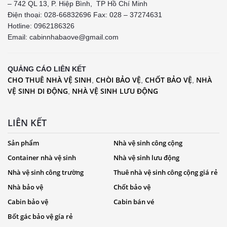
– 742 QL 13, P. Hiệp Bình, TP Hồ Chí Minh
Điện thoại: 028-66832696 Fax: 028 – 37274631
Hotline:
0962186326
Email: cabinnhabaove@gmail.com
QUẢNG CÁO LIÊN KẾT
CHO THUÊ NHÀ VỆ SINH
CHÒI BẢO VỆ
CHỐT BẢO VỆ
NHÀ
,
,
,
VỆ SINH DI ĐỘNG
NHÀ VỆ SINH LƯU ĐỘNG
,
LIÊN KẾT
Sản phẩm
Nhà vệ sinh công cộng
Container nhà vệ sinh
Nhà vệ sinh lưu động
Nhà vệ sinh công trường
Thuê nhà vệ sinh công cộng giá rẻ
Nhà bảo vệ
Chốt bảo vệ
Cabin bảo vệ
Cabin bán vé
Bốt gác bảo vệ gía rẻ