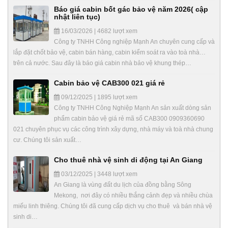
Báo giá cabin bốt gác bảo vệ năm 2026( cập
nhật liên tục)
16/03/2026 | 4682 lượt xem
Công ty TNHH Công nghiệp Mạnh An chuyên cung cấp và
lắp đặt chốt bảo vệ, cabin bán hàng, cabin kiểm soát ra vào toà nhà…
trên cả nước. Sau đây là báo giá cabin nhà bảo vệ khung thép…
Cabin bảo vệ CAB300 021 giá rẻ
09/12/2025 | 1895 lượt xem
Công ty TNHH Công Nghiệp Mạnh An sản xuất dòng sản
phẩm cabin bảo vệ giá rẻ mã số CAB300 0909360690
021 chuyên phục vụ các công trình xây dựng, nhà máy và toà nhà chung
cư. Chúng tôi sản xuất…
Cho thuê nhà vệ sinh di động tại An Giang
03/12/2025 | 3448 lượt xem
An Giang là vùng đất du lịch của đồng bằng Sông
Mekong, nơi đây có nhiều thắng cảnh đẹp và nhiều chùa
miếu linh thiêng. Chúng tôi đã cung cấp dịch vụ cho thuê và bán nhà vệ
sinh di…