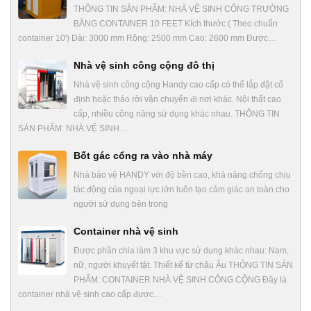
THÔNG TIN SẢN PHẨM: NHÀ VỆ SINH CÔNG TRƯỜNG
BẰNG CONTAINER 10 FEET Kích thước ( Theo chuẩn
container 10′) Dài: 3000 mm Rộng: 2500 mm Cao: 2600 mm Được…
Nhà vệ sinh công cộng đô thị
Nhà vệ sinh công cộng Handy cao cấp có thể lắp đặt cố
định hoặc tháo rời vận chuyển đi nơi khác. Nội thất cao
cấp, nhiều công năng sử dụng khác nhau. THÔNG TIN
SẢN PHẨM: NHÀ VỆ SINH…
Bốt gác cổng ra vào nhà máy
Nhà bảo vệ HANDY với độ bền cao, khả năng chống chịu
tác động của ngoại lực lớn luôn tạo cảm giác an toàn cho
người sử dụng bên trong
Container nhà vệ sinh
Được phân chia làm 3 khu vực sử dụng khác nhau: Nam,
nữ, người khuyết tật. Thiết kế từ châu Âu THÔNG TIN SẢN
PHẨM: CONTAINER NHÀ VỆ SINH CÔNG CỘNG Đây là
container nhà vệ sinh cao cấp được…