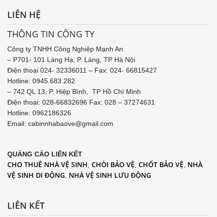
LIÊN HỆ
THÔNG TIN CÔNG TY
Công ty TNHH Công Nghiệp Mạnh An
– P701- 101 Láng Hạ, P. Láng, TP Hà Nội
Điện thoại 024- 32336011 – Fax: 024- 66815427
Hotline: 0945.683.282
– 742 QL 13, P. Hiệp Bình, TP Hồ Chí Minh
Điện thoại: 028-66832696 Fax: 028 – 37274631
Hotline:
0962186326
Email: cabinnhabaove@gmail.com
QUẢNG CÁO LIÊN KẾT
CHO THUÊ NHÀ VỆ SINH
CHÒI BẢO VỆ
CHỐT BẢO VỆ
NHÀ
,
,
,
VỆ SINH DI ĐỘNG
NHÀ VỆ SINH LƯU ĐỘNG
,
LIÊN KẾT