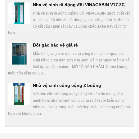
Nhà vệ sinh di động đôi VINACABIN V17.2C
Nhà vệ sinh di động buồng đôi VINACABIN được thiết kết
ưu tiên về độ bền để sử dụng tại các công trình. Vì thế nó
có kết cấu cabin rất dầy và vững chắc. Điều này rất thích
hợp…
Bốt gác bảo vệ giá rẻ
Mẫu bốt gác giá rẻ dành cho công trình và cơ quan sản
xuất bằng thép hàn sơn tĩnh điện, bề mặt ngoại thất và nội
thất ốp tấm Aluninium. MÔ TẢ SẢN PHẨM Cabin khung
thép hộp kẽm 50×50…
Nhà vệ sinh công cộng 2 buồng
Với nhu cầu sử dụng ngày càng trở nên đa dạng, văn
minh hơn, nhà vệ sinh công cộng ra đời với kiểu dáng
hiện đại, sang trọng, mẫu mã đẹp, màu săc trang nhã phù
hợp với không gian…