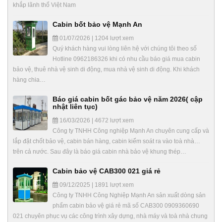
khắp lãnh thổ Việt Nam
Cabin bốt bảo vệ Mạnh An
01/07/2026 | 1204 lượt xem
Quý khách hàng vui lòng liên hệ với chúng tôi theo số
Hotline 0962186326 khi có nhu cầu báo giá mua cabin
bảo vệ, thuê nhà vệ sinh di động, mua nhà vệ sinh di động. Khi khách
hàng chia…
Báo giá cabin bốt gác bảo vệ năm 2026( cập
nhật liên tục)
16/03/2026 | 4672 lượt xem
Công ty TNHH Công nghiệp Mạnh An chuyên cung cấp và
lắp đặt chốt bảo vệ, cabin bán hàng, cabin kiểm soát ra vào toà nhà…
trên cả nước. Sau đây là báo giá cabin nhà bảo vệ khung thép…
Cabin bảo vệ CAB300 021 giá rẻ
09/12/2025 | 1891 lượt xem
Công ty TNHH Công Nghiệp Mạnh An sản xuất dòng sản
phẩm cabin bảo vệ giá rẻ mã số CAB300 0909360690
021 chuyên phục vụ các công trình xây dựng, nhà máy và toà nhà chung