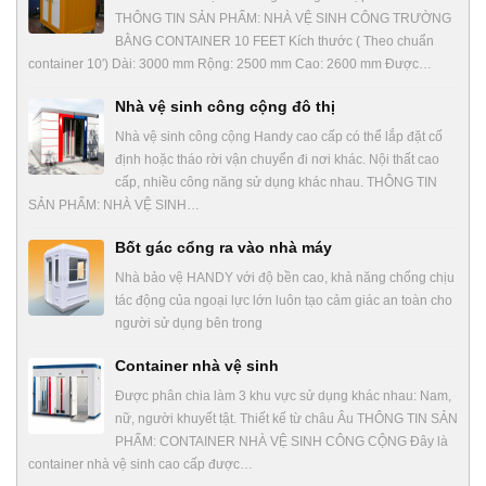
THÔNG TIN SẢN PHẨM: NHÀ VỆ SINH CÔNG TRƯỜNG
BẰNG CONTAINER 10 FEET Kích thước ( Theo chuẩn
container 10′) Dài: 3000 mm Rộng: 2500 mm Cao: 2600 mm Được…
Nhà vệ sinh công cộng đô thị
Nhà vệ sinh công cộng Handy cao cấp có thể lắp đặt cố
định hoặc tháo rời vận chuyển đi nơi khác. Nội thất cao
cấp, nhiều công năng sử dụng khác nhau. THÔNG TIN
SẢN PHẨM: NHÀ VỆ SINH…
Bốt gác cổng ra vào nhà máy
Nhà bảo vệ HANDY với độ bền cao, khả năng chống chịu
tác động của ngoại lực lớn luôn tạo cảm giác an toàn cho
người sử dụng bên trong
Container nhà vệ sinh
Được phân chia làm 3 khu vực sử dụng khác nhau: Nam,
nữ, người khuyết tật. Thiết kế từ châu Âu THÔNG TIN SẢN
PHẨM: CONTAINER NHÀ VỆ SINH CÔNG CỘNG Đây là
container nhà vệ sinh cao cấp được…