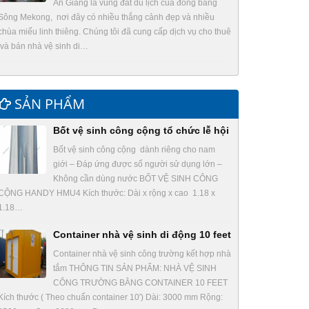
An Giang là vùng đất du lịch của đồng bằng
Sông Mekong, nơi đây có nhiều thắng cảnh đẹp và nhiều
chùa miếu linh thiêng. Chúng tôi đã cung cấp dịch vụ cho thuê
và bán nhà vệ sinh di…
SẢN PHẨM
Bốt vệ sinh công cộng tổ chức lễ hội
Bốt vệ sinh công cộng dành riêng cho nam
giới – Đáp ứng được số người sử dụng lớn –
Không cần dùng nước BỐT VỆ SINH CÔNG
CỘNG HANDY HMU4 Kích thước: Dài x rộng x cao 1.18 x
1.18…
Container nhà vệ sinh di động 10 feet
Container nhà vệ sinh công trường kết hợp nhà
tắm THÔNG TIN SẢN PHẨM: NHÀ VỆ SINH
CÔNG TRƯỜNG BẰNG CONTAINER 10 FEET
Kích thước ( Theo chuẩn container 10′) Dài: 3000 mm Rộng: