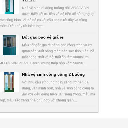
V17.2C
Nhà vệ sinh di động buồng đôi VINACABIN
được thiết kết ưu tiên về độ bền để sử dụng tại
các công trình. Vì thế nó có kết cấu cabin rất dầy và vững
chắc. Điều này rất thích hợp…
Bốt gác bảo vệ giá rẻ
Mẫu bốt gác giá rẻ dành cho công trình và cơ
quan sản xuất bằng thép hàn sơn tĩnh điện, bề
mặt ngoại thất và nội thất ốp tấm Aluninium.
MÔ TẢ SẢN PHẨM Cabin khung thép hộp kẽm 50×50…
Nhà vệ sinh công cộng 2 buồng
Với nhu cầu sử dụng ngày càng trở nên đa
dạng, văn minh hơn, nhà vệ sinh công cộng ra
đời với kiểu dáng hiện đại, sang trọng, mẫu mã
đẹp, màu săc trang nhã phù hợp với không gian…