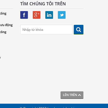
TÌM CHÚNG TÔI TRÊN
 công
 lưu động
 công
é
LÊN TRÊN