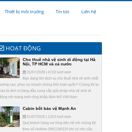
Thiết bị môi trường
Tin tức
Liên hệ
HOẠT ĐỘNG
Cho thuê nhà vệ sinh di động tại Hà
Nội, TP HCM và cả nước
31/07/2026 | 4720 lượt xem
Bạn đang tìm dịch vụ cho thuê nhà vệ sinh chất
lượng cao, phục vụ nhanh chóng trên toàn quốc? Chúng tôi tự
hào là đơn vị hàng đầu cung cấp giải pháp nhà vệ sinh di
động với mạng lưới rộng khắp lãnh thổ Việt Nam
Cabin bốt bảo vệ Mạnh An
01/07/2026 | 1203 lượt xem
Quý khách hàng vui lòng liên hệ với chúng tôi
theo số Hotline 0962186326 khi có nhu cầu