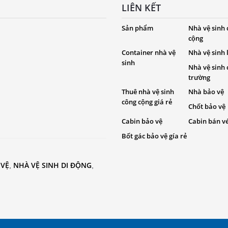
LIÊN KẾT
Sản phẩm
Nhà vệ sinh
cộng
Container nhà vệ
Nhà vệ sinh
sinh
Nhà vệ sinh
trường
Thuê nhà vệ sinh
Nhà bảo vệ
công cộng giá rẻ
Chốt bảo vệ
Cabin bảo vệ
Cabin bán v
Bốt gác bảo vệ gía rẻ
 VỆ
NHÀ VỆ SINH DI ĐỘNG
,
,