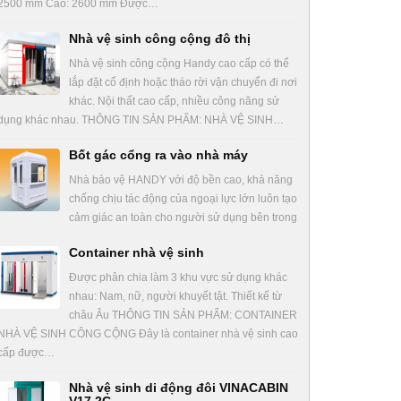
2500 mm Cao: 2600 mm Được…
Nhà vệ sinh công cộng đô thị
Nhà vệ sinh công cộng Handy cao cấp có thể
lắp đặt cố định hoặc tháo rời vận chuyển đi nơi
khác. Nội thất cao cấp, nhiều công năng sử
dụng khác nhau. THÔNG TIN SẢN PHẨM: NHÀ VỆ SINH…
Bốt gác cổng ra vào nhà máy
Nhà bảo vệ HANDY với độ bền cao, khả năng
chống chịu tác động của ngoại lực lớn luôn tạo
cảm giác an toàn cho người sử dụng bên trong
Container nhà vệ sinh
Được phân chia làm 3 khu vực sử dụng khác
nhau: Nam, nữ, người khuyết tật. Thiết kế từ
châu Âu THÔNG TIN SẢN PHẨM: CONTAINER
NHÀ VỆ SINH CÔNG CỘNG Đây là container nhà vệ sinh cao
cấp được…
Nhà vệ sinh di động đôi VINACABIN