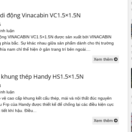
 di động Vinacabin VC1.5×1.5N
5
ình luận
động VINACABIN VC1.5×1.5N được sản xuất bởi VINACABIN
ng phía bắc. Sự khác nhau giữa sản phẩm dành cho thị trường
hía nam chỉ thể hiện ở gân trang trí bên ngoài....
Xem thêm
 khung thép Handy HS1.5×1.5N
3
ình luận
 vệ cao cấp khung kết cấu thép, mái và nội thất đúc nguyên
iệu Frp của Handy được thiết kế để chống lại các điều kiện cực
tiết khí hậu. Điều...
Xem thêm