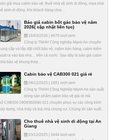
báo giá mua cabin bảo vệ, thuê nhà vệ sinh di động, mua nhà
vệ sinh di động. Khi khách hàng chia…
Báo giá cabin bốt gác bảo vệ năm
2026( cập nhật liên tục)
16/03/2026 | 4670 lượt xem
Công ty TNHH Công nghiệp Mạnh An chuyên
cung cấp và lắp đặt chốt bảo vệ, cabin bán hàng, cabin kiểm
soát ra vào toà nhà… trên cả nước. Sau đây là báo giá cabin
nhà bảo vệ khung thép…
Cabin bảo vệ CAB300 021 giá rẻ
09/12/2025 | 1891 lượt xem
Công ty TNHH Công Nghiệp Mạnh An sản xuất
dòng sản phẩm cabin bảo vệ giá rẻ mã
số CAB300 0909360690 021 chuyên phục vụ các công trình
xây dựng, nhà máy và toà nhà chung cư. Chúng tôi sản xuất…
Cho thuê nhà vệ sinh di động tại An
Giang
03/12/2025 | 3444 lượt xem