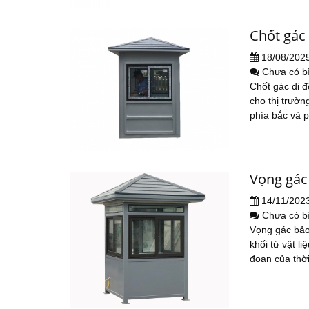
Chốt gác
18/08/202
Chưa có b
Chốt gác di 
cho thị trườ
phía bắc và p
Vọng gác
14/11/202
Chưa có b
Vọng gác bảo
khối từ vật l
đoan của thời 