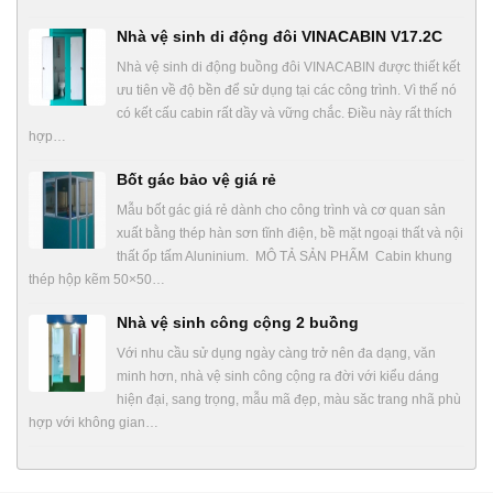
Nhà vệ sinh di động đôi VINACABIN V17.2C
Nhà vệ sinh di động buồng đôi VINACABIN được thiết kết
ưu tiên về độ bền để sử dụng tại các công trình. Vì thế nó
có kết cấu cabin rất dầy và vững chắc. Điều này rất thích
hợp…
Bốt gác bảo vệ giá rẻ
Mẫu bốt gác giá rẻ dành cho công trình và cơ quan sản
xuất bằng thép hàn sơn tĩnh điện, bề mặt ngoại thất và nội
thất ốp tấm Aluninium. MÔ TẢ SẢN PHẨM Cabin khung
thép hộp kẽm 50×50…
Nhà vệ sinh công cộng 2 buồng
Với nhu cầu sử dụng ngày càng trở nên đa dạng, văn
minh hơn, nhà vệ sinh công cộng ra đời với kiểu dáng
hiện đại, sang trọng, mẫu mã đẹp, màu săc trang nhã phù
hợp với không gian…