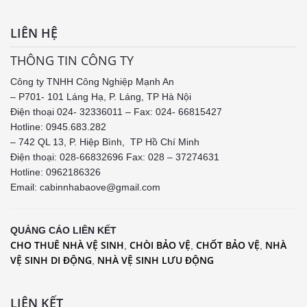
LIÊN HỆ
THÔNG TIN CÔNG TY
Công ty TNHH Công Nghiệp Mạnh An
– P701- 101 Láng Hạ, P. Láng, TP Hà Nội
Điện thoại 024- 32336011 – Fax: 024- 66815427
Hotline: 0945.683.282
– 742 QL 13, P. Hiệp Bình, TP Hồ Chí Minh
Điện thoại: 028-66832696 Fax: 028 – 37274631
Hotline:
0962186326
Email: cabinnhabaove@gmail.com
QUẢNG CÁO LIÊN KẾT
CHO THUÊ NHÀ VỆ SINH
CHÒI BẢO VỆ
CHỐT BẢO VỆ
NHÀ
,
,
,
VỆ SINH DI ĐỘNG
NHÀ VỆ SINH LƯU ĐỘNG
,
LIÊN KẾT