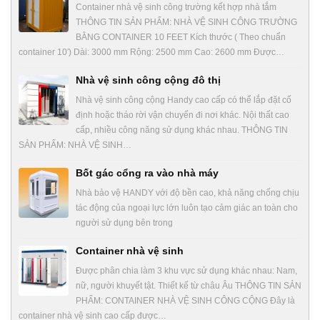
Container nhà vệ sinh công trường kết hợp nhà tắm
THÔNG TIN SẢN PHẨM: NHÀ VỆ SINH CÔNG TRƯỜNG
BẰNG CONTAINER 10 FEET Kích thước ( Theo chuẩn
container 10′) Dài: 3000 mm Rộng: 2500 mm Cao: 2600 mm Được…
Nhà vệ sinh công cộng đô thị
Nhà vệ sinh công cộng Handy cao cấp có thể lắp đặt cố
định hoặc tháo rời vận chuyển đi nơi khác. Nội thất cao
cấp, nhiều công năng sử dụng khác nhau. THÔNG TIN
SẢN PHẨM: NHÀ VỆ SINH…
Bốt gác cổng ra vào nhà máy
Nhà bảo vệ HANDY với độ bền cao, khả năng chống chịu
tác động của ngoại lực lớn luôn tạo cảm giác an toàn cho
người sử dụng bên trong
Container nhà vệ sinh
Được phân chia làm 3 khu vực sử dụng khác nhau: Nam,
nữ, người khuyết tật. Thiết kế từ châu Âu THÔNG TIN SẢN
PHẨM: CONTAINER NHÀ VỆ SINH CÔNG CỘNG Đây là
container nhà vệ sinh cao cấp được…