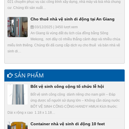
021 chuyên phục vụ các công trình xây dựng, nhà máy và toà nhà chung
cư. Chúng tôi sản xuất…
Cho thuê nhà vệ sinh di động tại An Giang
03/12/2025 | 3450 lượt xem
An Giang là vùng đất du lịch của đồng bằng Sông
Mekong, nơi đây có nhiều thắng cảnh đẹp và nhiều chùa
miếu linh thiêng. Chúng tôi đã cung cấp dịch vụ cho thuê và bán nhà vệ
sinh di…
SẢN PHẨM
Bốt vệ sinh công cộng tổ chức lễ hội
Bốt vệ sinh công cộng dành riêng cho nam giới – Đáp
ứng được số người sử dụng lớn – Không cần dùng nước
BỐT VỆ SINH CÔNG CỘNG HANDY HMU4 Kích thước:
Dài x rộng x cao 1.18 x 1.18…
Container nhà vệ sinh di động 10 feet