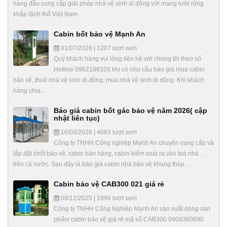
hàng đầu cung cấp giải pháp nhà vệ sinh di động với mạng lưới rộng
khắp lãnh thổ Việt Nam
Cabin bốt bảo vệ Mạnh An
01/07/2026 | 1207 lượt xem
Quý khách hàng vui lòng liên hệ với chúng tôi theo số
Hotline 0962186326 khi có nhu cầu báo giá mua cabin
bảo vệ, thuê nhà vệ sinh di động, mua nhà vệ sinh di động. Khi khách
hàng chia…
Báo giá cabin bốt gác bảo vệ năm 2026( cập
nhật liên tục)
16/03/2026 | 4683 lượt xem
Công ty TNHH Công nghiệp Mạnh An chuyên cung cấp và
lắp đặt chốt bảo vệ, cabin bán hàng, cabin kiểm soát ra vào toà nhà…
trên cả nước. Sau đây là báo giá cabin nhà bảo vệ khung thép…
Cabin bảo vệ CAB300 021 giá rẻ
09/12/2025 | 1896 lượt xem
Công ty TNHH Công Nghiệp Mạnh An sản xuất dòng sản
phẩm cabin bảo vệ giá rẻ mã số CAB300 0909360690