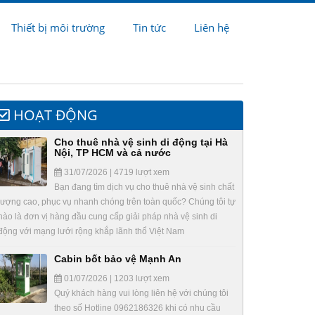
Thiết bị môi trường
Tin tức
Liên hệ
HOẠT ĐỘNG
Cho thuê nhà vệ sinh di động tại Hà
Nội, TP HCM và cả nước
31/07/2026 | 4719 lượt xem
Bạn đang tìm dịch vụ cho thuê nhà vệ sinh chất
lượng cao, phục vụ nhanh chóng trên toàn quốc? Chúng tôi tự
hào là đơn vị hàng đầu cung cấp giải pháp nhà vệ sinh di
động với mạng lưới rộng khắp lãnh thổ Việt Nam
Cabin bốt bảo vệ Mạnh An
01/07/2026 | 1203 lượt xem
Quý khách hàng vui lòng liên hệ với chúng tôi
theo số Hotline 0962186326 khi có nhu cầu