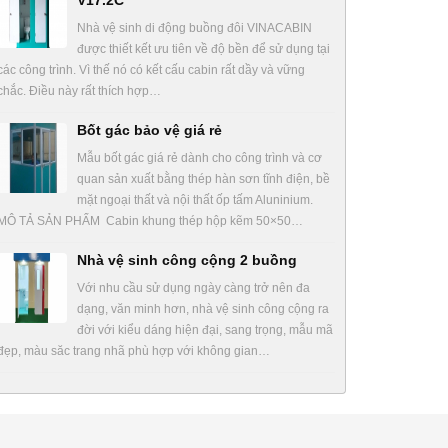
V17.2C
Nhà vệ sinh di động buồng đôi VINACABIN
được thiết kết ưu tiên về độ bền để sử dụng tại
các công trình. Vì thế nó có kết cấu cabin rất dầy và vững
chắc. Điều này rất thích hợp…
Bốt gác bảo vệ giá rẻ
Mẫu bốt gác giá rẻ dành cho công trình và cơ
quan sản xuất bằng thép hàn sơn tĩnh điện, bề
mặt ngoại thất và nội thất ốp tấm Aluninium.
MÔ TẢ SẢN PHẨM Cabin khung thép hộp kẽm 50×50…
Nhà vệ sinh công cộng 2 buồng
Với nhu cầu sử dụng ngày càng trở nên đa
dạng, văn minh hơn, nhà vệ sinh công cộng ra
đời với kiểu dáng hiện đại, sang trọng, mẫu mã
đẹp, màu săc trang nhã phù hợp với không gian…