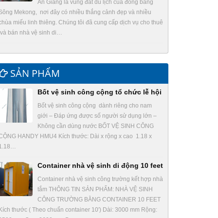
An Giang là vùng đất du lịch của đồng bằng
Sông Mekong, nơi đây có nhiều thắng cảnh đẹp và nhiều
chùa miếu linh thiêng. Chúng tôi đã cung cấp dịch vụ cho thuê
và bán nhà vệ sinh di…
SẢN PHẨM
Bốt vệ sinh công cộng tổ chức lễ hội
Bốt vệ sinh công cộng dành riêng cho nam
giới – Đáp ứng được số người sử dụng lớn –
Không cần dùng nước BỐT VỆ SINH CÔNG
CỘNG HANDY HMU4 Kích thước: Dài x rộng x cao 1.18 x
1.18…
Container nhà vệ sinh di động 10 feet
Container nhà vệ sinh công trường kết hợp nhà
tắm THÔNG TIN SẢN PHẨM: NHÀ VỆ SINH
CÔNG TRƯỜNG BẰNG CONTAINER 10 FEET
Kích thước ( Theo chuẩn container 10′) Dài: 3000 mm Rộng: