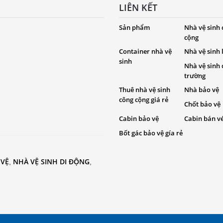
LIÊN KẾT
Sản phẩm
Nhà vệ sinh
cộng
Container nhà vệ
Nhà vệ sinh
sinh
Nhà vệ sinh
trường
Thuê nhà vệ sinh
Nhà bảo vệ
công cộng giá rẻ
Chốt bảo vệ
Cabin bảo vệ
Cabin bán v
Bốt gác bảo vệ gía rẻ
 VỆ
NHÀ VỆ SINH DI ĐỘNG
,
,