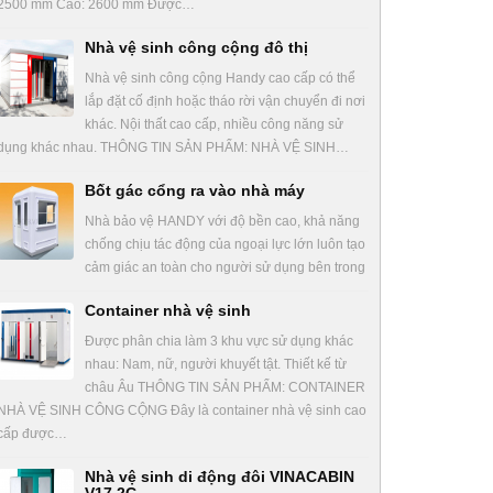
2500 mm Cao: 2600 mm Được…
Nhà vệ sinh công cộng đô thị
Nhà vệ sinh công cộng Handy cao cấp có thể
lắp đặt cố định hoặc tháo rời vận chuyển đi nơi
khác. Nội thất cao cấp, nhiều công năng sử
dụng khác nhau. THÔNG TIN SẢN PHẨM: NHÀ VỆ SINH…
Bốt gác cổng ra vào nhà máy
Nhà bảo vệ HANDY với độ bền cao, khả năng
chống chịu tác động của ngoại lực lớn luôn tạo
cảm giác an toàn cho người sử dụng bên trong
Container nhà vệ sinh
Được phân chia làm 3 khu vực sử dụng khác
nhau: Nam, nữ, người khuyết tật. Thiết kế từ
châu Âu THÔNG TIN SẢN PHẨM: CONTAINER
NHÀ VỆ SINH CÔNG CỘNG Đây là container nhà vệ sinh cao
cấp được…
Nhà vệ sinh di động đôi VINACABIN