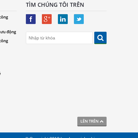
TÌM CHÚNG TÔI TRÊN
 công
 lưu động
 công
é
LÊN TRÊN