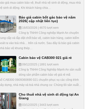
báo giá mua cabin bảo vệ, thuê nhà vệ sinh di động, mua nhà
vệ sinh di động. Khi khách hàng chia…
Báo giá cabin bốt gác bảo vệ năm
2026( cập nhật liên tục)
16/03/2026 | 4670 lượt xem
Công ty TNHH Công nghiệp Mạnh An chuyên
cung cấp và lắp đặt chốt bảo vệ, cabin bán hàng, cabin kiểm
soát ra vào toà nhà… trên cả nước. Sau đây là báo giá cabin
nhà bảo vệ khung thép…
Cabin bảo vệ CAB300 021 giá rẻ
09/12/2025 | 1891 lượt xem
Công ty TNHH Công Nghiệp Mạnh An sản xuất
dòng sản phẩm cabin bảo vệ giá rẻ mã
số CAB300 0909360690 021 chuyên phục vụ các công trình
xây dựng, nhà máy và toà nhà chung cư. Chúng tôi sản xuất…
Cho thuê nhà vệ sinh di động tại An
Giang
03/12/2025 | 3443 lượt xem