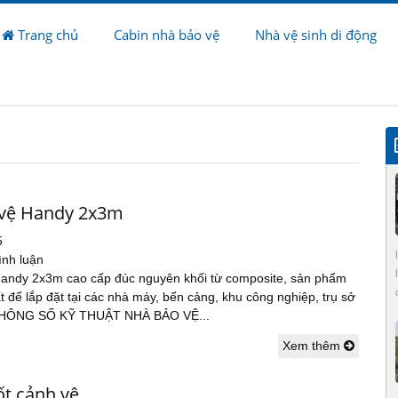
Trang chủ
Cabin nhà bảo vệ
Nhà vệ sinh di động
vệ Handy 2x3m
5
ình luận
andy 2x3m cao cấp đúc nguyên khối từ composite, sản phẩm
 để lắp đặt tại các nhà máy, bến cảng, khu công nghiệp, trụ sở
THÔNG SỐ KỸ THUẬT NHÀ BẢO VỆ...
Xem thêm
ốt cảnh vệ