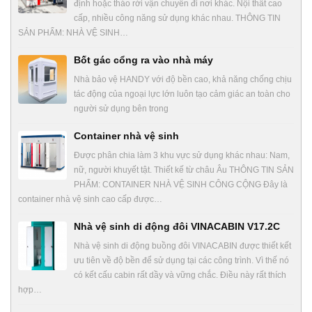
định hoặc tháo rời vận chuyển đi nơi khác. Nội thất cao
cấp, nhiều công năng sử dụng khác nhau. THÔNG TIN
SẢN PHẨM: NHÀ VỆ SINH…
Bốt gác cổng ra vào nhà máy
Nhà bảo vệ HANDY với độ bền cao, khả năng chống chịu
tác động của ngoại lực lớn luôn tạo cảm giác an toàn cho
người sử dụng bên trong
Container nhà vệ sinh
Được phân chia làm 3 khu vực sử dụng khác nhau: Nam,
nữ, người khuyết tật. Thiết kế từ châu Âu THÔNG TIN SẢN
PHẨM: CONTAINER NHÀ VỆ SINH CÔNG CỘNG Đây là
container nhà vệ sinh cao cấp được…
Nhà vệ sinh di động đôi VINACABIN V17.2C
Nhà vệ sinh di động buồng đôi VINACABIN được thiết kết
ưu tiên về độ bền để sử dụng tại các công trình. Vì thế nó
có kết cấu cabin rất dầy và vững chắc. Điều này rất thích
hợp…