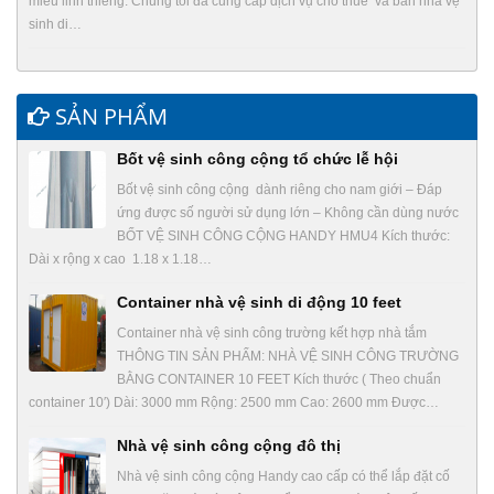
miếu linh thiêng. Chúng tôi đã cung cấp dịch vụ cho thuê và bán nhà vệ
sinh di…
SẢN PHẨM
Bốt vệ sinh công cộng tổ chức lễ hội
Bốt vệ sinh công cộng dành riêng cho nam giới – Đáp
ứng được số người sử dụng lớn – Không cần dùng nước
BỐT VỆ SINH CÔNG CỘNG HANDY HMU4 Kích thước:
Dài x rộng x cao 1.18 x 1.18…
Container nhà vệ sinh di động 10 feet
Container nhà vệ sinh công trường kết hợp nhà tắm
THÔNG TIN SẢN PHẨM: NHÀ VỆ SINH CÔNG TRƯỜNG
BẰNG CONTAINER 10 FEET Kích thước ( Theo chuẩn
container 10′) Dài: 3000 mm Rộng: 2500 mm Cao: 2600 mm Được…
Nhà vệ sinh công cộng đô thị
Nhà vệ sinh công cộng Handy cao cấp có thể lắp đặt cố