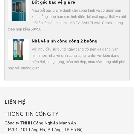
Bốt gác bảo vệ giá rẻ
Mẫu bốt gác giá rẻ dành cho công trình và cơ quan sản
xuất bằng thép hàn sơn tĩnh điện, bề mặt ngoại thất và nội
thất ốp tấm Aluninium. MÔ TẢ SẢN PHẨM Cabin khung
thép hộp kẽm 50×50…
Nhà vệ sinh công cộng 2 buồng
Với nhu cầu sử dụng ngày càng trở nên đa dạng, văn
minh hơn, nhà vệ sinh công cộng ra đời với kiểu dáng
hiện đại, sang trọng, mẫu mã đẹp, màu săc trang nhã phù
hợp với không gian…
LIÊN HỆ
THÔNG TIN CÔNG TY
Công ty TNHH Công Nghiệp Mạnh An
– P701- 101 Láng Hạ, P. Láng, TP Hà Nội