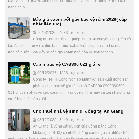
bảo vệ, thuê nhà vệ sinh di động, mua nhà vệ sinh di động. Khi khách
hàng chia…
Báo giá cabin bốt gác bảo vệ năm 2026( cập
nhật liên tục)
16/03/2026 | 4683 lượt xem
Công ty TNHH Công nghiệp Mạnh An chuyên cung cấp và
lắp đặt chốt bảo vệ, cabin bán hàng, cabin kiểm soát ra vào toà nhà…
trên cả nước. Sau đây là báo giá cabin nhà bảo vệ khung thép…
Cabin bảo vệ CAB300 021 giá rẻ
09/12/2025 | 1896 lượt xem
Công ty TNHH Công Nghiệp Mạnh An sản xuất dòng sản
phẩm cabin bảo vệ giá rẻ mã số CAB300 0909360690
021 chuyên phục vụ các công trình xây dựng, nhà máy và toà nhà chung
cư. Chúng tôi sản xuất…
Cho thuê nhà vệ sinh di động tại An Giang
03/12/2025 | 3449 lượt xem
An Giang là vùng đất du lịch của đồng bằng Sông
Mekong, nơi đây có nhiều thắng cảnh đẹp và nhiều chùa