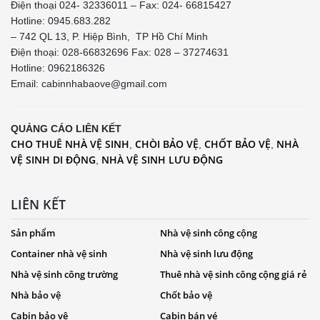
Điện thoại 024- 32336011 – Fax: 024- 66815427
Hotline: 0945.683.282
– 742 QL 13, P. Hiệp Bình, TP Hồ Chí Minh
Điện thoại: 028-66832696 Fax: 028 – 37274631
Hotline:
0962186326
Email: cabinnhabaove@gmail.com
QUẢNG CÁO LIÊN KẾT
CHO THUÊ NHÀ VỆ SINH
CHÒI BẢO VỆ
CHỐT BẢO VỆ
NHÀ
,
,
,
VỆ SINH DI ĐỘNG
NHÀ VỆ SINH LƯU ĐỘNG
,
LIÊN KẾT
Sản phẩm
Nhà vệ sinh công cộng
Container nhà vệ sinh
Nhà vệ sinh lưu động
Nhà vệ sinh công trường
Thuê nhà vệ sinh công cộng giá rẻ
Nhà bảo vệ
Chốt bảo vệ
Cabin bảo vệ
Cabin bán vé