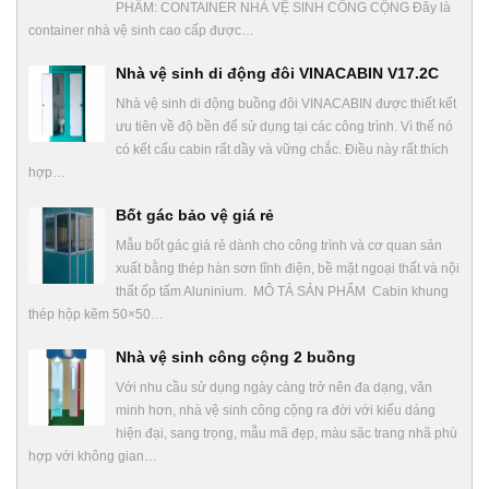
PHẨM: CONTAINER NHÀ VỆ SINH CÔNG CỘNG Đây là
container nhà vệ sinh cao cấp được…
Nhà vệ sinh di động đôi VINACABIN V17.2C
Nhà vệ sinh di động buồng đôi VINACABIN được thiết kết
ưu tiên về độ bền để sử dụng tại các công trình. Vì thế nó
có kết cấu cabin rất dầy và vững chắc. Điều này rất thích
hợp…
Bốt gác bảo vệ giá rẻ
Mẫu bốt gác giá rẻ dành cho công trình và cơ quan sản
xuất bằng thép hàn sơn tĩnh điện, bề mặt ngoại thất và nội
thất ốp tấm Aluninium. MÔ TẢ SẢN PHẨM Cabin khung
thép hộp kẽm 50×50…
Nhà vệ sinh công cộng 2 buồng
Với nhu cầu sử dụng ngày càng trở nên đa dạng, văn
minh hơn, nhà vệ sinh công cộng ra đời với kiểu dáng
hiện đại, sang trọng, mẫu mã đẹp, màu săc trang nhã phù
hợp với không gian…