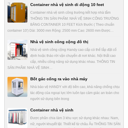
Container nhà vệ sinh di động 10 feet
Container nhà vệ sinh công trường kết hợp nhà tắm
THÔNG TIN SẢN PHẨM: NHÀ VỆ SINH CÔNG TRƯỜNG
BẰNG CONTAINER 10 FEET Kích thước ( Theo chuẩn
container 10′) Dài: 3000 mm Rộng: 2500 mm Cao: 2600 mm Được…
Nhà vệ sinh công cộng đô thị
Nhà vệ sinh công cộng Handy cao cấp có thể lắp đặt cố
định hoặc tháo rời vận chuyển đi nơi khác. Nội thất cao
cấp, nhiều công năng sử dụng khác nhau. THÔNG TIN
SẢN PHẨM: NHÀ VỆ SINH…
Bốt gác cổng ra vào nhà máy
Nhà bảo vệ HANDY với độ bền cao, khả năng chống chịu
tác động của ngoại lực lớn luôn tạo cảm giác an toàn cho
người sử dụng bên trong
Container nhà vệ sinh
Được phân chia làm 3 khu vực sử dụng khác nhau: Nam,
nữ, người khuyết tật. Thiết kế từ châu Âu THÔNG TIN SẢN