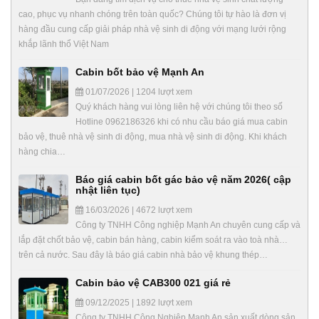
cao, phục vụ nhanh chóng trên toàn quốc? Chúng tôi tự hào là đơn vị
hàng đầu cung cấp giải pháp nhà vệ sinh di động với mạng lưới rộng
khắp lãnh thổ Việt Nam
Cabin bốt bảo vệ Mạnh An
01/07/2026 | 1204 lượt xem
Quý khách hàng vui lòng liên hệ với chúng tôi theo số
Hotline 0962186326 khi có nhu cầu báo giá mua cabin
bảo vệ, thuê nhà vệ sinh di động, mua nhà vệ sinh di động. Khi khách
hàng chia…
Báo giá cabin bốt gác bảo vệ năm 2026( cập
nhật liên tục)
16/03/2026 | 4672 lượt xem
Công ty TNHH Công nghiệp Mạnh An chuyên cung cấp và
lắp đặt chốt bảo vệ, cabin bán hàng, cabin kiểm soát ra vào toà nhà…
trên cả nước. Sau đây là báo giá cabin nhà bảo vệ khung thép…
Cabin bảo vệ CAB300 021 giá rẻ
09/12/2025 | 1892 lượt xem
Công ty TNHH Công Nghiệp Mạnh An sản xuất dòng sản