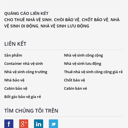
QUẢNG CÁO LIÊN KẾT
CHO THUÊ NHÀ VỆ SINH
CHÒI BẢO VỆ
CHỐT BẢO VỆ
NHÀ
,
,
,
VỆ SINH DI ĐỘNG
NHÀ VỆ SINH LƯU ĐỘNG
,
LIÊN KẾT
Sản phẩm
Nhà vệ sinh công cộng
Container nhà vệ sinh
Nhà vệ sinh lưu động
Nhà vệ sinh công trường
Thuê nhà vệ sinh công cộng giá rẻ
Nhà bảo vệ
Chốt bảo vệ
Cabin bảo vệ
Cabin bán vé
Bốt gác bảo vệ gía rẻ
TÌM CHÚNG TÔI TRÊN