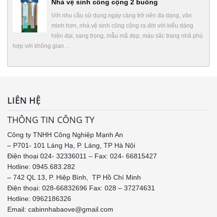
Nhà vệ sinh công cộng 2 buồng
Với nhu cầu sử dụng ngày càng trở nên đa dạng, văn
minh hơn, nhà vệ sinh công cộng ra đời với kiểu dáng
hiện đại, sang trọng, mẫu mã đẹp, màu săc trang nhã phù
hợp với không gian…
LIÊN HỆ
THÔNG TIN CÔNG TY
Công ty TNHH Công Nghiệp Mạnh An
– P701- 101 Láng Hạ, P. Láng, TP Hà Nội
Điện thoại 024- 32336011 – Fax: 024- 66815427
Hotline: 0945.683.282
– 742 QL 13, P. Hiệp Bình, TP Hồ Chí Minh
Điện thoại: 028-66832696 Fax: 028 – 37274631
Hotline:
0962186326
Email: cabinnhabaove@gmail.com