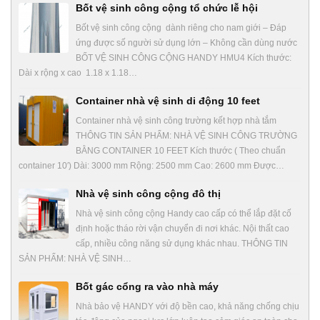
Bốt vệ sinh công cộng tổ chức lễ hội
Bốt vệ sinh công cộng dành riêng cho nam giới – Đáp
ứng được số người sử dụng lớn – Không cần dùng nước
BỐT VỆ SINH CÔNG CỘNG HANDY HMU4 Kích thước:
Dài x rộng x cao 1.18 x 1.18…
Container nhà vệ sinh di động 10 feet
Container nhà vệ sinh công trường kết hợp nhà tắm
THÔNG TIN SẢN PHẨM: NHÀ VỆ SINH CÔNG TRƯỜNG
BẰNG CONTAINER 10 FEET Kích thước ( Theo chuẩn
container 10′) Dài: 3000 mm Rộng: 2500 mm Cao: 2600 mm Được…
Nhà vệ sinh công cộng đô thị
Nhà vệ sinh công cộng Handy cao cấp có thể lắp đặt cố
định hoặc tháo rời vận chuyển đi nơi khác. Nội thất cao
cấp, nhiều công năng sử dụng khác nhau. THÔNG TIN
SẢN PHẨM: NHÀ VỆ SINH…
Bốt gác cổng ra vào nhà máy
Nhà bảo vệ HANDY với độ bền cao, khả năng chống chịu