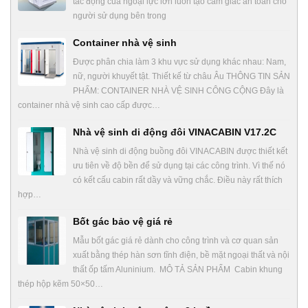
tác động của ngoại lực lớn luôn tạo cảm giác an toàn cho
người sử dụng bên trong
Container nhà vệ sinh
Được phân chia làm 3 khu vực sử dụng khác nhau: Nam,
nữ, người khuyết tật. Thiết kế từ châu Âu THÔNG TIN SẢN
PHẨM: CONTAINER NHÀ VỆ SINH CÔNG CỘNG Đây là
container nhà vệ sinh cao cấp được…
Nhà vệ sinh di động đôi VINACABIN V17.2C
Nhà vệ sinh di động buồng đôi VINACABIN được thiết kết
ưu tiên về độ bền để sử dụng tại các công trình. Vì thế nó
có kết cấu cabin rất dầy và vững chắc. Điều này rất thích
hợp…
Bốt gác bảo vệ giá rẻ
Mẫu bốt gác giá rẻ dành cho công trình và cơ quan sản
xuất bằng thép hàn sơn tĩnh điện, bề mặt ngoại thất và nội
thất ốp tấm Aluninium. MÔ TẢ SẢN PHẨM Cabin khung
thép hộp kẽm 50×50…