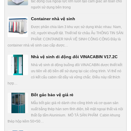
tác động của ngoại lực lớn luôn tạo cảm giác an toàn cho
người sử dụng bên trong
Container nhà vệ sinh
Được phân chia làm 3 khu vực sử dụng khác nhau: Nam,
nữ, người khuyết tật. Thiết kế từ châu Âu THÔNG TIN SẢN
PHẨM: CONTAINER NHÀ VỆ SINH CÔNG CỘNG Đây là
container nhà vệ sinh cao cấp được…
Nhà vệ sinh di động đôi VINACABIN V17.2C
Nhà vệ sinh di động buồng đôi VINACABIN được thiết kết
ưu tiên về độ bền để sử dụng tại các công trình. Vì thế nó
có kết cấu cabin rất dầy và vững chắc. Điều này rất thích
hợp…
Bốt gác bảo vệ giá rẻ
Mẫu bốt gác giá rẻ dành cho công trình và cơ quan sản
xuất bằng thép hàn sơn tĩnh điện, bề mặt ngoại thất và nội
thất ốp tấm Aluninium. MÔ TẢ SẢN PHẨM Cabin khung
thép hộp kẽm 50×50…