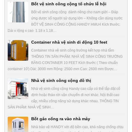
Bốt vệ sinh công cộng tổ chức lễ hội
Bốt vệ sinh công cộng dành riêng cho nam giới – Đáp
ứng được số người sử dụng lớn – Không cần dùng nước
BỐT VỆ SINH CÔNG CỘNG HANDY HMU4 Kích thước:
Dài x rộng x cao 1.18 x 1.18…
Container nhà vệ sinh di động 10 feet
Container nhà vệ sinh công trường kết hợp nhà tắm
THÔNG TIN SẢN PHẨM: NHÀ VỆ SINH CÔNG TRƯỜNG
BẰNG CONTAINER 10 FEET Kích thước ( Theo chuẩn
container 10′) Dài: 3000 mm Rộng: 2500 mm Cao: 2600 mm Được…
Nhà vệ sinh công cộng đô thị
Nhà vệ sinh công cộng Handy cao cấp có thể lắp đặt cố
định hoặc tháo rời vận chuyển đi nơi khác. Nội thất cao
cấp, nhiều công năng sử dụng khác nhau. THÔNG TIN
SẢN PHẨM: NHÀ VỆ SINH…
Bốt gác cổng ra vào nhà máy
Nhà bảo vệ HANDY với độ bền cao, khả năng chống chịu