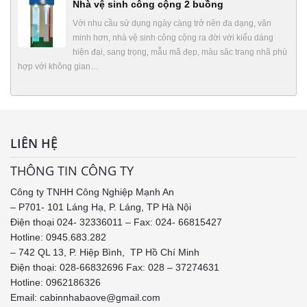
Nhà vệ sinh công cộng 2 buồng
Với nhu cầu sử dụng ngày càng trở nên đa dạng, văn
minh hơn, nhà vệ sinh công cộng ra đời với kiểu dáng
hiện đại, sang trọng, mẫu mã đẹp, màu săc trang nhã phù
hợp với không gian…
LIÊN HỆ
THÔNG TIN CÔNG TY
Công ty TNHH Công Nghiệp Mạnh An
– P701- 101 Láng Hạ, P. Láng, TP Hà Nội
Điện thoại 024- 32336011 – Fax: 024- 66815427
Hotline: 0945.683.282
– 742 QL 13, P. Hiệp Bình, TP Hồ Chí Minh
Điện thoại: 028-66832696 Fax: 028 – 37274631
Hotline:
0962186326
Email: cabinnhabaove@gmail.com