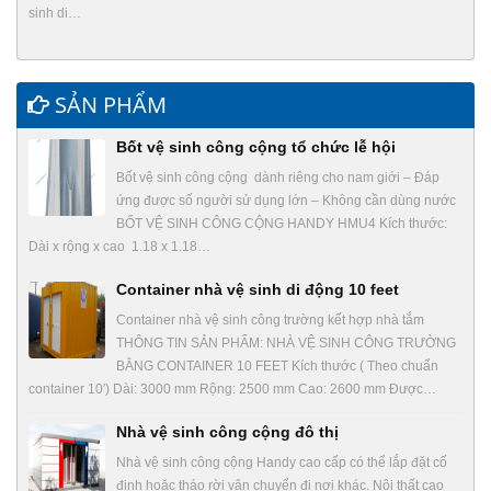
sinh di…
SẢN PHẨM
Bốt vệ sinh công cộng tổ chức lễ hội
Bốt vệ sinh công cộng dành riêng cho nam giới – Đáp
ứng được số người sử dụng lớn – Không cần dùng nước
BỐT VỆ SINH CÔNG CỘNG HANDY HMU4 Kích thước:
Dài x rộng x cao 1.18 x 1.18…
Container nhà vệ sinh di động 10 feet
Container nhà vệ sinh công trường kết hợp nhà tắm
THÔNG TIN SẢN PHẨM: NHÀ VỆ SINH CÔNG TRƯỜNG
BẰNG CONTAINER 10 FEET Kích thước ( Theo chuẩn
container 10′) Dài: 3000 mm Rộng: 2500 mm Cao: 2600 mm Được…
Nhà vệ sinh công cộng đô thị
Nhà vệ sinh công cộng Handy cao cấp có thể lắp đặt cố
định hoặc tháo rời vận chuyển đi nơi khác. Nội thất cao