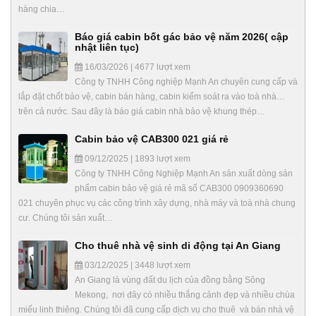
hàng chia…
Báo giá cabin bốt gác bảo vệ năm 2026( cập
nhật liên tục)
16/03/2026 | 4677 lượt xem
Công ty TNHH Công nghiệp Mạnh An chuyên cung cấp và
lắp đặt chốt bảo vệ, cabin bán hàng, cabin kiểm soát ra vào toà nhà…
trên cả nước. Sau đây là báo giá cabin nhà bảo vệ khung thép…
Cabin bảo vệ CAB300 021 giá rẻ
09/12/2025 | 1893 lượt xem
Công ty TNHH Công Nghiệp Mạnh An sản xuất dòng sản
phẩm cabin bảo vệ giá rẻ mã số CAB300 0909360690
021 chuyên phục vụ các công trình xây dựng, nhà máy và toà nhà chung
cư. Chúng tôi sản xuất…
Cho thuê nhà vệ sinh di động tại An Giang
03/12/2025 | 3448 lượt xem
An Giang là vùng đất du lịch của đồng bằng Sông
Mekong, nơi đây có nhiều thắng cảnh đẹp và nhiều chùa
miếu linh thiêng. Chúng tôi đã cung cấp dịch vụ cho thuê và bán nhà vệ