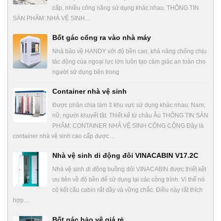
cấp, nhiều công năng sử dụng khác nhau. THÔNG TIN
SẢN PHẨM: NHÀ VỆ SINH…
Bốt gác cổng ra vào nhà máy
Nhà bảo vệ HANDY với độ bền cao, khả năng chống chịu
tác động của ngoại lực lớn luôn tạo cảm giác an toàn cho
người sử dụng bên trong
Container nhà vệ sinh
Được phân chia làm 3 khu vực sử dụng khác nhau: Nam,
nữ, người khuyết tật. Thiết kế từ châu Âu THÔNG TIN SẢN
PHẨM: CONTAINER NHÀ VỆ SINH CÔNG CỘNG Đây là
container nhà vệ sinh cao cấp được…
Nhà vệ sinh di động đôi VINACABIN V17.2C
Nhà vệ sinh di động buồng đôi VINACABIN được thiết kết
ưu tiên về độ bền để sử dụng tại các công trình. Vì thế nó
có kết cấu cabin rất dầy và vững chắc. Điều này rất thích
hợp…
Bốt gác bảo vệ giá rẻ