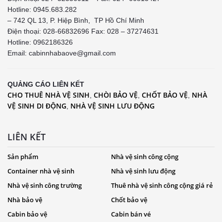
Hotline: 0945.683.282
– 742 QL 13, P. Hiệp Bình, TP Hồ Chí Minh
Điện thoại: 028-66832696 Fax: 028 – 37274631
Hotline:
0962186326
Email: cabinnhabaove@gmail.com
QUẢNG CÁO LIÊN KẾT
CHO THUÊ NHÀ VỆ SINH
CHÒI BẢO VỆ
CHỐT BẢO VỆ
NHÀ
,
,
,
VỆ SINH DI ĐỘNG
NHÀ VỆ SINH LƯU ĐỘNG
,
LIÊN KẾT
Sản phẩm
Nhà vệ sinh công cộng
Container nhà vệ sinh
Nhà vệ sinh lưu động
Nhà vệ sinh công trường
Thuê nhà vệ sinh công cộng giá rẻ
Nhà bảo vệ
Chốt bảo vệ
Cabin bảo vệ
Cabin bán vé