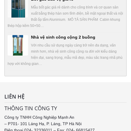
Mẫu bốt gác giá rẻ dành cho công trình và cơ quan sản
xuất bằng thép hàn sơn tĩnh điện, bề mặt ngoại thất và nội
thất ốp tấm Aluninium. MÔ TẢ SẢN PHẨM Cabin khung
thép hộp kẽm 50×50…
Nhà vệ sinh công cộng 2 buồng
Với nhu cầu sử dụng ngày càng trở nên đa dạng, văn
minh hơn, nhà vệ sinh công cộng ra đời với kiểu dáng
hiện đại, sang trọng, mẫu mã đẹp, màu săc trang nhã phù
hợp với không gian…
LIÊN HỆ
THÔNG TIN CÔNG TY
Công ty TNHH Công Nghiệp Mạnh An
– P701- 101 Láng Hạ, P. Láng, TP Hà Nội
Điện thoại 024- 32336011 – Fax: 024- 66815427