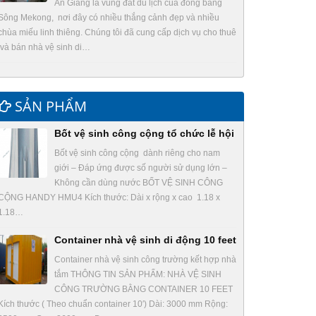
An Giang là vùng đất du lịch của đồng bằng
Sông Mekong, nơi đây có nhiều thắng cảnh đẹp và nhiều
chùa miếu linh thiêng. Chúng tôi đã cung cấp dịch vụ cho thuê
và bán nhà vệ sinh di…
SẢN PHẨM
Bốt vệ sinh công cộng tổ chức lễ hội
Bốt vệ sinh công cộng dành riêng cho nam
giới – Đáp ứng được số người sử dụng lớn –
Không cần dùng nước BỐT VỆ SINH CÔNG
CỘNG HANDY HMU4 Kích thước: Dài x rộng x cao 1.18 x
1.18…
Container nhà vệ sinh di động 10 feet
Container nhà vệ sinh công trường kết hợp nhà
tắm THÔNG TIN SẢN PHẨM: NHÀ VỆ SINH
CÔNG TRƯỜNG BẰNG CONTAINER 10 FEET
Kích thước ( Theo chuẩn container 10′) Dài: 3000 mm Rộng: