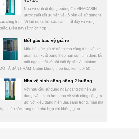
V17.2C
Nhà vệ sinh di động buồng đôi VINACABIN
được thiết kết ưu tiên về độ bền để sử dụng tại
các công trình. Vì thế nó có kết cấu cabin rất dầy và vững
chắc. Điều này rất thích hợp…
Bốt gác bảo vệ giá rẻ
Mẫu bốt gác giá rẻ dành cho công trình và cơ
quan sản xuất bằng thép hàn sơn tĩnh điện, bề
mặt ngoại thất và nội thất ốp tấm Aluninium.
MÔ TẢ SẢN PHẨM Cabin khung thép hộp kẽm 50×50…
Nhà vệ sinh công cộng 2 buồng
Với nhu cầu sử dụng ngày càng trở nên đa
dạng, văn minh hơn, nhà vệ sinh công cộng ra
đời với kiểu dáng hiện đại, sang trọng, mẫu mã
đẹp, màu săc trang nhã phù hợp với không gian…