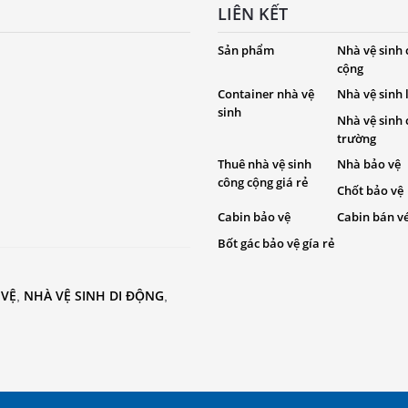
LIÊN KẾT
Sản phẩm
Nhà vệ sinh
cộng
Container nhà vệ
Nhà vệ sinh
sinh
Nhà vệ sinh
trường
Thuê nhà vệ sinh
Nhà bảo vệ
công cộng giá rẻ
Chốt bảo vệ
Cabin bảo vệ
Cabin bán v
Bốt gác bảo vệ gía rẻ
 VỆ
NHÀ VỆ SINH DI ĐỘNG
,
,