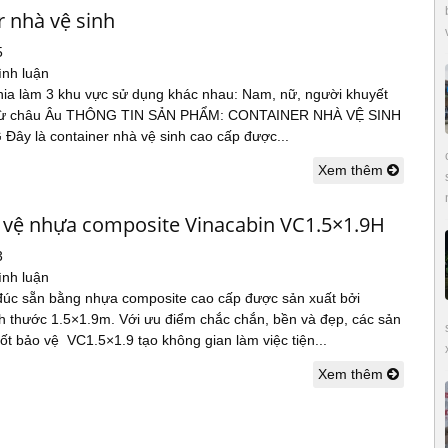
r nhà vệ sinh
5
ình luận
ia làm 3 khu vực sử dụng khác nhau: Nam, nữ, người khuyết
kế từ châu Âu THÔNG TIN SẢN PHẨM: CONTAINER NHÀ VỆ SINH
y là container nhà vệ sinh cao cấp được...
Xem thêm
 vệ nhựa composite Vinacabin VC1.5×1.9H
3
ình luận
đúc sẵn bằng nhựa composite cao cấp được sản xuất bởi
ch thước 1.5×1.9m. Với ưu điểm chắc chắn, bền và đẹp, các sản
t bảo vệ VC1.5×1.9 tạo không gian làm việc tiện...
Xem thêm