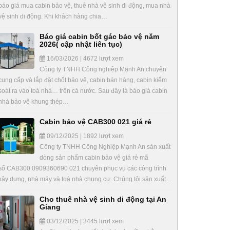
báo giá mua cabin bảo vệ, thuê nhà vệ sinh di động, mua nhà
vệ sinh di động. Khi khách hàng chia…
Báo giá cabin bốt gác bảo vệ năm
2026( cập nhật liên tục)
16/03/2026 | 4672 lượt xem
Công ty TNHH Công nghiệp Mạnh An chuyên
cung cấp và lắp đặt chốt bảo vệ, cabin bán hàng, cabin kiểm
soát ra vào toà nhà… trên cả nước. Sau đây là báo giá cabin
nhà bảo vệ khung thép…
Cabin bảo vệ CAB300 021 giá rẻ
09/12/2025 | 1892 lượt xem
Công ty TNHH Công Nghiệp Mạnh An sản xuất
dòng sản phẩm cabin bảo vệ giá rẻ mã
số CAB300 0909360690 021 chuyên phục vụ các công trình
xây dựng, nhà máy và toà nhà chung cư. Chúng tôi sản xuất…
Cho thuê nhà vệ sinh di động tại An
Giang
03/12/2025 | 3445 lượt xem