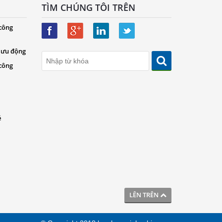
TÌM CHÚNG TÔI TRÊN
 công
 lưu động
 công
é
LÊN TRÊN