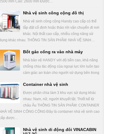
2500 mm Cao: 2600 mm Được…
Nhà vệ sinh công cộng đô thị
Nhà vệ sinh công cộng Handy cao cấp có thể
lắp đặt cố định hoặc tháo rời vận chuyển đi nơi
khác. Nội thất cao cấp, nhiều công năng sử
dụng khác nhau. THÔNG TIN SẢN PHẨM: NHÀ VỆ SINH…
Bốt gác cổng ra vào nhà máy
Nhà bảo vệ HANDY với độ bền cao, khả năng
chống chịu tác động của ngoại lực lớn luôn tạo
cảm giác an toàn cho người sử dụng bên trong
Container nhà vệ sinh
Được phân chia làm 3 khu vực sử dụng khác
nhau: Nam, nữ, người khuyết tật. Thiết kế từ
châu Âu THÔNG TIN SẢN PHẨM: CONTAINER
NHÀ VỆ SINH CÔNG CỘNG Đây là container nhà vệ sinh cao
cấp được…
Nhà vệ sinh di động đôi VINACABIN