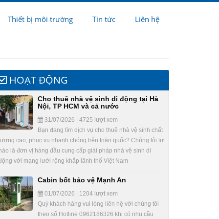
Thiết bị môi trường
Tin tức
Liên hệ
HOẠT ĐỘNG
Cho thuê nhà vệ sinh di động tại Hà
Nội, TP HCM và cả nước
31/07/2026 | 4725 lượt xem
Bạn đang tìm dịch vụ cho thuê nhà vệ sinh chất
lượng cao, phục vụ nhanh chóng trên toàn quốc? Chúng tôi tự
hào là đơn vị hàng đầu cung cấp giải pháp nhà vệ sinh di
động với mạng lưới rộng khắp lãnh thổ Việt Nam
Cabin bốt bảo vệ Mạnh An
01/07/2026 | 1204 lượt xem
Quý khách hàng vui lòng liên hệ với chúng tôi
theo số Hotline 0962186326 khi có nhu cầu