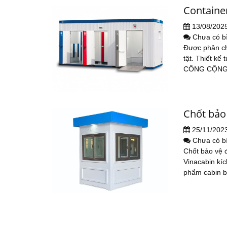
Containe
13/08/202
Chưa có b
Được phân ch
tật. Thiết 
CÔNG CỘNG Đâ
Chốt bảo
25/11/202
Chưa có b
Chốt bảo vệ 
Vinacabin kí
phẩm cabin bố