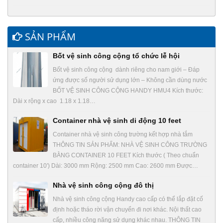
SẢN PHẨM
Bốt vệ sinh công cộng tổ chức lễ hội
Bốt vệ sinh công cộng dành riêng cho nam giới – Đáp
ứng được số người sử dụng lớn – Không cần dùng nước
BỐT VỆ SINH CÔNG CỘNG HANDY HMU4 Kích thước:
Dài x rộng x cao 1.18 x 1.18…
Container nhà vệ sinh di động 10 feet
Container nhà vệ sinh công trường kết hợp nhà tắm
THÔNG TIN SẢN PHẨM: NHÀ VỆ SINH CÔNG TRƯỜNG
BẰNG CONTAINER 10 FEET Kích thước ( Theo chuẩn
container 10′) Dài: 3000 mm Rộng: 2500 mm Cao: 2600 mm Được…
Nhà vệ sinh công cộng đô thị
Nhà vệ sinh công cộng Handy cao cấp có thể lắp đặt cố
định hoặc tháo rời vận chuyển đi nơi khác. Nội thất cao
cấp, nhiều công năng sử dụng khác nhau. THÔNG TIN