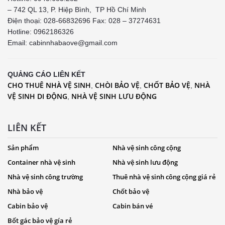
– 742 QL 13, P. Hiệp Bình, TP Hồ Chí Minh
Điện thoại: 028-66832696 Fax: 028 – 37274631
Hotline:
0962186326
Email: cabinnhabaove@gmail.com
QUẢNG CÁO LIÊN KẾT
CHO THUÊ NHÀ VỆ SINH
CHÒI BẢO VỆ
CHỐT BẢO VỆ
NHÀ
,
,
,
VỆ SINH DI ĐỘNG
NHÀ VỆ SINH LƯU ĐỘNG
,
LIÊN KẾT
Sản phẩm
Nhà vệ sinh công cộng
Container nhà vệ sinh
Nhà vệ sinh lưu động
Nhà vệ sinh công trường
Thuê nhà vệ sinh công cộng giá rẻ
Nhà bảo vệ
Chốt bảo vệ
Cabin bảo vệ
Cabin bán vé
Bốt gác bảo vệ gía rẻ