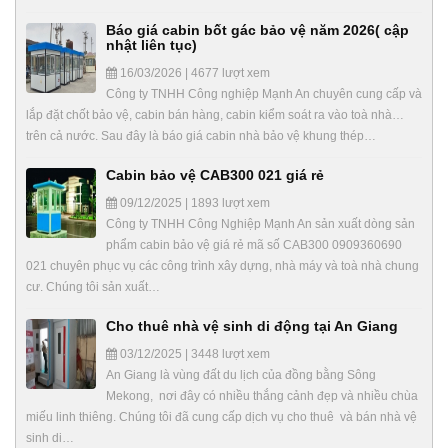
Báo giá cabin bốt gác bảo vệ năm 2026( cập
nhật liên tục)
16/03/2026 | 4677 lượt xem
Công ty TNHH Công nghiệp Mạnh An chuyên cung cấp và
lắp đặt chốt bảo vệ, cabin bán hàng, cabin kiểm soát ra vào toà nhà…
trên cả nước. Sau đây là báo giá cabin nhà bảo vệ khung thép…
Cabin bảo vệ CAB300 021 giá rẻ
09/12/2025 | 1893 lượt xem
Công ty TNHH Công Nghiệp Mạnh An sản xuất dòng sản
phẩm cabin bảo vệ giá rẻ mã số CAB300 0909360690
021 chuyên phục vụ các công trình xây dựng, nhà máy và toà nhà chung
cư. Chúng tôi sản xuất…
Cho thuê nhà vệ sinh di động tại An Giang
03/12/2025 | 3448 lượt xem
An Giang là vùng đất du lịch của đồng bằng Sông
Mekong, nơi đây có nhiều thắng cảnh đẹp và nhiều chùa
miếu linh thiêng. Chúng tôi đã cung cấp dịch vụ cho thuê và bán nhà vệ
sinh di…