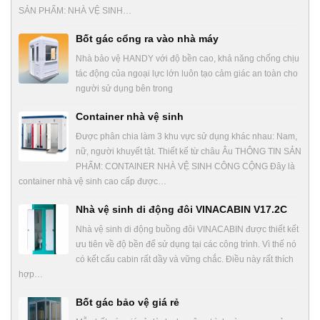
SẢN PHẨM: NHÀ VỆ SINH…
Bốt gác cổng ra vào nhà máy
Nhà bảo vệ HANDY với độ bền cao, khả năng chống chịu
tác động của ngoại lực lớn luôn tạo cảm giác an toàn cho
người sử dụng bên trong
Container nhà vệ sinh
Được phân chia làm 3 khu vực sử dụng khác nhau: Nam,
nữ, người khuyết tật. Thiết kế từ châu Âu THÔNG TIN SẢN
PHẨM: CONTAINER NHÀ VỆ SINH CÔNG CỘNG Đây là
container nhà vệ sinh cao cấp được…
Nhà vệ sinh di động đôi VINACABIN V17.2C
Nhà vệ sinh di động buồng đôi VINACABIN được thiết kết
ưu tiên về độ bền để sử dụng tại các công trình. Vì thế nó
có kết cấu cabin rất dầy và vững chắc. Điều này rất thích
hợp…
Bốt gác bảo vệ giá rẻ