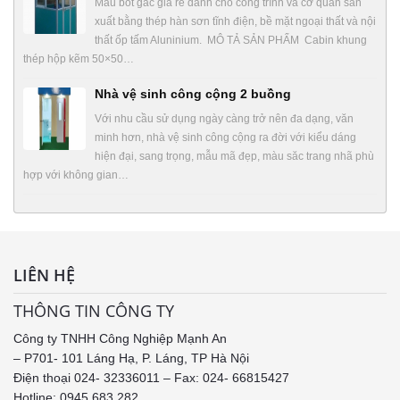
Mẫu bốt gác giá rẻ dành cho công trình và cơ quan sản
xuất bằng thép hàn sơn tĩnh điện, bề mặt ngoại thất và nội
thất ốp tấm Aluninium. MÔ TẢ SẢN PHẨM Cabin khung
thép hộp kẽm 50×50…
Nhà vệ sinh công cộng 2 buồng
Với nhu cầu sử dụng ngày càng trở nên đa dạng, văn
minh hơn, nhà vệ sinh công cộng ra đời với kiểu dáng
hiện đại, sang trọng, mẫu mã đẹp, màu săc trang nhã phù
hợp với không gian…
LIÊN HỆ
THÔNG TIN CÔNG TY
Công ty TNHH Công Nghiệp Mạnh An
– P701- 101 Láng Hạ, P. Láng, TP Hà Nội
Điện thoại 024- 32336011 – Fax: 024- 66815427
Hotline: 0945.683.282