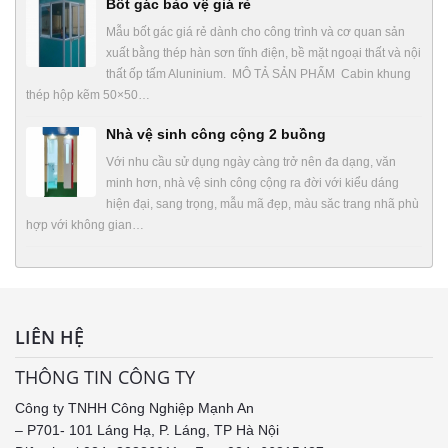
Bốt gác bảo vệ giá rẻ
Mẫu bốt gác giá rẻ dành cho công trình và cơ quan sản
xuất bằng thép hàn sơn tĩnh điện, bề mặt ngoại thất và nội
thất ốp tấm Aluninium. MÔ TẢ SẢN PHẨM Cabin khung
thép hộp kẽm 50×50…
Nhà vệ sinh công cộng 2 buồng
Với nhu cầu sử dụng ngày càng trở nên đa dạng, văn
minh hơn, nhà vệ sinh công cộng ra đời với kiểu dáng
hiện đại, sang trọng, mẫu mã đẹp, màu săc trang nhã phù
hợp với không gian…
LIÊN HỆ
THÔNG TIN CÔNG TY
Công ty TNHH Công Nghiệp Mạnh An
– P701- 101 Láng Hạ, P. Láng, TP Hà Nội