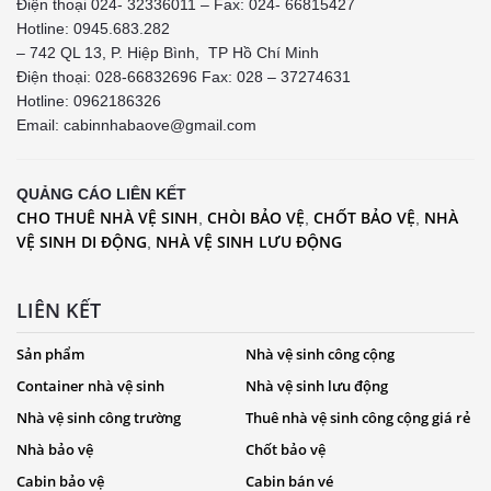
Điện thoại 024- 32336011 – Fax: 024- 66815427
Hotline: 0945.683.282
– 742 QL 13, P. Hiệp Bình, TP Hồ Chí Minh
Điện thoại: 028-66832696 Fax: 028 – 37274631
Hotline:
0962186326
Email: cabinnhabaove@gmail.com
QUẢNG CÁO LIÊN KẾT
CHO THUÊ NHÀ VỆ SINH
CHÒI BẢO VỆ
CHỐT BẢO VỆ
NHÀ
,
,
,
VỆ SINH DI ĐỘNG
NHÀ VỆ SINH LƯU ĐỘNG
,
LIÊN KẾT
Sản phẩm
Nhà vệ sinh công cộng
Container nhà vệ sinh
Nhà vệ sinh lưu động
Nhà vệ sinh công trường
Thuê nhà vệ sinh công cộng giá rẻ
Nhà bảo vệ
Chốt bảo vệ
Cabin bảo vệ
Cabin bán vé