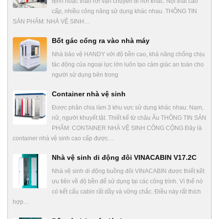
định hoặc tháo rời vận chuyển đi nơi khác. Nội thất cao
cấp, nhiều công năng sử dụng khác nhau. THÔNG TIN
SẢN PHẨM: NHÀ VỆ SINH…
Bốt gác cổng ra vào nhà máy
Nhà bảo vệ HANDY với độ bền cao, khả năng chống chịu
tác động của ngoại lực lớn luôn tạo cảm giác an toàn cho
người sử dụng bên trong
Container nhà vệ sinh
Được phân chia làm 3 khu vực sử dụng khác nhau: Nam,
nữ, người khuyết tật. Thiết kế từ châu Âu THÔNG TIN SẢN
PHẨM: CONTAINER NHÀ VỆ SINH CÔNG CỘNG Đây là
container nhà vệ sinh cao cấp được…
Nhà vệ sinh di động đôi VINACABIN V17.2C
Nhà vệ sinh di động buồng đôi VINACABIN được thiết kết
ưu tiên về độ bền để sử dụng tại các công trình. Vì thế nó
có kết cấu cabin rất dầy và vững chắc. Điều này rất thích
hợp…