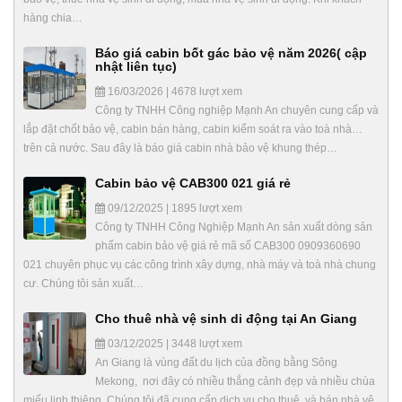
hàng chia…
Báo giá cabin bốt gác bảo vệ năm 2026( cập
nhật liên tục)
16/03/2026 | 4678 lượt xem
Công ty TNHH Công nghiệp Mạnh An chuyên cung cấp và
lắp đặt chốt bảo vệ, cabin bán hàng, cabin kiểm soát ra vào toà nhà…
trên cả nước. Sau đây là báo giá cabin nhà bảo vệ khung thép…
Cabin bảo vệ CAB300 021 giá rẻ
09/12/2025 | 1895 lượt xem
Công ty TNHH Công Nghiệp Mạnh An sản xuất dòng sản
phẩm cabin bảo vệ giá rẻ mã số CAB300 0909360690
021 chuyên phục vụ các công trình xây dựng, nhà máy và toà nhà chung
cư. Chúng tôi sản xuất…
Cho thuê nhà vệ sinh di động tại An Giang
03/12/2025 | 3448 lượt xem
An Giang là vùng đất du lịch của đồng bằng Sông
Mekong, nơi đây có nhiều thắng cảnh đẹp và nhiều chùa
miếu linh thiêng. Chúng tôi đã cung cấp dịch vụ cho thuê và bán nhà vệ