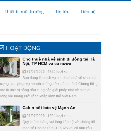
Thiết bị môi trường
Tin tức
Liên hệ
HOẠT ĐỘNG
Cho thuê nhà vệ sinh di động tại Hà
Nội, TP HCM và cả nước
31/07/2026 | 4725 lượt xem
Bạn đang tìm dịch vụ cho thuê nhà vệ sinh chất
lượng cao, phục vụ nhanh chóng trên toàn quốc? Chúng tôi tự
hào là đơn vị hàng đầu cung cấp giải pháp nhà vệ sinh di
động với mạng lưới rộng khắp lãnh thổ Việt Nam
Cabin bốt bảo vệ Mạnh An
01/07/2026 | 1204 lượt xem
Quý khách hàng vui lòng liên hệ với chúng tôi
theo số Hotline 0962186326 khi có nhu cầu