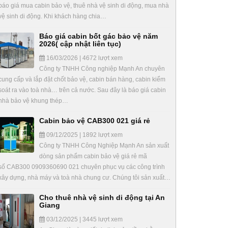
báo giá mua cabin bảo vệ, thuê nhà vệ sinh di động, mua nhà
vệ sinh di động. Khi khách hàng chia…
Báo giá cabin bốt gác bảo vệ năm
2026( cập nhật liên tục)
16/03/2026 | 4672 lượt xem
Công ty TNHH Công nghiệp Mạnh An chuyên
cung cấp và lắp đặt chốt bảo vệ, cabin bán hàng, cabin kiểm
soát ra vào toà nhà… trên cả nước. Sau đây là báo giá cabin
nhà bảo vệ khung thép…
Cabin bảo vệ CAB300 021 giá rẻ
09/12/2025 | 1892 lượt xem
Công ty TNHH Công Nghiệp Mạnh An sản xuất
dòng sản phẩm cabin bảo vệ giá rẻ mã
số CAB300 0909360690 021 chuyên phục vụ các công trình
xây dựng, nhà máy và toà nhà chung cư. Chúng tôi sản xuất…
Cho thuê nhà vệ sinh di động tại An
Giang
03/12/2025 | 3445 lượt xem