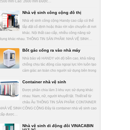
2500 mm Cao: 2600 mm Được…
Nhà vệ sinh công cộng đô thị
Nhà vệ sinh công cộng Handy cao cấp có thể
lắp đặt cố định hoặc tháo rời vận chuyển đi nơi
khác. Nội thất cao cấp, nhiều công năng sử
dụng khác nhau. THÔNG TIN SẢN PHẨM: NHÀ VỆ SINH…
Bốt gác cổng ra vào nhà máy
Nhà bảo vệ HANDY với độ bền cao, khả năng
chống chịu tác động của ngoại lực lớn luôn tạo
cảm giác an toàn cho người sử dụng bên trong
Container nhà vệ sinh
Được phân chia làm 3 khu vực sử dụng khác
nhau: Nam, nữ, người khuyết tật. Thiết kế từ
châu Âu THÔNG TIN SẢN PHẨM: CONTAINER
NHÀ VỆ SINH CÔNG CỘNG Đây là container nhà vệ sinh cao
cấp được…
Nhà vệ sinh di động đôi VINACABIN