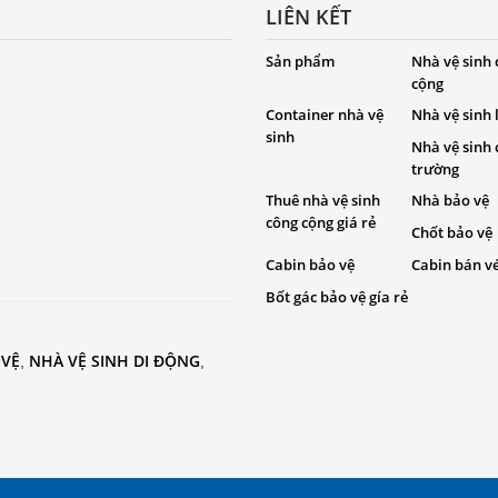
LIÊN KẾT
Sản phẩm
Nhà vệ sinh
cộng
Container nhà vệ
Nhà vệ sinh
sinh
Nhà vệ sinh
trường
Thuê nhà vệ sinh
Nhà bảo vệ
công cộng giá rẻ
Chốt bảo vệ
Cabin bảo vệ
Cabin bán v
Bốt gác bảo vệ gía rẻ
 VỆ
NHÀ VỆ SINH DI ĐỘNG
,
,