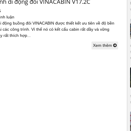
inh di động đôi VINACABIN V17.2C
5
ình luận
di động buồng đôi VINACABIN được thiết kết ưu tiên về độ bền
i các công trình. Vì thế nó có kết cấu cabin rất dầy và vững
y rất thích hợp...
Xem thêm