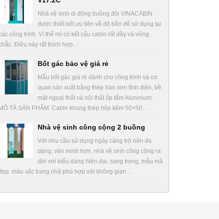
V17.2C
Nhà vệ sinh di động buồng đôi VINACABIN
được thiết kết ưu tiên về độ bền để sử dụng tại
các công trình. Vì thế nó có kết cấu cabin rất dầy và vững
chắc. Điều này rất thích hợp…
Bốt gác bảo vệ giá rẻ
Mẫu bốt gác giá rẻ dành cho công trình và cơ
quan sản xuất bằng thép hàn sơn tĩnh điện, bề
mặt ngoại thất và nội thất ốp tấm Aluninium.
MÔ TẢ SẢN PHẨM Cabin khung thép hộp kẽm 50×50…
Nhà vệ sinh công cộng 2 buồng
Với nhu cầu sử dụng ngày càng trở nên đa
dạng, văn minh hơn, nhà vệ sinh công cộng ra
đời với kiểu dáng hiện đại, sang trọng, mẫu mã
đẹp, màu săc trang nhã phù hợp với không gian…