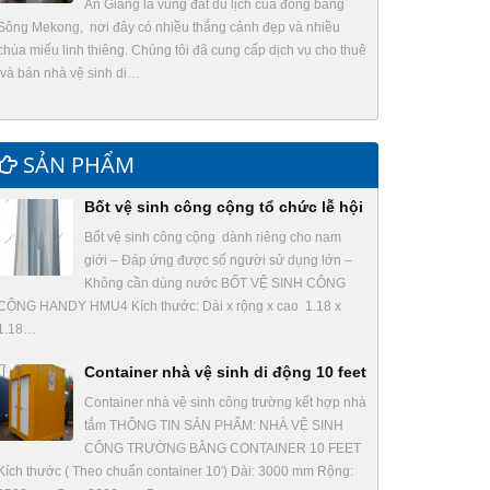
An Giang là vùng đất du lịch của đồng bằng
Sông Mekong, nơi đây có nhiều thắng cảnh đẹp và nhiều
chùa miếu linh thiêng. Chúng tôi đã cung cấp dịch vụ cho thuê
và bán nhà vệ sinh di…
SẢN PHẨM
Bốt vệ sinh công cộng tổ chức lễ hội
Bốt vệ sinh công cộng dành riêng cho nam
giới – Đáp ứng được số người sử dụng lớn –
Không cần dùng nước BỐT VỆ SINH CÔNG
CỘNG HANDY HMU4 Kích thước: Dài x rộng x cao 1.18 x
1.18…
Container nhà vệ sinh di động 10 feet
Container nhà vệ sinh công trường kết hợp nhà
tắm THÔNG TIN SẢN PHẨM: NHÀ VỆ SINH
CÔNG TRƯỜNG BẰNG CONTAINER 10 FEET
Kích thước ( Theo chuẩn container 10′) Dài: 3000 mm Rộng: