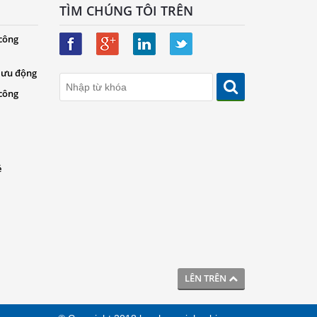
TÌM CHÚNG TÔI TRÊN
 công
 lưu động
 công
é
LÊN TRÊN