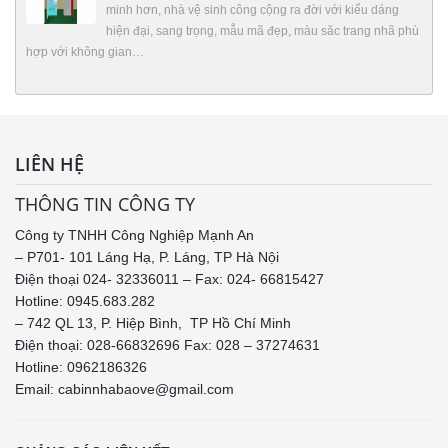
minh hơn, nhà vệ sinh công cộng ra đời với kiểu dáng
hiện đại, sang trọng, mẫu mã đẹp, màu săc trang nhã phù
hợp với không gian…
LIÊN HỆ
THÔNG TIN CÔNG TY
Công ty TNHH Công Nghiệp Mạnh An
– P701- 101 Láng Hạ, P. Láng, TP Hà Nội
Điện thoại 024- 32336011 – Fax: 024- 66815427
Hotline: 0945.683.282
– 742 QL 13, P. Hiệp Bình, TP Hồ Chí Minh
Điện thoại: 028-66832696 Fax: 028 – 37274631
Hotline:
0962186326
Email: cabinnhabaove@gmail.com