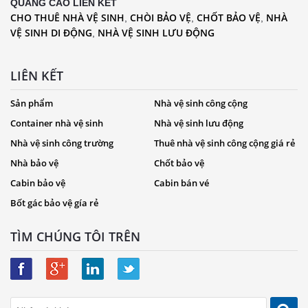
QUẢNG CÁO LIÊN KẾT
CHO THUÊ NHÀ VỆ SINH
CHÒI BẢO VỆ
CHỐT BẢO VỆ
NHÀ
,
,
,
VỆ SINH DI ĐỘNG
NHÀ VỆ SINH LƯU ĐỘNG
,
LIÊN KẾT
Sản phẩm
Nhà vệ sinh công cộng
Container nhà vệ sinh
Nhà vệ sinh lưu động
Nhà vệ sinh công trường
Thuê nhà vệ sinh công cộng giá rẻ
Nhà bảo vệ
Chốt bảo vệ
Cabin bảo vệ
Cabin bán vé
Bốt gác bảo vệ gía rẻ
TÌM CHÚNG TÔI TRÊN