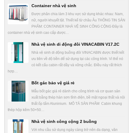
Container nhà vệ sinh
Được phân chia làm 3 khu vực sử dụng khác nhau: Nam,
nữ, người khuyết tật. Thiết kế từ châu Âu THÔNG TIN SẢN
PHẨM: CONTAINER NHÀ VỆ SINH CÔNG CỘNG Đây là
container nhà vệ sinh cao cấp được…
Nhà vệ sinh di động đôi VINACABIN V17.2C
Nhà vệ sinh di động buồng đôi VINACABIN được thiết kết
ưu tiên về độ bền để sử dụng tại các công trình. Vì thế nó
có kết cấu cabin rất dầy và vững chắc. Điều này rất thích
hợp…
Bốt gác bảo vệ giá rẻ
Mẫu bốt gác giá rẻ dành cho công trình và cơ quan sản
xuất bằng thép hàn sơn tĩnh điện, bề mặt ngoại thất và nội
thất ốp tấm Aluninium. MÔ TẢ SẢN PHẨM Cabin khung
thép hộp kẽm 50×50…
Nhà vệ sinh công cộng 2 buồng
Với nhu cầu sử dụng ngày càng trở nên đa dạng, văn