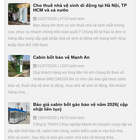
Cho thuê nhà vệ sinh di động tại Hà Nội, TP
HCM và cả nước
31/07/2026 | 4719 lượt xem
Bạn đang tìm dịch vụ cho thuê nhà vệ sinh chất lượng
cao, phục vụ nhanh chóng trên toàn quốc? Chúng tôi tự hào là đơn vị
hàng đầu cung cấp giải pháp nhà vệ sinh di động với mạng lưới rộng
khắp lãnh thổ Việt Nam
Cabin bốt bảo vệ Mạnh An
01/07/2026 | 1203 lượt xem
Quý khách hàng vui lòng liên hệ với chúng tôi theo số
Hotline 0962186326 khi có nhu cầu báo giá mua cabin
bảo vệ, thuê nhà vệ sinh di động, mua nhà vệ sinh di động. Khi khách
hàng chia…
Báo giá cabin bốt gác bảo vệ năm 2026( cập
nhật liên tục)
16/03/2026 | 4670 lượt xem
Công ty TNHH Công nghiệp Mạnh An chuyên cung cấp và
lắp đặt chốt bảo vệ, cabin bán hàng, cabin kiểm soát ra vào toà nhà…
trên cả nước. Sau đây là báo giá cabin nhà bảo vệ khung thép…