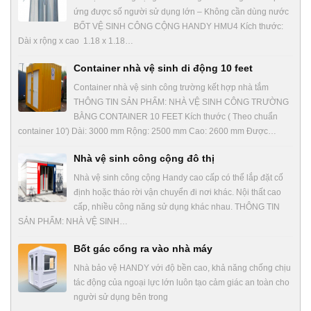
ứng được số người sử dụng lớn – Không cần dùng nước
BỐT VỆ SINH CÔNG CỘNG HANDY HMU4 Kích thước:
Dài x rộng x cao 1.18 x 1.18…
Container nhà vệ sinh di động 10 feet
Container nhà vệ sinh công trường kết hợp nhà tắm
THÔNG TIN SẢN PHẨM: NHÀ VỆ SINH CÔNG TRƯỜNG
BẰNG CONTAINER 10 FEET Kích thước ( Theo chuẩn
container 10′) Dài: 3000 mm Rộng: 2500 mm Cao: 2600 mm Được…
Nhà vệ sinh công cộng đô thị
Nhà vệ sinh công cộng Handy cao cấp có thể lắp đặt cố
định hoặc tháo rời vận chuyển đi nơi khác. Nội thất cao
cấp, nhiều công năng sử dụng khác nhau. THÔNG TIN
SẢN PHẨM: NHÀ VỆ SINH…
Bốt gác cổng ra vào nhà máy
Nhà bảo vệ HANDY với độ bền cao, khả năng chống chịu
tác động của ngoại lực lớn luôn tạo cảm giác an toàn cho
người sử dụng bên trong