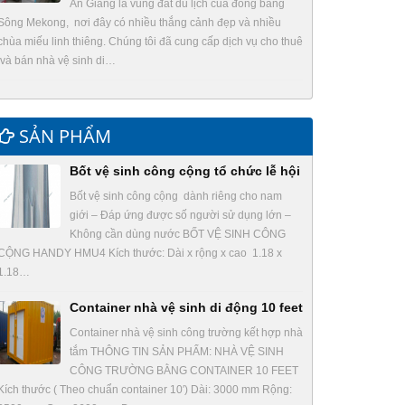
An Giang là vùng đất du lịch của đồng bằng
Sông Mekong, nơi đây có nhiều thắng cảnh đẹp và nhiều
chùa miếu linh thiêng. Chúng tôi đã cung cấp dịch vụ cho thuê
và bán nhà vệ sinh di…
SẢN PHẨM
Bốt vệ sinh công cộng tổ chức lễ hội
Bốt vệ sinh công cộng dành riêng cho nam
giới – Đáp ứng được số người sử dụng lớn –
Không cần dùng nước BỐT VỆ SINH CÔNG
CỘNG HANDY HMU4 Kích thước: Dài x rộng x cao 1.18 x
1.18…
Container nhà vệ sinh di động 10 feet
Container nhà vệ sinh công trường kết hợp nhà
tắm THÔNG TIN SẢN PHẨM: NHÀ VỆ SINH
CÔNG TRƯỜNG BẰNG CONTAINER 10 FEET
Kích thước ( Theo chuẩn container 10′) Dài: 3000 mm Rộng: