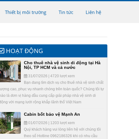
Thiết bị môi trường
Tin tức
Liên hệ
HOẠT ĐỘNG
Cho thuê nhà vệ sinh di động tại Hà
Nội, TP HCM và cả nước
31/07/2026 | 4720 lượt xem
Bạn đang tìm dịch vụ cho thuê nhà vệ sinh chất
lượng cao, phục vụ nhanh chóng trên toàn quốc? Chúng tôi tự
hào là đơn vị hàng đầu cung cấp giải pháp nhà vệ sinh di
động với mạng lưới rộng khắp lãnh thổ Việt Nam
Cabin bốt bảo vệ Mạnh An
01/07/2026 | 1203 lượt xem
Quý khách hàng vui lòng liên hệ với chúng tôi
theo số Hotline 0962186326 khi có nhu cầu