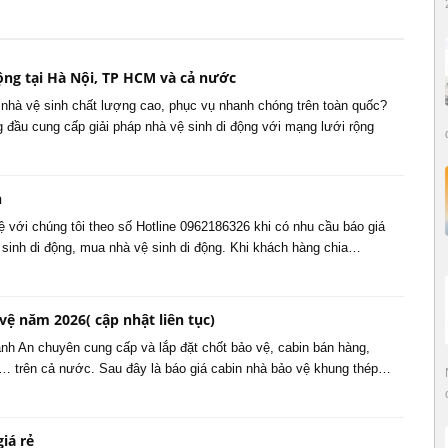
ộng tại Hà Nội, TP HCM và cả nước
 nhà vệ sinh chất lượng cao, phục vụ nhanh chóng trên toàn quốc?
g đầu cung cấp giải pháp nhà vệ sinh di động với mạng lưới rộng
n
ệ với chúng tôi theo số Hotline 0962186326 khi có nhu cầu báo giá
 sinh di động, mua nhà vệ sinh di động. Khi khách hàng chia…
vệ năm 2026( cập nhật liên tục)
h An chuyên cung cấp và lắp đặt chốt bảo vệ, cabin bán hàng,
à… trên cả nước. Sau đây là báo giá cabin nhà bảo vệ khung thép…
iá rẻ