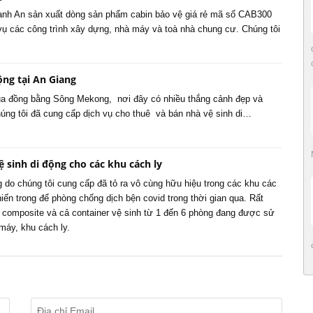
nh An sản xuất dòng sản phẩm cabin bảo vệ giá rẻ mã số CAB300
ụ các công trình xây dựng, nhà máy và toà nhà chung cư. Chúng tôi
ộng tại An Giang
của đồng bằng Sông Mekong, nơi đây có nhiều thắng cảnh đẹp và
húng tôi đã cung cấp dịch vụ cho thuê và bán nhà vệ sinh di…
ệ sinh di động cho các khu cách ly
 do chúng tôi cung cấp đã tỏ ra vô cùng hữu hiệu trong các khu các
hiến trong để phòng chống dịch bện covid trong thời gian qua. Rất
g composite và cả container vệ sinh từ 1 đến 6 phòng đang được sử
máy, khu cách ly.