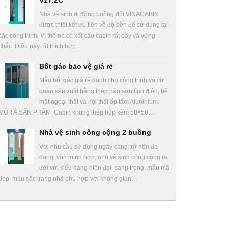
V17.2C
Nhà vệ sinh di động buồng đôi VINACABIN
được thiết kết ưu tiên về độ bền để sử dụng tại
các công trình. Vì thế nó có kết cấu cabin rất dầy và vững
chắc. Điều này rất thích hợp…
Bốt gác bảo vệ giá rẻ
Mẫu bốt gác giá rẻ dành cho công trình và cơ
quan sản xuất bằng thép hàn sơn tĩnh điện, bề
mặt ngoại thất và nội thất ốp tấm Aluninium.
MÔ TẢ SẢN PHẨM Cabin khung thép hộp kẽm 50×50…
Nhà vệ sinh công cộng 2 buồng
Với nhu cầu sử dụng ngày càng trở nên đa
dạng, văn minh hơn, nhà vệ sinh công cộng ra
đời với kiểu dáng hiện đại, sang trọng, mẫu mã
đẹp, màu săc trang nhã phù hợp với không gian…