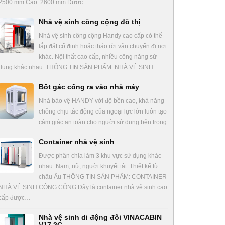
2500 mm Cao: 2600 mm Được…
Nhà vệ sinh công cộng đô thị
Nhà vệ sinh công cộng Handy cao cấp có thể
lắp đặt cố định hoặc tháo rời vận chuyển đi nơi
khác. Nội thất cao cấp, nhiều công năng sử
dụng khác nhau. THÔNG TIN SẢN PHẨM: NHÀ VỆ SINH…
Bốt gác cổng ra vào nhà máy
Nhà bảo vệ HANDY với độ bền cao, khả năng
chống chịu tác động của ngoại lực lớn luôn tạo
cảm giác an toàn cho người sử dụng bên trong
Container nhà vệ sinh
Được phân chia làm 3 khu vực sử dụng khác
nhau: Nam, nữ, người khuyết tật. Thiết kế từ
châu Âu THÔNG TIN SẢN PHẨM: CONTAINER
NHÀ VỆ SINH CÔNG CỘNG Đây là container nhà vệ sinh cao
cấp được…
Nhà vệ sinh di động đôi VINACABIN