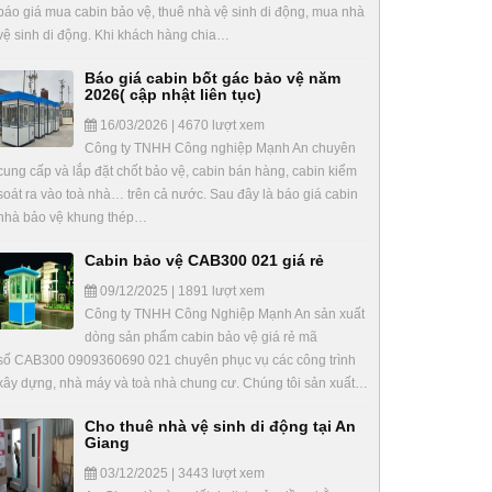
báo giá mua cabin bảo vệ, thuê nhà vệ sinh di động, mua nhà
vệ sinh di động. Khi khách hàng chia…
Báo giá cabin bốt gác bảo vệ năm
2026( cập nhật liên tục)
16/03/2026 | 4670 lượt xem
Công ty TNHH Công nghiệp Mạnh An chuyên
cung cấp và lắp đặt chốt bảo vệ, cabin bán hàng, cabin kiểm
soát ra vào toà nhà… trên cả nước. Sau đây là báo giá cabin
nhà bảo vệ khung thép…
Cabin bảo vệ CAB300 021 giá rẻ
09/12/2025 | 1891 lượt xem
Công ty TNHH Công Nghiệp Mạnh An sản xuất
dòng sản phẩm cabin bảo vệ giá rẻ mã
số CAB300 0909360690 021 chuyên phục vụ các công trình
xây dựng, nhà máy và toà nhà chung cư. Chúng tôi sản xuất…
Cho thuê nhà vệ sinh di động tại An
Giang
03/12/2025 | 3443 lượt xem