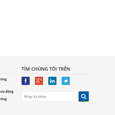
TÌM CHÚNG TÔI TRÊN
 công
 lưu động
 công