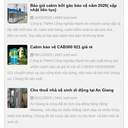
Báo giá cabin bốt gác bảo vệ năm 2026( cập
nhật liên tục)
16/03/2026 | 4669 lượt xem
Công ty TNHH Công nghiệp Mạnh An chuyên cung cấp và
lắp đặt chốt bảo vệ, cabin bán hàng, cabin kiểm soát ra vào toà nhà…
trên cả nước. Sau đây là báo giá cabin nhà bảo vệ khung thép…
Cabin bảo vệ CAB300 021 giá rẻ
09/12/2025 | 1891 lượt xem
Công ty TNHH Công Nghiệp Mạnh An sản xuất dòng sản
phẩm cabin bảo vệ giá rẻ mã số CAB300 0909360690
021 chuyên phục vụ các công trình xây dựng, nhà máy và toà nhà chung
cư. Chúng tôi sản xuất…
Cho thuê nhà vệ sinh di động tại An Giang
03/12/2025 | 3442 lượt xem
An Giang là vùng đất du lịch của đồng bằng Sông
Mekong, nơi đây có nhiều thắng cảnh đẹp và nhiều chùa
miếu linh thiêng. Chúng tôi đã cung cấp dịch vụ cho thuê và bán nhà vệ
sinh di…