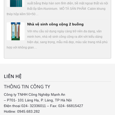
xuất bằng thép hàn sơn tĩnh điện, bề mặt ngoại thất và nội
thất ốp tấm Aluninium. MÔ TẢ SẢN PHẨM Cabin khung
thép hộp kẽm 50×50…
Nhà vệ sinh công cộng 2 buồng
Với nhu cầu sử dụng ngày càng trở nên đa dạng, văn
minh hơn, nhà vệ sinh công cộng ra đời với kiểu dáng
hiện đại, sang trọng, mẫu mã đẹp, màu săc trang nhã phù
hợp với không gian…
LIÊN HỆ
THÔNG TIN CÔNG TY
Công ty TNHH Công Nghiệp Mạnh An
– P701- 101 Láng Hạ, P. Láng, TP Hà Nội
Điện thoại 024- 32336011 – Fax: 024- 66815427
Hotline: 0945.683.282