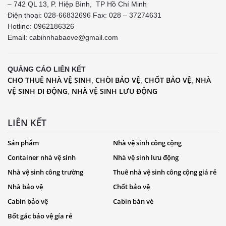
– 742 QL 13, P. Hiệp Bình, TP Hồ Chí Minh
Điện thoại: 028-66832696 Fax: 028 – 37274631
Hotline:
0962186326
Email: cabinnhabaove@gmail.com
QUẢNG CÁO LIÊN KẾT
CHO THUÊ NHÀ VỆ SINH
CHÒI BẢO VỆ
CHỐT BẢO VỆ
NHÀ
,
,
,
VỆ SINH DI ĐỘNG
NHÀ VỆ SINH LƯU ĐỘNG
,
LIÊN KẾT
Sản phẩm
Nhà vệ sinh công cộng
Container nhà vệ sinh
Nhà vệ sinh lưu động
Nhà vệ sinh công trường
Thuê nhà vệ sinh công cộng giá rẻ
Nhà bảo vệ
Chốt bảo vệ
Cabin bảo vệ
Cabin bán vé
Bốt gác bảo vệ gía rẻ