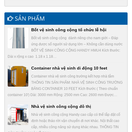
SẢN PHẨM
Bốt vệ sinh công cộng tổ chức lễ hội
Bốt vệ sinh công cộng dành riêng cho nam giới – Đáp
ứng được số người sử dụng lớn – Không cần dùng nước
BỐT VỆ SINH CÔNG CỘNG HANDY HMU4 Kích thước:
Dài x rộng x cao 1.18 x 1.18…
Container nhà vệ sinh di động 10 feet
Container nhà vệ sinh công trường kết hợp nhà tắm
THÔNG TIN SẢN PHẨM: NHÀ VỆ SINH CÔNG TRƯỜNG
BẰNG CONTAINER 10 FEET Kích thước ( Theo chuẩn
container 10′) Dài: 3000 mm Rộng: 2500 mm Cao: 2600 mm Được…
Nhà vệ sinh công cộng đô thị
Nhà vệ sinh công cộng Handy cao cấp có thể lắp đặt cố
định hoặc tháo rời vận chuyển đi nơi khác. Nội thất cao
cấp, nhiều công năng sử dụng khác nhau. THÔNG TIN