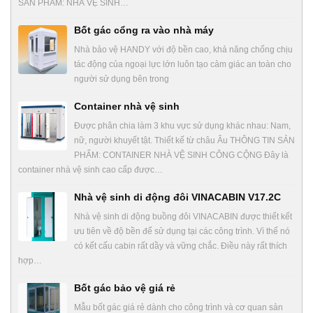
SẢN PHẨM: NHÀ VỆ SINH…
Bốt gác cổng ra vào nhà máy
Nhà bảo vệ HANDY với độ bền cao, khả năng chống chịu
tác động của ngoại lực lớn luôn tạo cảm giác an toàn cho
người sử dụng bên trong
Container nhà vệ sinh
Được phân chia làm 3 khu vực sử dụng khác nhau: Nam,
nữ, người khuyết tật. Thiết kế từ châu Âu THÔNG TIN SẢN
PHẨM: CONTAINER NHÀ VỆ SINH CÔNG CỘNG Đây là
container nhà vệ sinh cao cấp được…
Nhà vệ sinh di động đôi VINACABIN V17.2C
Nhà vệ sinh di động buồng đôi VINACABIN được thiết kết
ưu tiên về độ bền để sử dụng tại các công trình. Vì thế nó
có kết cấu cabin rất dầy và vững chắc. Điều này rất thích
hợp…
Bốt gác bảo vệ giá rẻ
Mẫu bốt gác giá rẻ dành cho công trình và cơ quan sản