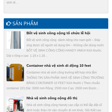
sinh di…
SẢN PHẨM
Bốt vệ sinh công cộng tổ chức lễ hội
Bốt vệ sinh công cộng dành riêng cho nam giới – Đáp
ứng được số người sử dụng lớn – Không cần dùng nước
BỐT VỆ SINH CÔNG CỘNG HANDY HMU4 Kích thước:
Dài x rộng x cao 1.18 x 1.18…
Container nhà vệ sinh di động 10 feet
Container nhà vệ sinh công trường kết hợp nhà tắm
THÔNG TIN SẢN PHẨM: NHÀ VỆ SINH CÔNG TRƯỜNG
BẰNG CONTAINER 10 FEET Kích thước ( Theo chuẩn
container 10′) Dài: 3000 mm Rộng: 2500 mm Cao: 2600 mm Được…
Nhà vệ sinh công cộng đô thị
Nhà vệ sinh công cộng Handy cao cấp có thể lắp đặt cố
định hoặc tháo rời vận chuyển đi nơi khác. Nội thất cao