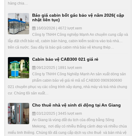
hàng chia…
Báo giá cabin bốt gác bảo vệ năm 2026( cập
nhật liên tục)
16/03/2026 | 4672 lượt xem
Công ty TNHH Công nghiệp Mạnh An chuyên cung cấp và
lắp đặt chốt bảo vệ, cabin bán hàng, cabin kiểm soát ra vào toà nhà…
trên cả nước. Sau đây là báo giá cabin nhà bảo vệ khung thép…
Cabin bảo vệ CAB300 021 giá rẻ
09/12/2025 | 1891 lượt xem
Công ty TNHH Công Nghiệp Mạnh An sản xuất dòng sản
phẩm cabin bảo vệ giá rẻ mã số CAB300 0909360690
021 chuyên phục vụ các công trình xây dựng, nhà máy và toà nhà chung
cư. Chúng tôi sản xuất…
Cho thuê nhà vệ sinh di động tại An Giang
03/12/2025 | 3445 lượt xem
An Giang là vùng đất du lịch của đồng bằng Sông
Mekong, nơi đây có nhiều thắng cảnh đẹp và nhiều chùa
miếu linh thiêng. Chúng tôi đã cung cấp dịch vụ cho thuê và bán nhà vệ