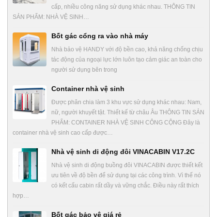
cấp, nhiều công năng sử dụng khác nhau. THÔNG TIN
SẢN PHẨM: NHÀ VỆ SINH…
Bốt gác cổng ra vào nhà máy
Nhà bảo vệ HANDY với độ bền cao, khả năng chống chịu
tác động của ngoại lực lớn luôn tạo cảm giác an toàn cho
người sử dụng bên trong
Container nhà vệ sinh
Được phân chia làm 3 khu vực sử dụng khác nhau: Nam,
nữ, người khuyết tật. Thiết kế từ châu Âu THÔNG TIN SẢN
PHẨM: CONTAINER NHÀ VỆ SINH CÔNG CỘNG Đây là
container nhà vệ sinh cao cấp được…
Nhà vệ sinh di động đôi VINACABIN V17.2C
Nhà vệ sinh di động buồng đôi VINACABIN được thiết kết
ưu tiên về độ bền để sử dụng tại các công trình. Vì thế nó
có kết cấu cabin rất dầy và vững chắc. Điều này rất thích
hợp…
Bốt gác bảo vệ giá rẻ