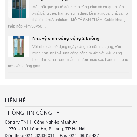
Mẫu bốt gác giá rẻ dành cho công trình và cơ quan sản
xuất bằng thép hàn sơn tĩnh điện, bề mặt ngoại thất và nội
thất ốp tấm Aluninium. MÔ TẢ SẢN PHẨM Cabin khung
thép hộp kẽm 50×50…
Nhà vệ sinh công cộng 2 buồng
Với nhu cầu sử dụng ngày càng trở nên đa dạng, văn
minh hơn, nhà vệ sinh công cộng ra đời với kiểu dáng
hiện đại, sang trọng, mẫu mã đẹp, màu săc trang nhã phù
hợp với không gian…
LIÊN HỆ
THÔNG TIN CÔNG TY
Công ty TNHH Công Nghiệp Mạnh An
– P701- 101 Láng Hạ, P. Láng, TP Hà Nội
Điện thoại 024- 32336011 – Fax: 024- 66815427