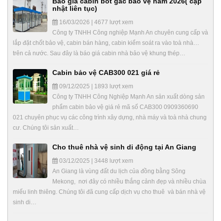
Báo giá cabin bốt gác bảo vệ năm 2026( cập
nhật liên tục)
16/03/2026 | 4677 lượt xem
Công ty TNHH Công nghiệp Mạnh An chuyên cung cấp và
lắp đặt chốt bảo vệ, cabin bán hàng, cabin kiểm soát ra vào toà nhà…
trên cả nước. Sau đây là báo giá cabin nhà bảo vệ khung thép…
Cabin bảo vệ CAB300 021 giá rẻ
09/12/2025 | 1893 lượt xem
Công ty TNHH Công Nghiệp Mạnh An sản xuất dòng sản
phẩm cabin bảo vệ giá rẻ mã số CAB300 0909360690
021 chuyên phục vụ các công trình xây dựng, nhà máy và toà nhà chung
cư. Chúng tôi sản xuất…
Cho thuê nhà vệ sinh di động tại An Giang
03/12/2025 | 3448 lượt xem
An Giang là vùng đất du lịch của đồng bằng Sông
Mekong, nơi đây có nhiều thắng cảnh đẹp và nhiều chùa
miếu linh thiêng. Chúng tôi đã cung cấp dịch vụ cho thuê và bán nhà vệ
sinh di…