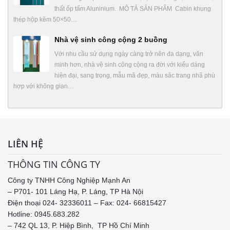
thất ốp tấm Aluninium. MÔ TẢ SẢN PHẨM Cabin khung
thép hộp kẽm 50×50…
Nhà vệ sinh công cộng 2 buồng
Với nhu cầu sử dụng ngày càng trở nên đa dạng, văn
minh hơn, nhà vệ sinh công cộng ra đời với kiểu dáng
hiện đại, sang trọng, mẫu mã đẹp, màu săc trang nhã phù
hợp với không gian…
LIÊN HỆ
THÔNG TIN CÔNG TY
Công ty TNHH Công Nghiệp Mạnh An
– P701- 101 Láng Hạ, P. Láng, TP Hà Nội
Điện thoại 024- 32336011 – Fax: 024- 66815427
Hotline: 0945.683.282
– 742 QL 13, P. Hiệp Bình, TP Hồ Chí Minh