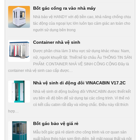
Bốt gác cổng ra vào nhà máy
Nhà bảo vệ HANDY với độ bền cao, khả năng chống chịu
tác động của ngoại lực lớn luôn tạo cảm giác an toàn cho
người sử dụng bên trong
Container nhà vệ sinh
Được phân chia làm 3 khu vực sử dụng khác nhau: Nam,
nữ, người khuyết tật. Thiết kế từ châu Âu THÔNG TIN SẢN
PHẨM: CONTAINER NHÀ VỆ SINH CÔNG CỘNG Đây là
container nhà vệ sinh cao cấp được…
Nhà vệ sinh di động đôi VINACABIN V17.2C
Nhà vệ sinh di động buồng đôi VINACABIN được thiết kết
ưu tiên về độ bền để sử dụng tại các công trình. Vì thế nó
có kết cấu cabin rất dầy và vững chắc. Điều này rất thích
hợp…
Bốt gác bảo vệ giá rẻ
Mẫu bốt gác giá rẻ dành cho công trình và cơ quan sản
xuất bằng thép hàn sơn tĩnh điện, bề mặt ngoại thất và nội