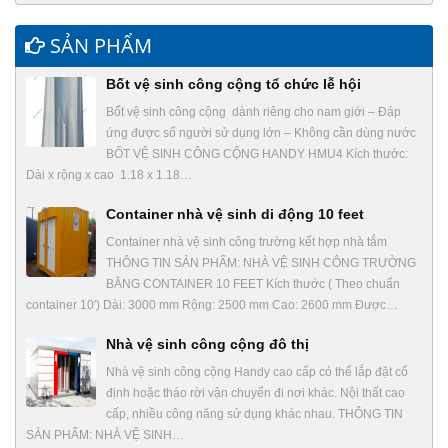
SẢN PHẨM
Bốt vệ sinh công cộng tổ chức lễ hội
Bốt vệ sinh công cộng dành riêng cho nam giới – Đáp
ứng được số người sử dụng lớn – Không cần dùng nước
BỐT VỆ SINH CÔNG CỘNG HANDY HMU4 Kích thước:
Dài x rộng x cao 1.18 x 1.18…
Container nhà vệ sinh di động 10 feet
Container nhà vệ sinh công trường kết hợp nhà tắm
THÔNG TIN SẢN PHẨM: NHÀ VỆ SINH CÔNG TRƯỜNG
BẰNG CONTAINER 10 FEET Kích thước ( Theo chuẩn
container 10′) Dài: 3000 mm Rộng: 2500 mm Cao: 2600 mm Được…
Nhà vệ sinh công cộng đô thị
Nhà vệ sinh công cộng Handy cao cấp có thể lắp đặt cố
định hoặc tháo rời vận chuyển đi nơi khác. Nội thất cao
cấp, nhiều công năng sử dụng khác nhau. THÔNG TIN
SẢN PHẨM: NHÀ VỆ SINH…