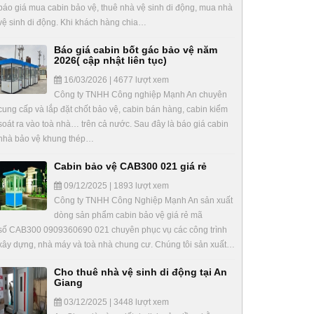
báo giá mua cabin bảo vệ, thuê nhà vệ sinh di động, mua nhà
vệ sinh di động. Khi khách hàng chia…
Báo giá cabin bốt gác bảo vệ năm
2026( cập nhật liên tục)
16/03/2026 | 4677 lượt xem
Công ty TNHH Công nghiệp Mạnh An chuyên
cung cấp và lắp đặt chốt bảo vệ, cabin bán hàng, cabin kiểm
soát ra vào toà nhà… trên cả nước. Sau đây là báo giá cabin
nhà bảo vệ khung thép…
Cabin bảo vệ CAB300 021 giá rẻ
09/12/2025 | 1893 lượt xem
Công ty TNHH Công Nghiệp Mạnh An sản xuất
dòng sản phẩm cabin bảo vệ giá rẻ mã
số CAB300 0909360690 021 chuyên phục vụ các công trình
xây dựng, nhà máy và toà nhà chung cư. Chúng tôi sản xuất…
Cho thuê nhà vệ sinh di động tại An
Giang
03/12/2025 | 3448 lượt xem