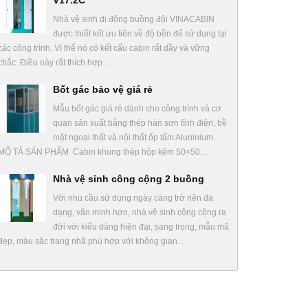
V17.2C
Nhà vệ sinh di động buồng đôi VINACABIN
được thiết kết ưu tiên về độ bền để sử dụng tại
các công trình. Vì thế nó có kết cấu cabin rất dầy và vững
chắc. Điều này rất thích hợp…
Bốt gác bảo vệ giá rẻ
Mẫu bốt gác giá rẻ dành cho công trình và cơ
quan sản xuất bằng thép hàn sơn tĩnh điện, bề
mặt ngoại thất và nội thất ốp tấm Aluninium.
MÔ TẢ SẢN PHẨM Cabin khung thép hộp kẽm 50×50…
Nhà vệ sinh công cộng 2 buồng
Với nhu cầu sử dụng ngày càng trở nên đa
dạng, văn minh hơn, nhà vệ sinh công cộng ra
đời với kiểu dáng hiện đại, sang trọng, mẫu mã
đẹp, màu săc trang nhã phù hợp với không gian…