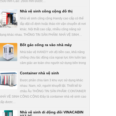
2500 mm Cao: 2600 mm Được…
Nhà vệ sinh công cộng đô thị
Nhà vệ sinh công cộng Handy cao cấp có thể
lắp đặt cố định hoặc tháo rời vận chuyển đi nơi
khác. Nội thất cao cấp, nhiều công năng sử
dụng khác nhau. THÔNG TIN SẢN PHẨM: NHÀ VỆ SINH…
Bốt gác cổng ra vào nhà máy
Nhà bảo vệ HANDY với độ bền cao, khả năng
chống chịu tác động của ngoại lực lớn luôn tạo
cảm giác an toàn cho người sử dụng bên trong
Container nhà vệ sinh
Được phân chia làm 3 khu vực sử dụng khác
nhau: Nam, nữ, người khuyết tật. Thiết kế từ
châu Âu THÔNG TIN SẢN PHẨM: CONTAINER
NHÀ VỆ SINH CÔNG CỘNG Đây là container nhà vệ sinh cao
cấp được…
Nhà vệ sinh di động đôi VINACABIN