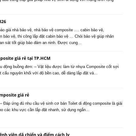
326
áo giá nhà bảo vệ, nhà bảo vệ composite …. cabin bảo vệ,
n bảo vệ, thi công lắp đặt cabin bảo vệ … Chòi bảo vệ giúp nhân
uan sát tốt giúp bảo đảm an ninh. Được cung…
osite giá rẻ tại TP.HCM
u động buồng đơn: – Vật liệu được làm từ nhựa Composite cốt sợi
ết cấu nguyên khối với độ bền cao, dễ dàng lắp đặt và…
omposite giá rẻ
ẻ – Đáp ứng đủ nhu cầu vệ sinh cơ bản Toilet di động composite là giải
cho các khu vực cần lắp đặt nhanh, sử dụng ngắn…
ệnh viện dã chiến và điểm cách ly