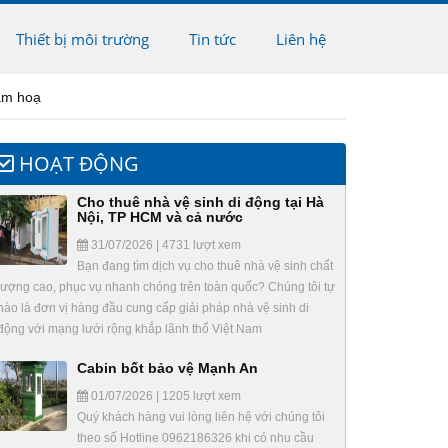
Thiết bị môi trường
Tin tức
Liên hệ
hảm hoạ
HOẠT ĐỘNG
Cho thuê nhà vệ sinh di động tại Hà
Nội, TP HCM và cả nước
31/07/2026 | 4731 lượt xem
Bạn đang tìm dịch vụ cho thuê nhà vệ sinh chất
lượng cao, phục vụ nhanh chóng trên toàn quốc? Chúng tôi tự
hào là đơn vị hàng đầu cung cấp giải pháp nhà vệ sinh di
động với mạng lưới rộng khắp lãnh thổ Việt Nam
Cabin bốt bảo vệ Mạnh An
01/07/2026 | 1205 lượt xem
Quý khách hàng vui lòng liên hệ với chúng tôi
theo số Hotline 0962186326 khi có nhu cầu