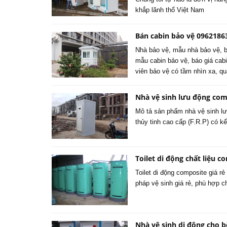
khắp lãnh thổ Việt Nam
Bán cabin bảo vệ 0962186
Nhà bảo vệ, mẫu nhà bảo vệ, b
mẫu cabin bảo vệ, báo giá cabi
viên bảo vệ có tầm nhìn xa, q
Nhà vệ sinh lưu động comp
Mô tả sản phẩm nhà vệ sinh lư
thủy tinh cao cấp (F.R.P) có k
Toilet di động chất liệu c
Toilet di động composite giá r
pháp vệ sinh giá rẻ, phù hợp 
Nhà vệ sinh di động cho b