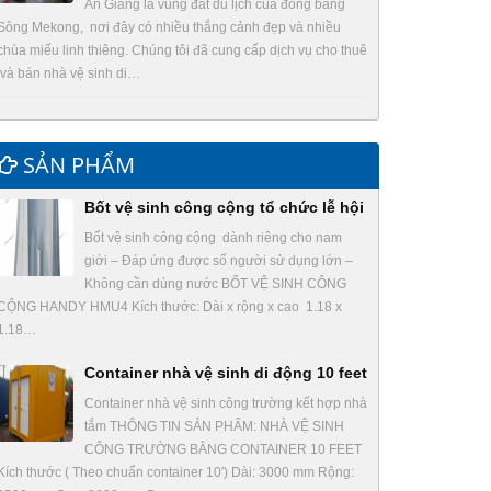
An Giang là vùng đất du lịch của đồng bằng
Sông Mekong, nơi đây có nhiều thắng cảnh đẹp và nhiều
chùa miếu linh thiêng. Chúng tôi đã cung cấp dịch vụ cho thuê
và bán nhà vệ sinh di…
SẢN PHẨM
Bốt vệ sinh công cộng tổ chức lễ hội
Bốt vệ sinh công cộng dành riêng cho nam
giới – Đáp ứng được số người sử dụng lớn –
Không cần dùng nước BỐT VỆ SINH CÔNG
CỘNG HANDY HMU4 Kích thước: Dài x rộng x cao 1.18 x
1.18…
Container nhà vệ sinh di động 10 feet
Container nhà vệ sinh công trường kết hợp nhà
tắm THÔNG TIN SẢN PHẨM: NHÀ VỆ SINH
CÔNG TRƯỜNG BẰNG CONTAINER 10 FEET
Kích thước ( Theo chuẩn container 10′) Dài: 3000 mm Rộng: