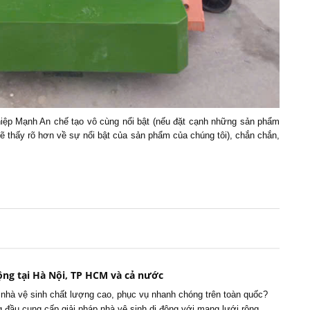
iệp Mạnh An chế tạo vô cùng nổi bật (nếu đặt cạnh những sản phẩm
 thấy rõ hơn về sự nổi bật của sản phẩm của chúng tôi), chắn chắn,
ộng tại Hà Nội, TP HCM và cả nước
 nhà vệ sinh chất lượng cao, phục vụ nhanh chóng trên toàn quốc?
g đầu cung cấp giải pháp nhà vệ sinh di động với mạng lưới rộng