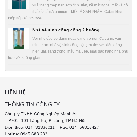
xuất bằng thép hàn sơn tĩnh điện, bề mặt ngoại thất và nội
thất ốp tấm Aluninium. MÔ TẢ SẢN PHẨM Cabin khung
thép hộp kẽm 50×50…
Nhà vệ sinh công cộng 2 buồng
Với nhu cầu sử dụng ngày càng trở nên đa dạng, văn
minh hơn, nhà vệ sinh công cộng ra đời với kiểu dáng
hiện đại, sang trọng, mẫu mã đẹp, màu săc trang nhã phù
hợp với không gian…
LIÊN HỆ
THÔNG TIN CÔNG TY
Công ty TNHH Công Nghiệp Mạnh An
– P701- 101 Láng Hạ, P. Láng, TP Hà Nội
Điện thoại 024- 32336011 – Fax: 024- 66815427
Hotline: 0945.683.282