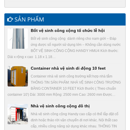
SẢN PHẨM
Bốt vệ sinh công cộng tổ chức lễ hội
Bốt vệ sinh công cộng dành riêng cho nam giới – Đáp
ứng được số người sử dụng lớn – Không cần dùng nước
BỐT VỆ SINH CÔNG CỘNG HANDY HMU4 Kích thước:
Dài x rộng x cao 1.18 x 1.18…
Container nhà vệ sinh di động 10 feet
Container nhà vệ sinh công trường kết hợp nhà tắm
THÔNG TIN SẢN PHẨM: NHÀ VỆ SINH CÔNG TRƯỜNG
BẰNG CONTAINER 10 FEET Kích thước ( Theo chuẩn
container 10′) Dài: 3000 mm Rộng: 2500 mm Cao: 2600 mm Được…
Nhà vệ sinh công cộng đô thị
Nhà vệ sinh công cộng Handy cao cấp có thể lắp đặt cố
định hoặc tháo rời vận chuyển đi nơi khác. Nội thất cao
cấp, nhiều công năng sử dụng khác nhau. THÔNG TIN