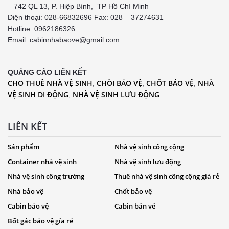
– 742 QL 13, P. Hiệp Bình, TP Hồ Chí Minh
Điện thoại: 028-66832696 Fax: 028 – 37274631
Hotline:
0962186326
Email: cabinnhabaove@gmail.com
QUẢNG CÁO LIÊN KẾT
CHO THUÊ NHÀ VỆ SINH
CHÒI BẢO VỆ
CHỐT BẢO VỆ
NHÀ
,
,
,
VỆ SINH DI ĐỘNG
NHÀ VỆ SINH LƯU ĐỘNG
,
LIÊN KẾT
Sản phẩm
Nhà vệ sinh công cộng
Container nhà vệ sinh
Nhà vệ sinh lưu động
Nhà vệ sinh công trường
Thuê nhà vệ sinh công cộng giá rẻ
Nhà bảo vệ
Chốt bảo vệ
Cabin bảo vệ
Cabin bán vé
Bốt gác bảo vệ gía rẻ