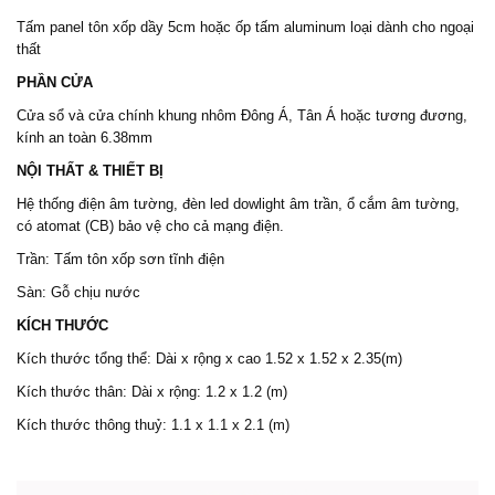
Tấm panel tôn xốp dầy 5cm hoặc ốp tấm aluminum loại dành cho ngoại
thất
PHẦN CỬA
Cửa sổ và cửa chính khung nhôm Đông Á, Tân Á hoặc tương đương,
kính an toàn 6.38mm
NỘI THẤT & THIẾT BỊ
Hệ thống điện âm tường, đèn led dowlight âm trần, ổ cắm âm tường,
có atomat (CB) bảo vệ cho cả mạng điện.
Trần: Tấm tôn xốp sơn tĩnh điện
Sàn: Gỗ chịu nước
KÍCH THƯỚC
Kích thước tổng thể: Dài x rộng x cao 1.52 x 1.52 x 2.35(m)
Kích thước thân: Dài x rộng: 1.2 x 1.2 (m)
Kích thước thông thuỷ: 1.1 x 1.1 x 2.1 (m)