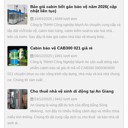
Báo giá cabin bốt gác bảo vệ năm 2026( cập
nhật liên tục)
16/03/2026 | 4669 lượt xem
Công ty TNHH Công nghiệp Mạnh An chuyên cung cấp và
lắp đặt chốt bảo vệ, cabin bán hàng, cabin kiểm soát ra vào toà nhà…
trên cả nước. Sau đây là báo giá cabin nhà bảo vệ khung thép…
Cabin bảo vệ CAB300 021 giá rẻ
09/12/2025 | 1891 lượt xem
Công ty TNHH Công Nghiệp Mạnh An sản xuất dòng sản
phẩm cabin bảo vệ giá rẻ mã số CAB300 0909360690
021 chuyên phục vụ các công trình xây dựng, nhà máy và toà nhà chung
cư. Chúng tôi sản xuất…
Cho thuê nhà vệ sinh di động tại An Giang
03/12/2025 | 3442 lượt xem
An Giang là vùng đất du lịch của đồng bằng Sông
Mekong, nơi đây có nhiều thắng cảnh đẹp và nhiều chùa
miếu linh thiêng. Chúng tôi đã cung cấp dịch vụ cho thuê và bán nhà vệ
sinh di…