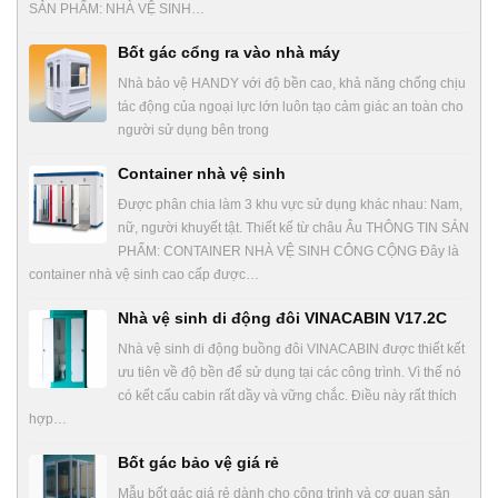
SẢN PHẨM: NHÀ VỆ SINH…
Bốt gác cổng ra vào nhà máy
Nhà bảo vệ HANDY với độ bền cao, khả năng chống chịu
tác động của ngoại lực lớn luôn tạo cảm giác an toàn cho
người sử dụng bên trong
Container nhà vệ sinh
Được phân chia làm 3 khu vực sử dụng khác nhau: Nam,
nữ, người khuyết tật. Thiết kế từ châu Âu THÔNG TIN SẢN
PHẨM: CONTAINER NHÀ VỆ SINH CÔNG CỘNG Đây là
container nhà vệ sinh cao cấp được…
Nhà vệ sinh di động đôi VINACABIN V17.2C
Nhà vệ sinh di động buồng đôi VINACABIN được thiết kết
ưu tiên về độ bền để sử dụng tại các công trình. Vì thế nó
có kết cấu cabin rất dầy và vững chắc. Điều này rất thích
hợp…
Bốt gác bảo vệ giá rẻ
Mẫu bốt gác giá rẻ dành cho công trình và cơ quan sản