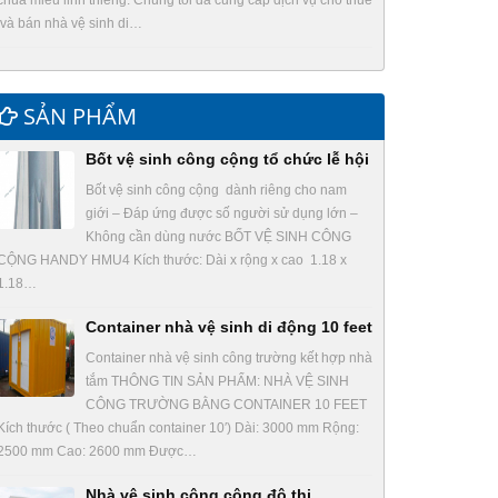
chùa miếu linh thiêng. Chúng tôi đã cung cấp dịch vụ cho thuê
và bán nhà vệ sinh di…
SẢN PHẨM
Bốt vệ sinh công cộng tổ chức lễ hội
Bốt vệ sinh công cộng dành riêng cho nam
giới – Đáp ứng được số người sử dụng lớn –
Không cần dùng nước BỐT VỆ SINH CÔNG
CỘNG HANDY HMU4 Kích thước: Dài x rộng x cao 1.18 x
1.18…
Container nhà vệ sinh di động 10 feet
Container nhà vệ sinh công trường kết hợp nhà
tắm THÔNG TIN SẢN PHẨM: NHÀ VỆ SINH
CÔNG TRƯỜNG BẰNG CONTAINER 10 FEET
Kích thước ( Theo chuẩn container 10′) Dài: 3000 mm Rộng:
2500 mm Cao: 2600 mm Được…
Nhà vệ sinh công cộng đô thị