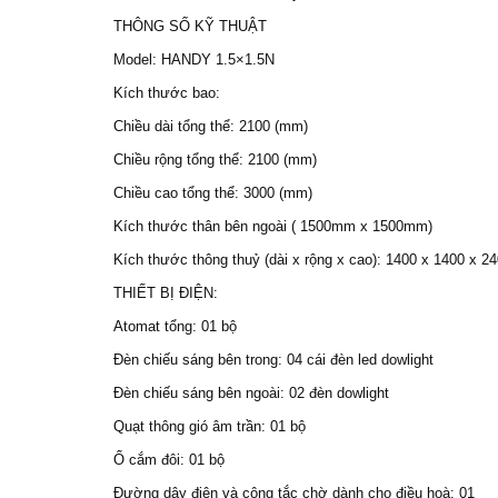
THÔNG SỐ KỸ THUẬT
Model: HANDY 1.5×1.5N
Kích thước bao:
Chiều dài tổng thể: 2100 (mm)
Chiều rộng tổng thể: 2100 (mm)
Chiều cao tổng thể: 3000 (mm)
Kích thước thân bên ngoài ( 1500mm x 1500mm)
Kích thước thông thuỷ (dài x rộng x cao): 1400 x 1400 x 2
THIẾT BỊ ĐIỆN:
Atomat tổng: 01 bộ
Đèn chiếu sáng bên trong: 04 cái đèn led dowlight
Đèn chiếu sáng bên ngoài: 02 đèn dowlight
Quạt thông gió âm trần: 01 bộ
Ổ cắm đôi: 01 bộ
Đường dây điện và công tắc chờ dành cho điều hoà: 01