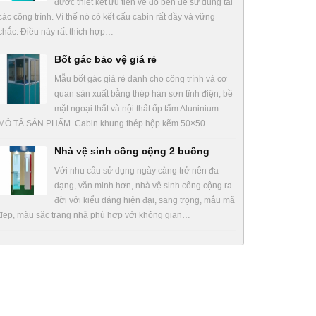
được thiết kết ưu tiên về độ bền để sử dụng tại
các công trình. Vì thế nó có kết cấu cabin rất dầy và vững
chắc. Điều này rất thích hợp…
Bốt gác bảo vệ giá rẻ
Mẫu bốt gác giá rẻ dành cho công trình và cơ
quan sản xuất bằng thép hàn sơn tĩnh điện, bề
mặt ngoại thất và nội thất ốp tấm Aluninium.
MÔ TẢ SẢN PHẨM Cabin khung thép hộp kẽm 50×50…
Nhà vệ sinh công cộng 2 buồng
Với nhu cầu sử dụng ngày càng trở nên đa
dạng, văn minh hơn, nhà vệ sinh công cộng ra
đời với kiểu dáng hiện đại, sang trọng, mẫu mã
đẹp, màu săc trang nhã phù hợp với không gian…