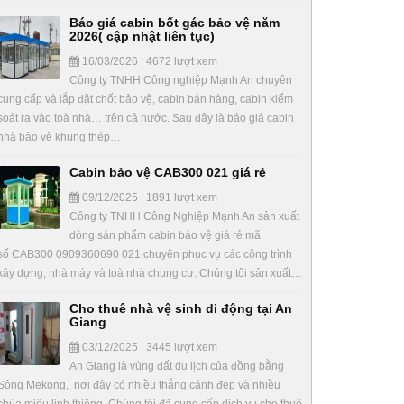
Báo giá cabin bốt gác bảo vệ năm
2026( cập nhật liên tục)
16/03/2026 | 4672 lượt xem
Công ty TNHH Công nghiệp Mạnh An chuyên
cung cấp và lắp đặt chốt bảo vệ, cabin bán hàng, cabin kiểm
soát ra vào toà nhà… trên cả nước. Sau đây là báo giá cabin
nhà bảo vệ khung thép…
Cabin bảo vệ CAB300 021 giá rẻ
09/12/2025 | 1891 lượt xem
Công ty TNHH Công Nghiệp Mạnh An sản xuất
dòng sản phẩm cabin bảo vệ giá rẻ mã
số CAB300 0909360690 021 chuyên phục vụ các công trình
xây dựng, nhà máy và toà nhà chung cư. Chúng tôi sản xuất…
Cho thuê nhà vệ sinh di động tại An
Giang
03/12/2025 | 3445 lượt xem
An Giang là vùng đất du lịch của đồng bằng
Sông Mekong, nơi đây có nhiều thắng cảnh đẹp và nhiều