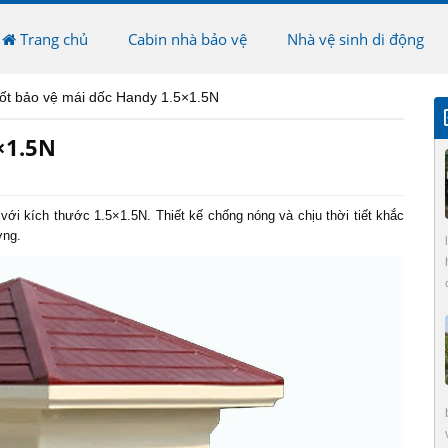
Trang chủ
Cabin nhà bảo vệ
Nhà vệ sinh di động
ốt bảo vệ mái dốc Handy 1.5×1.5N
×1.5N
i kích thước 1.5×1.5N. Thiết kế chống nóng và chịu thời tiết khắc
ờng.