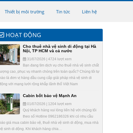
Thiết bị môi trường
Tin tức
Liên hệ
HOẠT ĐỘNG
Cho thuê nhà vệ sinh di động tại Hà
Nội, TP HCM và cả nước
31/07/2026 | 4724 lượt xem
Bạn đang tìm dịch vụ cho thuê nhà vệ sinh chất
lượng cao, phục vụ nhanh chóng trên toàn quốc? Chúng tôi tự
hào là đơn vị hàng đầu cung cấp giải pháp nhà vệ sinh di
động với mạng lưới rộng khắp lãnh thổ Việt Nam
Cabin bốt bảo vệ Mạnh An
01/07/2026 | 1204 lượt xem
Quý khách hàng vui lòng liên hệ với chúng tôi
theo số Hotline 0962186326 khi có nhu cầu
báo giá mua cabin bảo vệ, thuê nhà vệ sinh di động, mua nhà
vệ sinh di động. Khi khách hàng chia…