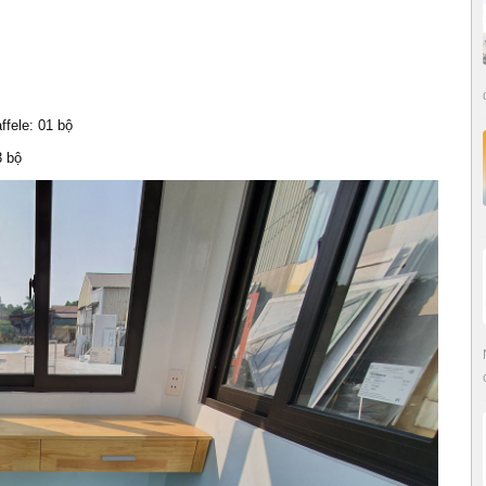
ffele: 01 bộ
3 bộ