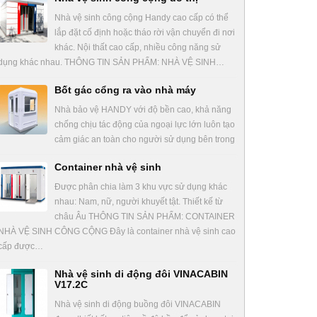
Nhà vệ sinh công cộng Handy cao cấp có thể
lắp đặt cố định hoặc tháo rời vận chuyển đi nơi
khác. Nội thất cao cấp, nhiều công năng sử
dụng khác nhau. THÔNG TIN SẢN PHẨM: NHÀ VỆ SINH…
Bốt gác cổng ra vào nhà máy
Nhà bảo vệ HANDY với độ bền cao, khả năng
chống chịu tác động của ngoại lực lớn luôn tạo
cảm giác an toàn cho người sử dụng bên trong
Container nhà vệ sinh
Được phân chia làm 3 khu vực sử dụng khác
nhau: Nam, nữ, người khuyết tật. Thiết kế từ
châu Âu THÔNG TIN SẢN PHẨM: CONTAINER
NHÀ VỆ SINH CÔNG CỘNG Đây là container nhà vệ sinh cao
cấp được…
Nhà vệ sinh di động đôi VINACABIN
V17.2C
Nhà vệ sinh di động buồng đôi VINACABIN