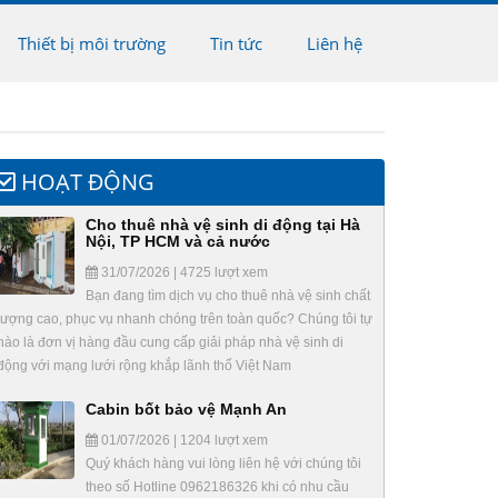
Thiết bị môi trường
Tin tức
Liên hệ
HOẠT ĐỘNG
Cho thuê nhà vệ sinh di động tại Hà
Nội, TP HCM và cả nước
31/07/2026 | 4725 lượt xem
Bạn đang tìm dịch vụ cho thuê nhà vệ sinh chất
lượng cao, phục vụ nhanh chóng trên toàn quốc? Chúng tôi tự
hào là đơn vị hàng đầu cung cấp giải pháp nhà vệ sinh di
động với mạng lưới rộng khắp lãnh thổ Việt Nam
Cabin bốt bảo vệ Mạnh An
01/07/2026 | 1204 lượt xem
Quý khách hàng vui lòng liên hệ với chúng tôi
theo số Hotline 0962186326 khi có nhu cầu