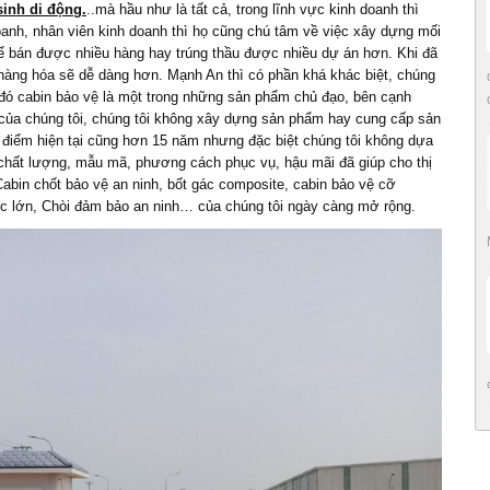
sinh di động.
..mà hầu như là tất cả, trong lĩnh vực kinh doanh thì
anh, nhân viên kinh doanh thì họ cũng chú tâm về việc xây dựng mối
hể bán được nhiều hàng hay trúng thầu được nhiều dự án hơn. Khi đã
 hàng hóa sẽ dễ dàng hơn. Mạnh An thì có phần khá khác biệt, chúng
 đó cabin bảo vệ là một trong những sản phẩm chủ đạo, bên cạnh
của chúng tôi, chúng tôi không xây dựng sản phẩm hay cung cấp sản
điểm hiện tại cũng hơn 15 năm nhưng đặc biệt chúng tôi không dựa
 chất lượng, mẫu mã, phương cách phục vụ, hậu mãi đã giúp cho thị
abin chốt bảo vệ an ninh, bốt gác composite, cabin bảo vệ cỡ
ớc lớn, Chòi đảm bảo an ninh… của chúng tôi ngày càng mở rộng.