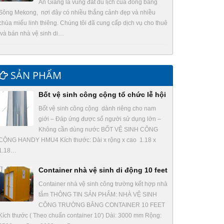
An Giang là vùng đất du lịch của đồng bằng
Sông Mekong, nơi đây có nhiều thắng cảnh đẹp và nhiều
chùa miếu linh thiêng. Chúng tôi đã cung cấp dịch vụ cho thuê
và bán nhà vệ sinh di…
SẢN PHẨM
Bốt vệ sinh công cộng tổ chức lễ hội
Bốt vệ sinh công cộng dành riêng cho nam
giới – Đáp ứng được số người sử dụng lớn –
Không cần dùng nước BỐT VỆ SINH CÔNG
CỘNG HANDY HMU4 Kích thước: Dài x rộng x cao 1.18 x
1.18…
Container nhà vệ sinh di động 10 feet
Container nhà vệ sinh công trường kết hợp nhà
tắm THÔNG TIN SẢN PHẨM: NHÀ VỆ SINH
CÔNG TRƯỜNG BẰNG CONTAINER 10 FEET
Kích thước ( Theo chuẩn container 10′) Dài: 3000 mm Rộng: