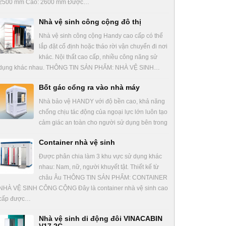
2500 mm Cao: 2600 mm Được…
Nhà vệ sinh công cộng đô thị
Nhà vệ sinh công cộng Handy cao cấp có thể
lắp đặt cố định hoặc tháo rời vận chuyển đi nơi
khác. Nội thất cao cấp, nhiều công năng sử
dụng khác nhau. THÔNG TIN SẢN PHẨM: NHÀ VỆ SINH…
Bốt gác cổng ra vào nhà máy
Nhà bảo vệ HANDY với độ bền cao, khả năng
chống chịu tác động của ngoại lực lớn luôn tạo
cảm giác an toàn cho người sử dụng bên trong
Container nhà vệ sinh
Được phân chia làm 3 khu vực sử dụng khác
nhau: Nam, nữ, người khuyết tật. Thiết kế từ
châu Âu THÔNG TIN SẢN PHẨM: CONTAINER
NHÀ VỆ SINH CÔNG CỘNG Đây là container nhà vệ sinh cao
cấp được…
Nhà vệ sinh di động đôi VINACABIN