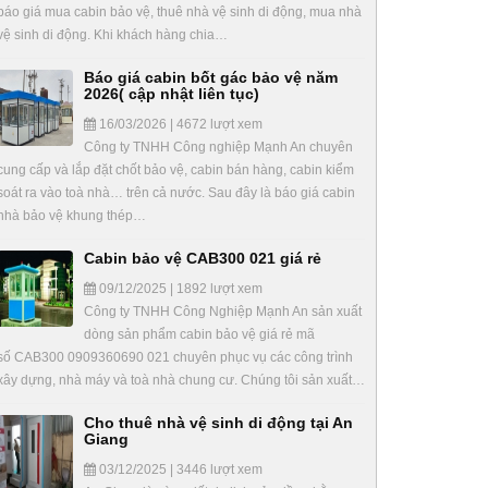
báo giá mua cabin bảo vệ, thuê nhà vệ sinh di động, mua nhà
vệ sinh di động. Khi khách hàng chia…
Báo giá cabin bốt gác bảo vệ năm
2026( cập nhật liên tục)
16/03/2026 | 4672 lượt xem
Công ty TNHH Công nghiệp Mạnh An chuyên
cung cấp và lắp đặt chốt bảo vệ, cabin bán hàng, cabin kiểm
soát ra vào toà nhà… trên cả nước. Sau đây là báo giá cabin
nhà bảo vệ khung thép…
Cabin bảo vệ CAB300 021 giá rẻ
09/12/2025 | 1892 lượt xem
Công ty TNHH Công Nghiệp Mạnh An sản xuất
dòng sản phẩm cabin bảo vệ giá rẻ mã
số CAB300 0909360690 021 chuyên phục vụ các công trình
xây dựng, nhà máy và toà nhà chung cư. Chúng tôi sản xuất…
Cho thuê nhà vệ sinh di động tại An
Giang
03/12/2025 | 3446 lượt xem