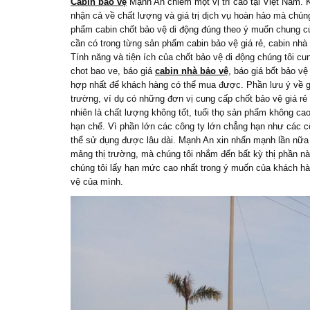
Cabin bảo vệ
Mạnh An chiếm một vị trí cao tại Việt Nam. K
nhận cả về chất lượng và giá trị dịch vụ hoàn hảo mà chúng
phẩm cabin chốt bảo vệ di động đúng theo ý muốn chung của
cần có trong từng sản phẩm cabin bảo vệ giá rẻ, cabin nh
Tính năng và tiện ích của chốt bảo vệ di động chúng tôi c
chot bao ve, báo giá
cabin nhà bảo vệ
, báo giá bốt bảo v
hợp nhất để khách hàng có thể mua được. Phần lưu ý về gi
trường, ví dụ có những đơn vị cung cấp chốt bảo vệ giá rẻ
nhiên là chất lượng không tốt, tuổi thọ sản phẩm không ca
hạn chế. Vì phần lớn các công ty lớn chẳng hạn như các cô
thể sử dụng được lâu dài. Mạnh An xin nhấn mạnh lần nữa 
mảng thị trường, mà chúng tôi nhắm đến bất kỳ thị phần n
chúng tôi lấy hạn mức cao nhất trong ý muốn của khách hàn
vệ của mình.