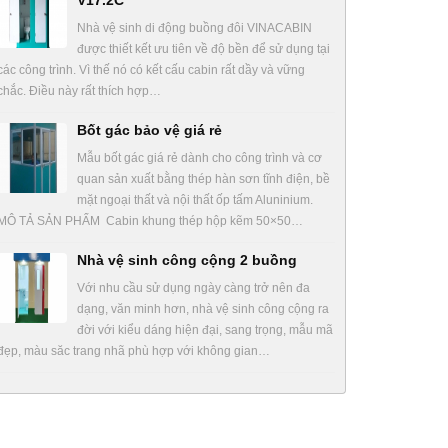
V17.2C
Nhà vệ sinh di động buồng đôi VINACABIN
được thiết kết ưu tiên về độ bền để sử dụng tại
các công trình. Vì thế nó có kết cấu cabin rất dầy và vững
chắc. Điều này rất thích hợp…
Bốt gác bảo vệ giá rẻ
Mẫu bốt gác giá rẻ dành cho công trình và cơ
quan sản xuất bằng thép hàn sơn tĩnh điện, bề
mặt ngoại thất và nội thất ốp tấm Aluninium.
MÔ TẢ SẢN PHẨM Cabin khung thép hộp kẽm 50×50…
Nhà vệ sinh công cộng 2 buồng
Với nhu cầu sử dụng ngày càng trở nên đa
dạng, văn minh hơn, nhà vệ sinh công cộng ra
đời với kiểu dáng hiện đại, sang trọng, mẫu mã
đẹp, màu săc trang nhã phù hợp với không gian…