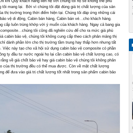
hi khi Quý khách hàng liên hệ với chúng tôi họ sẽ không thể phủ
 tôi mang lại. Bởi vì chúng tôi đặt đúng giá trị chất lượng của sản
 thị trường trong thời điểm hiện tại. Chúng tôi đáp ứng những cái
à bảo vệ di động, Cabin bán hàng, Cabin bán vé…cho khách hàng.
ung cấp luôn trùng khớp với ý muốn của khách hàng. Ngay cả bang gia
ệ composite…chúng tôi cũng đã nghiên cứu để cho ra mức giá phù
á cabin bảo vệ, chúng tôi không cung cấp theo cách phân mảng thị
 chỉ dành phần lớn cho thị trường tầm trung hay thấp hơn nhưng tất
o. Việc này tạo cho xã hội sử dụng cabin bảo vệ composite có phần
ng ty đầu tư nước ngoài họ lại cần cabin bảo vệ chất lượng cao, có
rằng về giá chốt bảo vệ hay giá cabin bảo vệ chúng tôi không phân
ào của thị trường đều có thể mua được. Còn về mặt chất lượng
g để đưa vào giá trị chất lượng tốt nhất trong sản phẩm cabin bảo