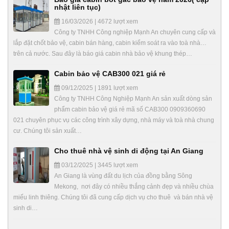
nhật liên tục)
16/03/2026 | 4672 lượt xem
Công ty TNHH Công nghiệp Mạnh An chuyên cung cấp và
lắp đặt chốt bảo vệ, cabin bán hàng, cabin kiểm soát ra vào toà nhà…
trên cả nước. Sau đây là báo giá cabin nhà bảo vệ khung thép…
Cabin bảo vệ CAB300 021 giá rẻ
09/12/2025 | 1891 lượt xem
Công ty TNHH Công Nghiệp Mạnh An sản xuất dòng sản
phẩm cabin bảo vệ giá rẻ mã số CAB300 0909360690
021 chuyên phục vụ các công trình xây dựng, nhà máy và toà nhà chung
cư. Chúng tôi sản xuất…
Cho thuê nhà vệ sinh di động tại An Giang
03/12/2025 | 3445 lượt xem
An Giang là vùng đất du lịch của đồng bằng Sông
Mekong, nơi đây có nhiều thắng cảnh đẹp và nhiều chùa
miếu linh thiêng. Chúng tôi đã cung cấp dịch vụ cho thuê và bán nhà vệ
sinh di…