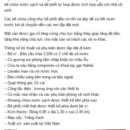
bể chứa nước sạch và bể phốt tự hoại được tích hợp sẵn với nhà vệ
sinh
Các bể chứa cũng như bể phốt đều có rốn xả đáy để xả hết nước
trước khi di chuyển đến các nơi lắp đặt mới.
Mặt sàn được gia cố tăng cứng chịu lực bằng thép giúp tăng độ bền,
tăng khả năng chịu lực cho mặt sàn và trách các rủi ro khác.
Thông số kỹ thuật và phụ kiện được lắp đặt đi kèm
– Bệ xí : Bàn cầu Inax C108 có 2 chế độ xả nước
– Có gương soi phòng tắm nhập khẩu từ châu Âu
– Cửa ra vào bằng composite có khoá tay gạt Hafele
– Lavabo Inax và vòi nước inox
– Đèn chiếu sáng bên trong và bên ngoài
– Quạt thông gió: 01 cái
– Công tắc điện : tương ứng với các thiết bị
– Có mắc treo khăn và các phụ kiện phòng vệ sinh khác
– Khoang chứa nước sạch được thiết kế liền phía sau
– Bể phốt chất thải được thiết kế phía dưới bệ xí
– Kích thước: Rộng 0,95 x dài 1,30 x cao 2,45 (m)
– Màu sắc: Trắng-Xanh
– Xuất xứ: sản xuất tại Việt Nam