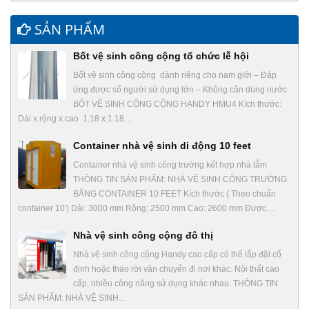
SẢN PHẨM
Bốt vệ sinh công cộng tổ chức lễ hội
Bốt vệ sinh công cộng dành riêng cho nam giới – Đáp
ứng được số người sử dụng lớn – Không cần dùng nước
BỐT VỆ SINH CÔNG CỘNG HANDY HMU4 Kích thước:
Dài x rộng x cao 1.18 x 1.18…
Container nhà vệ sinh di động 10 feet
Container nhà vệ sinh công trường kết hợp nhà tắm
THÔNG TIN SẢN PHẨM: NHÀ VỆ SINH CÔNG TRƯỜNG
BẰNG CONTAINER 10 FEET Kích thước ( Theo chuẩn
container 10′) Dài: 3000 mm Rộng: 2500 mm Cao: 2600 mm Được…
Nhà vệ sinh công cộng đô thị
Nhà vệ sinh công cộng Handy cao cấp có thể lắp đặt cố
định hoặc tháo rời vận chuyển đi nơi khác. Nội thất cao
cấp, nhiều công năng sử dụng khác nhau. THÔNG TIN
SẢN PHẨM: NHÀ VỆ SINH…