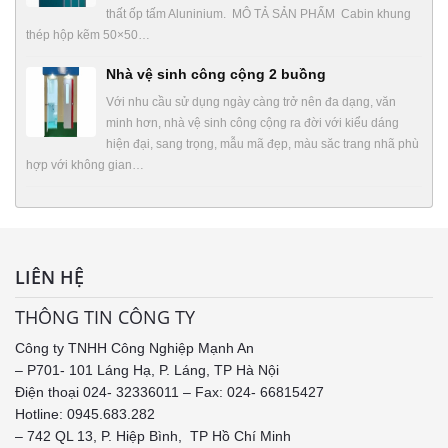
thất ốp tấm Aluninium. MÔ TẢ SẢN PHẨM Cabin khung
thép hộp kẽm 50×50…
Nhà vệ sinh công cộng 2 buồng
Với nhu cầu sử dụng ngày càng trở nên đa dạng, văn
minh hơn, nhà vệ sinh công cộng ra đời với kiểu dáng
hiện đại, sang trọng, mẫu mã đẹp, màu săc trang nhã phù
hợp với không gian…
LIÊN HỆ
THÔNG TIN CÔNG TY
Công ty TNHH Công Nghiệp Mạnh An
– P701- 101 Láng Hạ, P. Láng, TP Hà Nội
Điện thoại 024- 32336011 – Fax: 024- 66815427
Hotline: 0945.683.282
– 742 QL 13, P. Hiệp Bình, TP Hồ Chí Minh