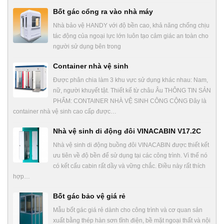
Bốt gác cổng ra vào nhà máy
Nhà bảo vệ HANDY với độ bền cao, khả năng chống chịu
tác động của ngoại lực lớn luôn tạo cảm giác an toàn cho
người sử dụng bên trong
Container nhà vệ sinh
Được phân chia làm 3 khu vực sử dụng khác nhau: Nam,
nữ, người khuyết tật. Thiết kế từ châu Âu THÔNG TIN SẢN
PHẨM: CONTAINER NHÀ VỆ SINH CÔNG CỘNG Đây là
container nhà vệ sinh cao cấp được…
Nhà vệ sinh di động đôi VINACABIN V17.2C
Nhà vệ sinh di động buồng đôi VINACABIN được thiết kết
ưu tiên về độ bền để sử dụng tại các công trình. Vì thế nó
có kết cấu cabin rất dầy và vững chắc. Điều này rất thích
hợp…
Bốt gác bảo vệ giá rẻ
Mẫu bốt gác giá rẻ dành cho công trình và cơ quan sản
xuất bằng thép hàn sơn tĩnh điện, bề mặt ngoại thất và nội