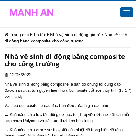
Togg
navi
Trang chủ
Tin tức
Nhà vệ sinh di động giá rẻ
Nhà vệ sinh
di động bằng composite cho công trường
Nhà vệ sinh di động bằng composite
cho công trường
12/06/2022
Nhà vệ sinh di động bằng composite là sản do chúng tôi cung cấp,
được sản xuất từ nguyên liệu nhựa Composite cốt sợi thủy tinh (F.R.P)
bởi Handy.
Vật liệu composite có các đặc tính được đánh giá cao như:
→ Khả năng chịu lực tác động cơ học tốt, ít bị vỡ nứt nhờ kết cấu hỗn
hợp nhựa Polyeste và các sợi thuỷ tinh bên trong.
→ Khả năng chịu được sự thay đổi của nhiệt độ trong biên độ rộng
(nóng, lạnh) tốt, không bắt lửa và chống cháy,