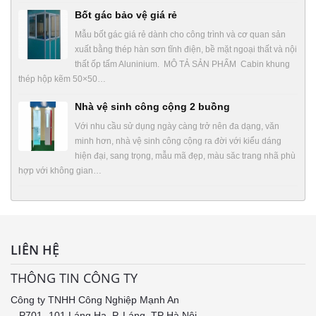
Bốt gác bảo vệ giá rẻ
Mẫu bốt gác giá rẻ dành cho công trình và cơ quan sản
xuất bằng thép hàn sơn tĩnh điện, bề mặt ngoại thất và nội
thất ốp tấm Aluninium. MÔ TẢ SẢN PHẨM Cabin khung
thép hộp kẽm 50×50…
Nhà vệ sinh công cộng 2 buồng
Với nhu cầu sử dụng ngày càng trở nên đa dạng, văn
minh hơn, nhà vệ sinh công cộng ra đời với kiểu dáng
hiện đại, sang trọng, mẫu mã đẹp, màu săc trang nhã phù
hợp với không gian…
LIÊN HỆ
THÔNG TIN CÔNG TY
Công ty TNHH Công Nghiệp Mạnh An
– P701- 101 Láng Hạ, P. Láng, TP Hà Nội