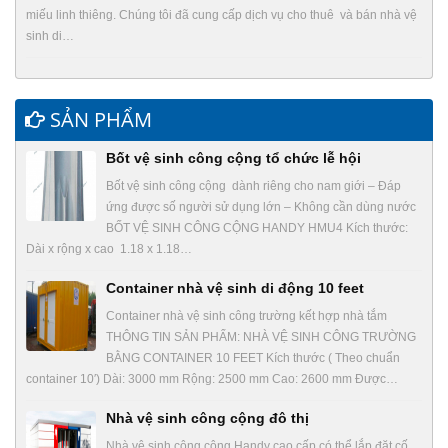
miếu linh thiêng. Chúng tôi đã cung cấp dịch vụ cho thuê và bán nhà vệ
sinh di…
SẢN PHẨM
Bốt vệ sinh công cộng tổ chức lễ hội
Bốt vệ sinh công cộng dành riêng cho nam giới – Đáp
ứng được số người sử dụng lớn – Không cần dùng nước
BỐT VỆ SINH CÔNG CỘNG HANDY HMU4 Kích thước:
Dài x rộng x cao 1.18 x 1.18…
Container nhà vệ sinh di động 10 feet
Container nhà vệ sinh công trường kết hợp nhà tắm
THÔNG TIN SẢN PHẨM: NHÀ VỆ SINH CÔNG TRƯỜNG
BẰNG CONTAINER 10 FEET Kích thước ( Theo chuẩn
container 10′) Dài: 3000 mm Rộng: 2500 mm Cao: 2600 mm Được…
Nhà vệ sinh công cộng đô thị
Nhà vệ sinh công cộng Handy cao cấp có thể lắp đặt cố