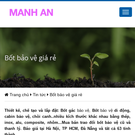
Togg
navi
Bốt bảo vệ giá rẻ
Trang chủ
Tin tức
Bốt bảo vệ giá rẻ
Thiết kế, chế tạo và lắp đặt: Bốt gác
bảo vệ,
Bốt
bảo vệ
di động,
cabin bảo vệ, chòi canh..nhiều kích thước khác nhau bằng thép,
inox, alu, composite, nhôm...Mua bán trao đổi bốt bảo vệ cũ và
thanh lý. Báo giá tại Hà Nội, TP HCM, Đà Nẵng và tất cả 63 tỉnh
thành.