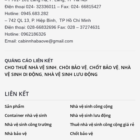
Điện thoại 024- 32336011 – Fax: 024- 66815427
Hotline: 0945.683.282
– 742 QL 13, P. Hiệp Bình, TP Hồ Chí Minh
Điện thoại: 028-66832696 Fax: 028 – 37274631
Hotline:
0962186326
Email: cabinnhabaove@gmail.com
QUẢNG CÁO LIÊN KẾT
CHO THUÊ NHÀ VỆ SINH
CHÒI BẢO VỆ
CHỐT BẢO VỆ
NHÀ
,
,
,
VỆ SINH DI ĐỘNG
NHÀ VỆ SINH LƯU ĐỘNG
,
LIÊN KẾT
Sản phẩm
Nhà vệ sinh công cộng
Container nhà vệ sinh
Nhà vệ sinh lưu động
Nhà vệ sinh công trường
Thuê nhà vệ sinh công cộng giá rẻ
Nhà bảo vệ
Chốt bảo vệ