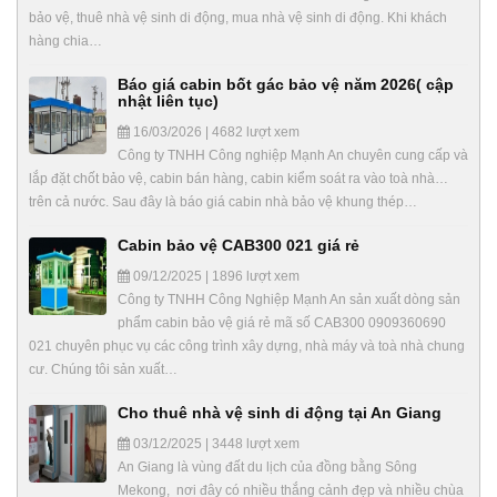
bảo vệ, thuê nhà vệ sinh di động, mua nhà vệ sinh di động. Khi khách
hàng chia…
Báo giá cabin bốt gác bảo vệ năm 2026( cập
nhật liên tục)
16/03/2026 | 4682 lượt xem
Công ty TNHH Công nghiệp Mạnh An chuyên cung cấp và
lắp đặt chốt bảo vệ, cabin bán hàng, cabin kiểm soát ra vào toà nhà…
trên cả nước. Sau đây là báo giá cabin nhà bảo vệ khung thép…
Cabin bảo vệ CAB300 021 giá rẻ
09/12/2025 | 1896 lượt xem
Công ty TNHH Công Nghiệp Mạnh An sản xuất dòng sản
phẩm cabin bảo vệ giá rẻ mã số CAB300 0909360690
021 chuyên phục vụ các công trình xây dựng, nhà máy và toà nhà chung
cư. Chúng tôi sản xuất…
Cho thuê nhà vệ sinh di động tại An Giang
03/12/2025 | 3448 lượt xem
An Giang là vùng đất du lịch của đồng bằng Sông
Mekong, nơi đây có nhiều thắng cảnh đẹp và nhiều chùa