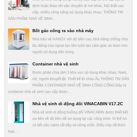
định hoặc tháo rời vận chuyển đi nơi khác. Nội thất cao
cấp, nhiều công năng sử dụng khác nhau. THÔNG TIN
SẢN PHẨM: NHÀ VỆ SINH…
Bốt gác cổng ra vào nhà máy
Nhà bảo vệ HANDY với độ bền cao, khả năng chống chịu
tác động của ngoại lực lớn luôn tạo cảm giác an toàn cho
người sử dụng bên trong
Container nhà vệ sinh
Được phân chia làm 3 khu vực sử dụng khác nhau: Nam,
nữ, người khuyết tật. Thiết kế từ châu Âu THÔNG TIN SẢN
PHẨM: CONTAINER NHÀ VỆ SINH CÔNG CỘNG Đây là
container nhà vệ sinh cao cấp được…
Nhà vệ sinh di động đôi VINACABIN V17.2C
Nhà vệ sinh di động buồng đôi VINACABIN được thiết kết
ưu tiên về độ bền để sử dụng tại các công trình. Vì thế nó
có kết cấu cabin rất dầy và vững chắc. Điều này rất thích
hợp…