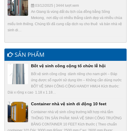
03/12/2025 | 3444 lượt xem
An Giang là vùng đất du lịch của đồng bằng Sông
Mekong, nơi đây có nhiều thắng cảnh đẹp và nhiều chùa
miếu linh thiêng. Chúng tôi đã cung cấp dịch vụ cho thuê và bán nhà vệ
sinh di…
SẢN PHẨM
Bốt vệ sinh công cộng tổ chức lễ hội
Bốt vệ sinh công cộng dành riêng cho nam giới – Đáp
ứng được số người sử dụng lớn – Không cần dùng nước
BỐT VỆ SINH CÔNG CỘNG HANDY HMU4 Kích thước:
Dài x rộng x cao 1.18 x 1.18…
Container nhà vệ sinh di động 10 feet
Container nhà vệ sinh công trường kết hợp nhà tắm
THÔNG TIN SẢN PHẨM: NHÀ VỆ SINH CÔNG TRƯỜNG
BẰNG CONTAINER 10 FEET Kích thước ( Theo chuẩn
container 10′) Dài: 3000 mm Rộng: 2500 mm Cao: 2600 mm Được…