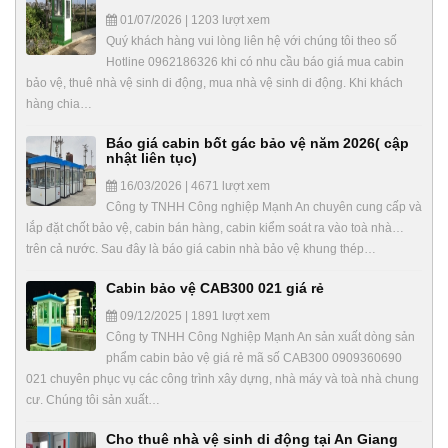
01/07/2026 | 1203 lượt xem
Quý khách hàng vui lòng liên hệ với chúng tôi theo số
Hotline 0962186326 khi có nhu cầu báo giá mua cabin
bảo vệ, thuê nhà vệ sinh di động, mua nhà vệ sinh di động. Khi khách
hàng chia…
Báo giá cabin bốt gác bảo vệ năm 2026( cập
nhật liên tục)
16/03/2026 | 4671 lượt xem
Công ty TNHH Công nghiệp Mạnh An chuyên cung cấp và
lắp đặt chốt bảo vệ, cabin bán hàng, cabin kiểm soát ra vào toà nhà…
trên cả nước. Sau đây là báo giá cabin nhà bảo vệ khung thép…
Cabin bảo vệ CAB300 021 giá rẻ
09/12/2025 | 1891 lượt xem
Công ty TNHH Công Nghiệp Mạnh An sản xuất dòng sản
phẩm cabin bảo vệ giá rẻ mã số CAB300 0909360690
021 chuyên phục vụ các công trình xây dựng, nhà máy và toà nhà chung
cư. Chúng tôi sản xuất…
Cho thuê nhà vệ sinh di động tại An Giang