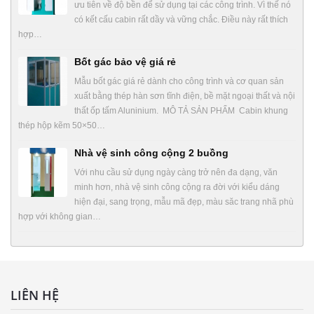
ưu tiên về độ bền để sử dụng tại các công trình. Vì thế nó
có kết cấu cabin rất dầy và vững chắc. Điều này rất thích
hợp…
Bốt gác bảo vệ giá rẻ
Mẫu bốt gác giá rẻ dành cho công trình và cơ quan sản
xuất bằng thép hàn sơn tĩnh điện, bề mặt ngoại thất và nội
thất ốp tấm Aluninium. MÔ TẢ SẢN PHẨM Cabin khung
thép hộp kẽm 50×50…
Nhà vệ sinh công cộng 2 buồng
Với nhu cầu sử dụng ngày càng trở nên đa dạng, văn
minh hơn, nhà vệ sinh công cộng ra đời với kiểu dáng
hiện đại, sang trọng, mẫu mã đẹp, màu săc trang nhã phù
hợp với không gian…
LIÊN HỆ