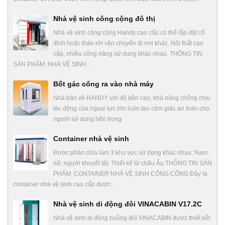
Nhà vệ sinh công cộng đô thị
Nhà vệ sinh công cộng Handy cao cấp có thể lắp đặt cố
định hoặc tháo rời vận chuyển đi nơi khác. Nội thất cao
cấp, nhiều công năng sử dụng khác nhau. THÔNG TIN
SẢN PHẨM: NHÀ VỆ SINH…
Bốt gác cổng ra vào nhà máy
Nhà bảo vệ HANDY với độ bền cao, khả năng chống chịu
tác động của ngoại lực lớn luôn tạo cảm giác an toàn cho
người sử dụng bên trong
Container nhà vệ sinh
Được phân chia làm 3 khu vực sử dụng khác nhau: Nam,
nữ, người khuyết tật. Thiết kế từ châu Âu THÔNG TIN SẢN
PHẨM: CONTAINER NHÀ VỆ SINH CÔNG CỘNG Đây là
container nhà vệ sinh cao cấp được…
Nhà vệ sinh di động đôi VINACABIN V17.2C
Nhà vệ sinh di động buồng đôi VINACABIN được thiết kết