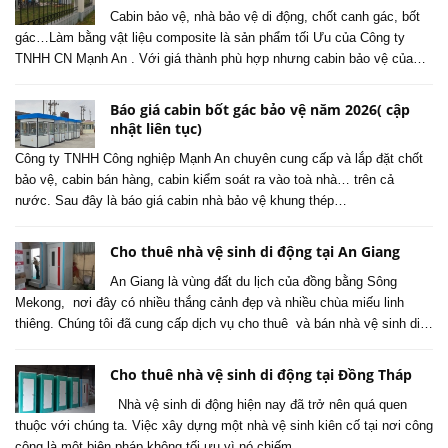
Cabin bảo vệ, nhà bảo vệ di động, chốt canh gác, bốt
gác…Làm bằng vật liệu composite là sản phẩm tối Ưu của Công ty
TNHH CN Mạnh An . Với giá thành phù hợp nhưng cabin bảo vệ của…
Báo giá cabin bốt gác bảo vệ năm 2026( cập
nhật liên tục)
Công ty TNHH Công nghiệp Mạnh An chuyên cung cấp và lắp đặt chốt
bảo vệ, cabin bán hàng, cabin kiểm soát ra vào toà nhà… trên cả
nước. Sau đây là báo giá cabin nhà bảo vệ khung thép…
Cho thuê nhà vệ sinh di động tại An Giang
An Giang là vùng đất du lịch của đồng bằng Sông
Mekong, nơi đây có nhiều thắng cảnh đẹp và nhiều chùa miếu linh
thiêng. Chúng tôi đã cung cấp dịch vụ cho thuê và bán nhà vệ sinh di…
Cho thuê nhà vệ sinh di động tại Đồng Tháp
Nhà vệ sinh di động hiện nay đã trở nên quá quen
thuộc với chúng ta. Việc xây dựng một nhà vệ sinh kiên cố tại nơi công
cộng là một biện pháp không tối ưu vì nó chiếm…