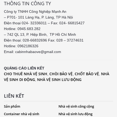
THÔNG TIN CÔNG TY
Công ty TNHH Công Nghiệp Mạnh An
– P701- 101 Láng Hạ, P. Láng, TP Hà Nội
Điện thoại 024- 32336011 – Fax: 024- 66815427
Hotline: 0945.683.282
– 742 QL 13, P. Hiệp Bình, TP Hồ Chí Minh
Điện thoại: 028-66832696 Fax: 028 – 37274631
Hotline:
0962186326
Email: cabinnhabaove@gmail.com
QUẢNG CÁO LIÊN KẾT
CHO THUÊ NHÀ VỆ SINH
CHÒI BẢO VỆ
CHỐT BẢO VỆ
NHÀ
,
,
,
VỆ SINH DI ĐỘNG
NHÀ VỆ SINH LƯU ĐỘNG
,
LIÊN KẾT
Sản phẩm
Nhà vệ sinh công cộng
Container nhà vệ sinh
Nhà vệ sinh lưu động