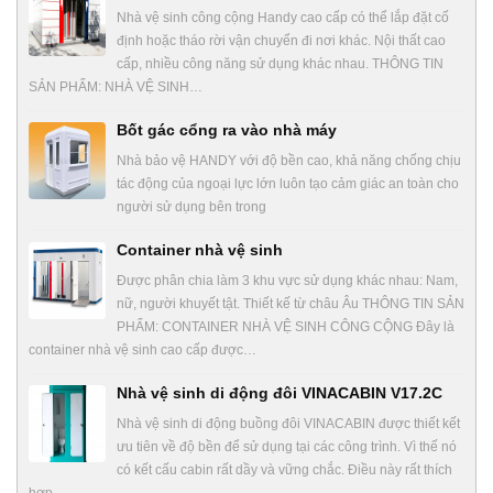
Nhà vệ sinh công cộng Handy cao cấp có thể lắp đặt cố
định hoặc tháo rời vận chuyển đi nơi khác. Nội thất cao
cấp, nhiều công năng sử dụng khác nhau. THÔNG TIN
SẢN PHẨM: NHÀ VỆ SINH…
Bốt gác cổng ra vào nhà máy
Nhà bảo vệ HANDY với độ bền cao, khả năng chống chịu
tác động của ngoại lực lớn luôn tạo cảm giác an toàn cho
người sử dụng bên trong
Container nhà vệ sinh
Được phân chia làm 3 khu vực sử dụng khác nhau: Nam,
nữ, người khuyết tật. Thiết kế từ châu Âu THÔNG TIN SẢN
PHẨM: CONTAINER NHÀ VỆ SINH CÔNG CỘNG Đây là
container nhà vệ sinh cao cấp được…
Nhà vệ sinh di động đôi VINACABIN V17.2C
Nhà vệ sinh di động buồng đôi VINACABIN được thiết kết
ưu tiên về độ bền để sử dụng tại các công trình. Vì thế nó
có kết cấu cabin rất dầy và vững chắc. Điều này rất thích