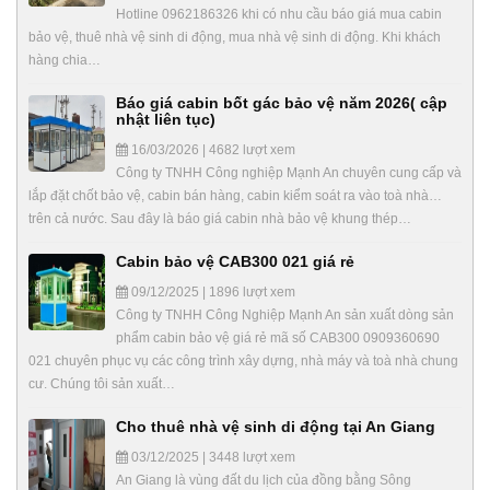
Hotline 0962186326 khi có nhu cầu báo giá mua cabin
bảo vệ, thuê nhà vệ sinh di động, mua nhà vệ sinh di động. Khi khách
hàng chia…
Báo giá cabin bốt gác bảo vệ năm 2026( cập
nhật liên tục)
16/03/2026 | 4682 lượt xem
Công ty TNHH Công nghiệp Mạnh An chuyên cung cấp và
lắp đặt chốt bảo vệ, cabin bán hàng, cabin kiểm soát ra vào toà nhà…
trên cả nước. Sau đây là báo giá cabin nhà bảo vệ khung thép…
Cabin bảo vệ CAB300 021 giá rẻ
09/12/2025 | 1896 lượt xem
Công ty TNHH Công Nghiệp Mạnh An sản xuất dòng sản
phẩm cabin bảo vệ giá rẻ mã số CAB300 0909360690
021 chuyên phục vụ các công trình xây dựng, nhà máy và toà nhà chung
cư. Chúng tôi sản xuất…
Cho thuê nhà vệ sinh di động tại An Giang
03/12/2025 | 3448 lượt xem
An Giang là vùng đất du lịch của đồng bằng Sông