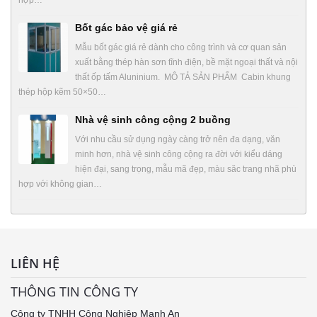
hợp…
Bốt gác bảo vệ giá rẻ
Mẫu bốt gác giá rẻ dành cho công trình và cơ quan sản
xuất bằng thép hàn sơn tĩnh điện, bề mặt ngoại thất và nội
thất ốp tấm Aluninium. MÔ TẢ SẢN PHẨM Cabin khung
thép hộp kẽm 50×50…
Nhà vệ sinh công cộng 2 buồng
Với nhu cầu sử dụng ngày càng trở nên đa dạng, văn
minh hơn, nhà vệ sinh công cộng ra đời với kiểu dáng
hiện đại, sang trọng, mẫu mã đẹp, màu săc trang nhã phù
hợp với không gian…
LIÊN HỆ
THÔNG TIN CÔNG TY
Công ty TNHH Công Nghiệp Mạnh An