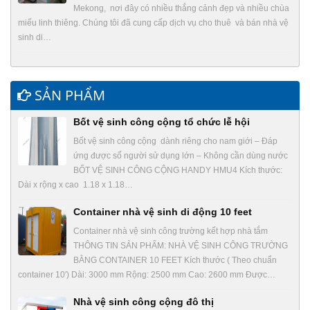
Mekong, nơi đây có nhiều thắng cảnh đẹp và nhiều chùa
miếu linh thiêng. Chúng tôi đã cung cấp dịch vụ cho thuê và bán nhà vệ
sinh di…
SẢN PHẨM
Bốt vệ sinh công cộng tổ chức lễ hội
Bốt vệ sinh công cộng dành riêng cho nam giới – Đáp
ứng được số người sử dụng lớn – Không cần dùng nước
BỐT VỆ SINH CÔNG CỘNG HANDY HMU4 Kích thước:
Dài x rộng x cao 1.18 x 1.18…
Container nhà vệ sinh di động 10 feet
Container nhà vệ sinh công trường kết hợp nhà tắm
THÔNG TIN SẢN PHẨM: NHÀ VỆ SINH CÔNG TRƯỜNG
BẰNG CONTAINER 10 FEET Kích thước ( Theo chuẩn
container 10′) Dài: 3000 mm Rộng: 2500 mm Cao: 2600 mm Được…
Nhà vệ sinh công cộng đô thị